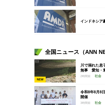
インドネシア
全国ニュース（ANN N
川で溺れた息
無事 愛知・
社会
2時間前
NEW
令和8年8月8
開催
社会
3時間前