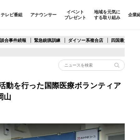
イベント
地域を元気に
テレビ番組
アナウンサー
企業
プレゼント
する取り組み
製談合事件続報
緊急銃猟訓練
ダイソー系複合店
四国最大スリ
活動を行った国際医療ボランティア
岡山