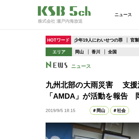
ニュース
株式会社 瀬戸内海放送
HOTワード
少年19人にわいせつの罪
官
エリア
岡山
香川
全国
ニュース
九州北部の大雨災害 支援
「AMDA」が活動を報告 
2019/9/5 18:15
岡山
社会