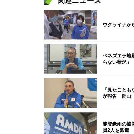
関連ニュース
ウクライナか
ベネズエラ地
らない状況」
「見たことも
が報告 岡山
能登豪雨の被
員2人を派遣