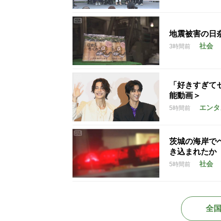
地震被害の日
社会
3時間前
「好きすぎて
能動画＞
エンタ
5時間前
茨城の海岸で
き込まれたか
社会
5時間前
全