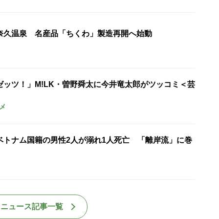
奈久温泉 名産品「ちくわ」製造再開へ始動
ゼッツ！」M!LK・曽野舜太に今井竜太郎がツッコミ＜芸
メ
ベトナム国籍の男性2人が溺れ1人死亡 「離岸流」に巻
国ニュース記事一覧