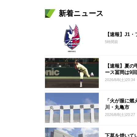
新着ニュース
【速報】J1
5時間前
【速報】夏の甲
ース冨岡は9回
2026/8/8(土)20:34
「火が服に燃
川・丸亀市
2026/8/8(土)20:27
下草を焼いて