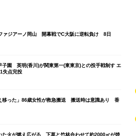
・ファジアーノ岡山 開幕戦でC大阪に逆転負け 8日
子園 英明(香川)が関東第一(東東京)との投手戦制す エ
1失点完投
え移った」86歳女性が救急搬送 搬送時は意識あり 香
いた火が燃え広がる 下草と竹林合わせて約2000㎡が焼