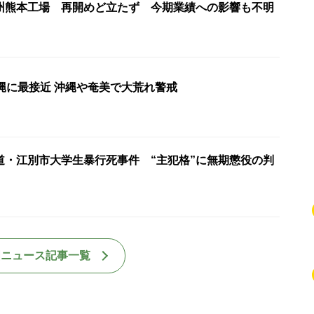
州熊本工場 再開めど立たず 今期業績への影響も不明
縄に最接近 沖縄や奄美で大荒れ警戒
道・江別市大学生暴行死事件 “主犯格”に無期懲役の判
国ニュース記事一覧