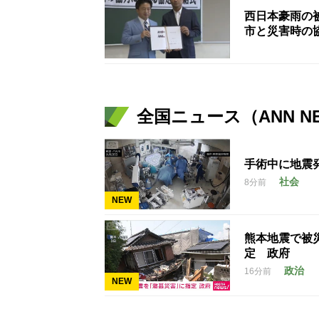
西日本豪雨の
市と災害時の
全国ニュース（ANN N
手術中に地震
社会
8分前
NEW
熊本地震で被
定 政府
政治
16分前
NEW