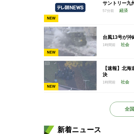
サントリー九
経済
57分前
NEW
台風13号が沖
社会
1時間前
NEW
【速報】北海
決
社会
1時間前
NEW
全
新着ニュース