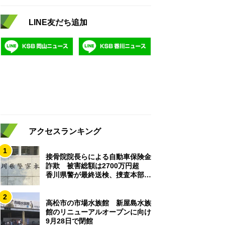
LINE友だち追加
アクセスランキング
1
接骨院院長らによる自動車保険金
詐欺 被害総額は2700万円超
香川県警が最終送検、捜査本部解
散
2
高松市の市場水族館 新屋島水族
館のリニューアルオープンに向け
9月28日で閉館