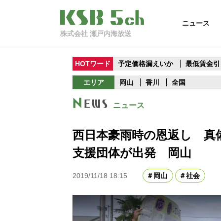
ニュース
株式会社 瀬戸内海放送
HOTワード
予定価格漏えいか
最低賃金引
エリア
岡山
香川
全国
ニュース
西日本豪雨時の恩返し 真
支援団体が出発 岡山
2019/11/18 18:15
岡山
社会