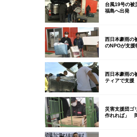
台風19号の
福島へ出発
西日本豪雨の
のNPOが支
西日本豪雨の
ティアで支援
災害支援団ゴ
作れれば」 