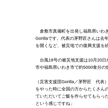
倉敷市真備町を出発し福島県いわき
Gorillaです。代表の茅野匠さん
を開くなど、被災地での復興支援を
台風19号の被災地支援は10月20日
市や福島県いわき市で約5000食分
（災害支援団Gorilla／茅野匠 
をやった時に全国の方からたくさん
ていただいてご飯を作らせてもらっ
という感じですね」