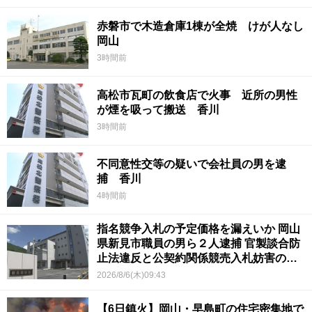
赤磐市で木造倉庫1棟が全焼 けが人なし
岡山
3時間前
高松市瓦町の飲食店で火事 近所の男性
が煙を吸って搬送 香川
3時間前
不同意性交等の疑いで会社員の男を逮
捕 香川
4時間前
指名競争入札の予定価格を漏えいか 岡山
県新見市職員の男ら２人逮捕 官製談合防
止法違反と公契約関係競売入札妨害の疑
い
2026/8/6(木)09:43
【6日鎮火】岡山・早島町の住宅密集地で