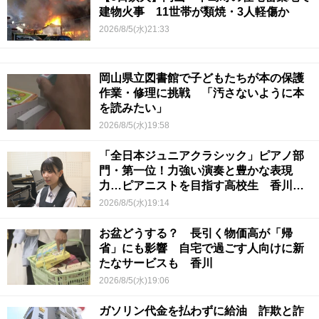
建物火事 11世帯が類焼・3人軽傷か
2026/8/5(水)21:33
岡山県立図書館で子どもたちが本の保護
作業・修理に挑戦 「汚さないように本
を読みたい」
2026/8/5(水)19:58
「全日本ジュニアクラシック」ピアノ部
門・第一位！力強い演奏と豊かな表現
力…ピアニストを目指す高校生 香川
【青春のキセキ】
2026/8/5(水)19:14
お盆どうする？ 長引く物価高が「帰
省」にも影響 自宅で過ごす人向けに新
たなサービスも 香川
2026/8/5(水)19:06
ガソリン代金を払わずに給油 詐欺と詐