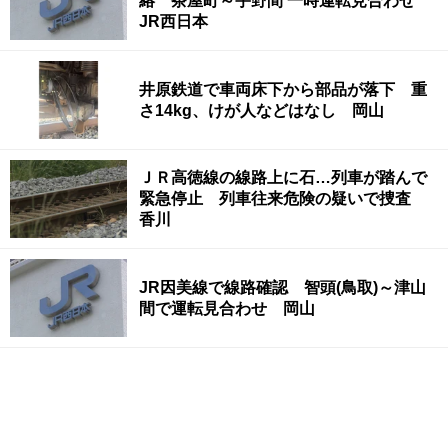
絡 茶屋町～宇野間 一時運転見合わせ
JR西日本
井原鉄道で車両床下から部品が落下 重
さ14kg、けが人などはなし 岡山
ＪＲ高徳線の線路上に石…列車が踏んで
緊急停止 列車往来危険の疑いで捜査
香川
JR因美線で線路確認 智頭(鳥取)～津山
間で運転見合わせ 岡山