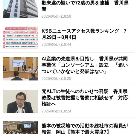
欺未遂の疑いで72歳の男を逮捕 香川県
警
2026/8/5(水)18:59
KSBニュースアクセス数ランキング 7
月29日～8月4日
2026/8/5(水)18:44
AI産業の先進県を目指し 香川県が共同
事業体「コンソーシアム」設立 「追い
ついていかないと発展はない」
2026/8/5(水)18:25
元ALTの生徒へのわいせつ容疑 香川県
教委は被害把握も警察に相談せず…対応
検証へ
2026/8/5(水)18:24
熊本の被災地での活動を総社市の職員が
報告 岡山【熊本で最大震度7】