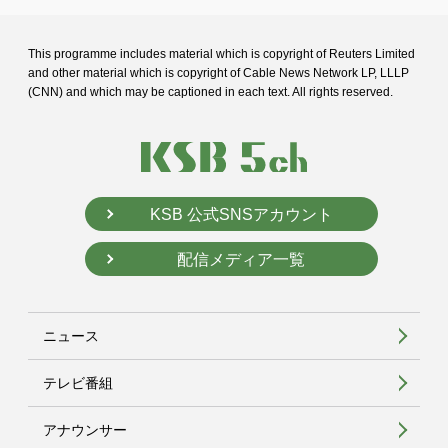
This programme includes material which is copyright of Reuters Limited
and
other material which is copyright of Cable News Network LP, LLLP
(CNN) and
which may be captioned in each text. All rights reserved.
KSB 公式SNSアカウント
配信メディア一覧
ニュース
テレビ番組
アナウンサー