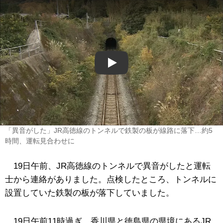
Play
「異音がした」JR高徳線のトンネルで鉄製の板が線路に落下…約5
時間、運転見合わせに
19日午前、JR高徳線のトンネルで異音がしたと運転
士から連絡がありました。点検したところ、トンネルに
設置していた鉄製の板が落下していました。
19日午前11時過ぎ、香川県と徳島県の県境にあるJR