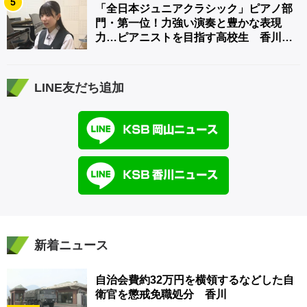
5
「全日本ジュニアクラシック」ピアノ部
門・第一位！力強い演奏と豊かな表現
力…ピアニストを目指す高校生 香川
【青春のキセキ】
LINE友だち追加
新着ニュース
自治会費約32万円を横領するなどした自
衛官を懲戒免職処分 香川