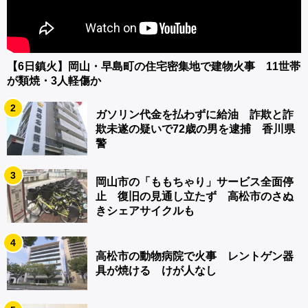
【6日鎮火】岡山・早島町の住宅密集地で建物火事 11世帯
が類焼・3人軽傷か
2
ガソリン代金を払わずに給油 詐欺と詐
欺未遂の疑いで72歳の男を逮捕 香川県
警
3
岡山市の「ももちゃり」サービス全面停
止 復旧の見通し立たず 高松市のさぬ
きシェアサイクルも
4
高松市の動物病院で火事 レントゲン器
具が焼ける けが人なし