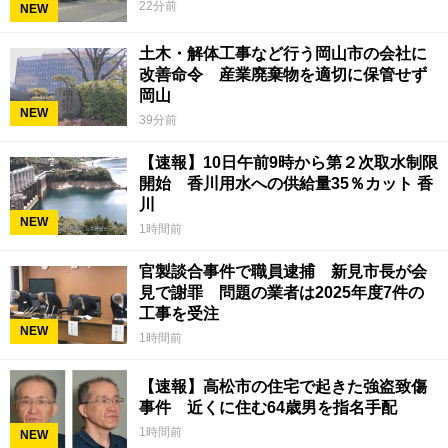
22分前
NEW
土木・解体工事など行う岡山市の会社に
改善命令 産業廃棄物を適切に保管せず
岡山
NEW
39分前
【速報】10日午前9時から第２次取水制限
開始 香川用水への供給量35％カット 香
川
NEW
1時間前
官製談合事件で職員逮捕 新見市長が会
見で謝罪 問題の業者は2025年度7件の
工事を受注
NEW
1時間前
【速報】高松市の住宅で起きた強盗致傷
事件 近くに住む64歳男を指名手配
1時間前
NEW