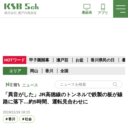
番組表
アプリ
株式会社 瀬戸内海放送
HOTワード
甲子園開幕
瀬戸芸
お盆
香川県民の日
暑
エリア
岡山
香川
全国
ニュース
「異音がした」JR高徳線のトンネルで鉄製の板が線
路に落下…約5時間、運転見合わせに
2019/11/19 18:15
香川
社会