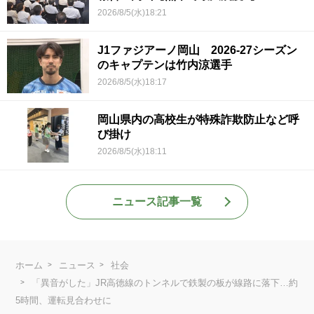
2026/8/5(水)18:21
J1ファジアーノ岡山 2026-27シーズン
のキャプテンは竹内涼選手
2026/8/5(水)18:17
岡山県内の高校生が特殊詐欺防止など呼
び掛け
2026/8/5(水)18:11
ニュース記事一覧
ホーム
ニュース
社会
「異音がした」JR高徳線のトンネルで鉄製の板が線路に落下…約
5時間、運転見合わせに