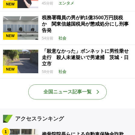
エンタメ
45分前
NEW
税務署職員の男が約1億3500万円脱税
か 関東信越国税局が懲戒処分にし刑事
告発
NEW
社会
54分前
「殺意なかった」ボンネットに男性乗せ
走行 殺人未遂疑いで男逮捕 茨城・日
立市
NEW
社会
58分前
全国ニュース記事一覧
アクセスランキング
1
接骨院院長らによる自動車保険金詐欺