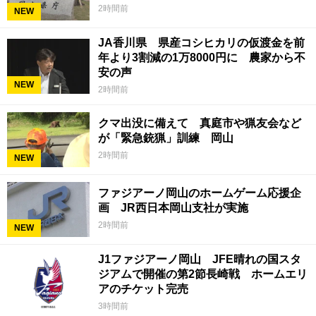
2時間前
NEW
JA香川県 県産コシヒカリの仮渡金を前
年より3割減の1万8000円に 農家から不
安の声
NEW
2時間前
クマ出没に備えて 真庭市や猟友会など
が「緊急銃猟」訓練 岡山
2時間前
NEW
ファジアーノ岡山のホームゲーム応援企
画 JR西日本岡山支社が実施
2時間前
NEW
J1ファジアーノ岡山 JFE晴れの国スタ
ジアムで開催の第2節長崎戦 ホームエリ
アのチケット完売
3時間前