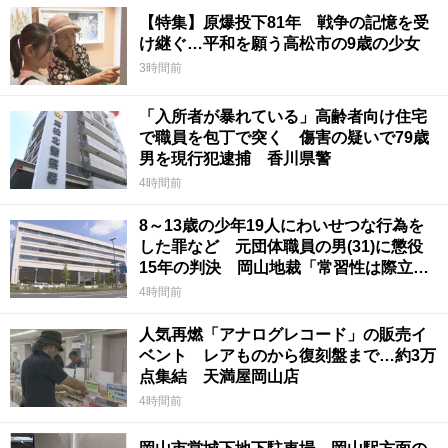
【特集】原爆投下81年 戦争の記憶を受
け継ぐ…平和を願う高松市の9歳の少女
3時間前
「入所者が暴れている」高齢者向け住宅
で職員を包丁で突く 傷害の疑いで79歳
男を現行犯逮捕 香川県警
4時間前
8～13歳の少年19人にわいせつな行為を
した罪など 元団体職員の男(31)に懲役
15年の判決 岡山地裁「常習性は際立っ
ていて被害結果も非常に重い」
4時間前
人気再燃「アナログレコード」の販売イ
ベント レアものから復刻盤まで…約3万
点集結 天満屋岡山店
4時間前