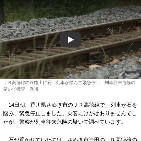
Play
ＪＲ高徳線の線路上に石…列車が踏んで緊急停止 列車往来危険の
疑いで捜査 香川
14日朝、香川県さぬき市のＪＲ高徳線で、列車が石を
踏み、緊急停止しました。乗客にけがはありませんでし
たが、警察が列車往来危険の疑いで調べています。
石が置かれていたのは、さぬき市造田のＪＲ高徳線の