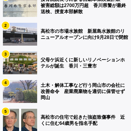
被害総額は2700万円超 香川県警が最終
送検、捜査本部解散
2
高松市の市場水族館 新屋島水族館のリ
ニューアルオープンに向け9月28日で閉館
3
父母ケ浜近くに新しいリノベーションホ
テルが誕生 香川・三豊市
4
土木・解体工事など行う岡山市の会社に
改善命令 産業廃棄物を適切に保管せず
岡山
5
高松市の住宅で起きた強盗致傷事件 近
くに住む64歳男を指名手配