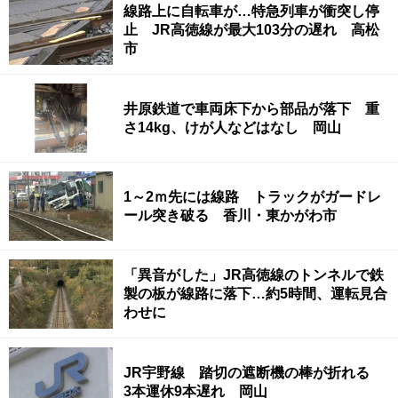
線路上に自転車が…特急列車が衝突し停
止 JR高徳線が最大103分の遅れ 高松
市
井原鉄道で車両床下から部品が落下 重
さ14kg、けが人などはなし 岡山
1～2ｍ先には線路 トラックがガードレ
ール突き破る 香川・東かがわ市
「異音がした」JR高徳線のトンネルで鉄
製の板が線路に落下…約5時間、運転見合
わせに
JR宇野線 踏切の遮断機の棒が折れる
3本運休9本遅れ 岡山