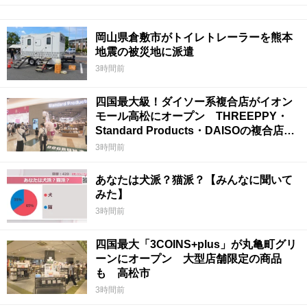
岡山県倉敷市がトイレトレーラーを熊本
地震の被災地に派遣
3時間前
四国最大級！ダイソー系複合店がイオン
モール高松にオープン THREEPPY・
Standard Products・DAISOの複合店は
香川県初
3時間前
あなたは犬派？猫派？【みんなに聞いて
みた】
3時間前
四国最大「3COINS+plus」が丸亀町グリ
ーンにオープン 大型店舗限定の商品
も 高松市
3時間前