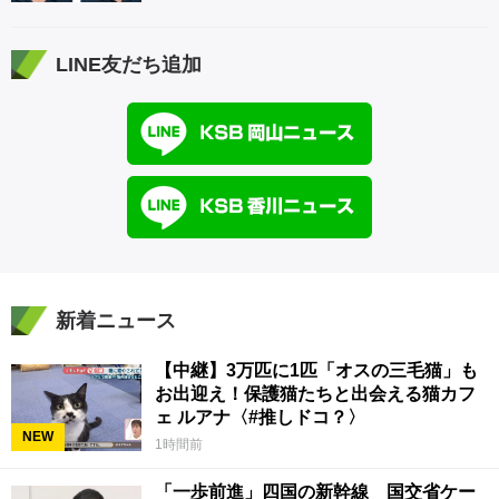
LINE友だち追加
新着ニュース
【中継】3万匹に1匹「オスの三毛猫」も
お出迎え！保護猫たちと出会える猫カフ
ェ ルアナ〈#推しドコ？〉
NEW
1時間前
「一歩前進」四国の新幹線 国交省ケー