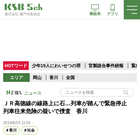
番組表
アプリ
株式会社 瀬戸内海放送
HOTワード
少年19人にわいせつの罪
官製談合事件続報
緊急
エリア
岡山
香川
全国
ニュース
ＪＲ高徳線の線路上に石…列車が踏んで緊急停止
列車往来危険の疑いで捜査 香川
2018/6/14 11:55
香川
社会