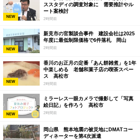
ススタディの調査対象に 需要推計やル
ート案検討
NEW
2時間前
新見市の官製談合事件 建設会社は2025
年度に最低制限価格で6件落札 岡山
2時間前
NEW
香川のお正月の定番「あん餅雑煮」を1年
中楽しめる 老舗和菓子店の喫茶スペー
ス 高松市
NEW
2時間前
ミラーレス一眼カメラで撮影して「写真
絵日記」を作ろう 高松市
2時間前
NEW
岡山県 熊本地震の被災地にDMATコー
ディネーターを第4次派遣