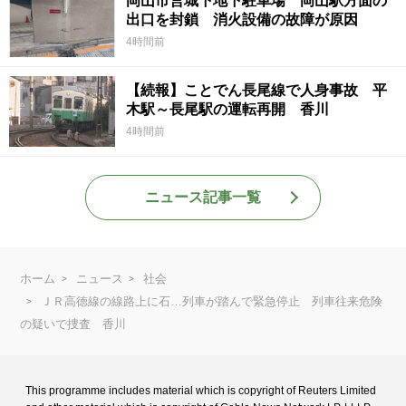
岡山市営城下地下駐車場 岡山駅方面の
出口を封鎖 消火設備の故障が原因
4時間前
【続報】ことでん長尾線で人身事故 平
木駅～長尾駅の運転再開 香川
4時間前
ニュース記事一覧
ホーム
ニュース
社会
ＪＲ高徳線の線路上に石…列車が踏んで緊急停止 列車往来危険
の疑いで捜査 香川
This programme includes material which is copyright of Reuters Limited