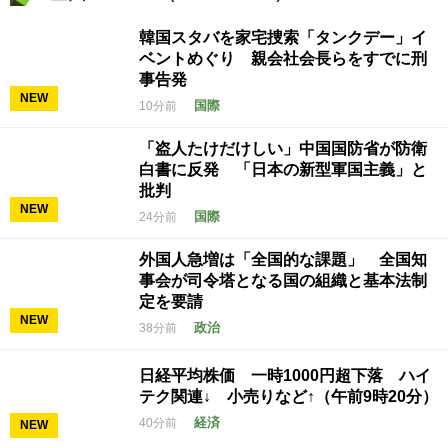
韓国スタバを家宅捜索「タンクデー」イ
ベントめぐり 親会社会長らをすでに刑
事告発
NEW
国際
10分前
「盗人たけだけしい」中国国防省が防衛
白書に反発 「日本の新型軍国主義」と
批判
NEW
国際
24分前
外国人急増は「全国的な課題」 全国知
事会が司令塔となる国の組織と基本法制
定を要請
NEW
政治
38分前
日経平均株価 一時1000円超下落 ハイ
テク関連↓ 小売りなど↑（午前9時20分）
経済
40分前
NEW