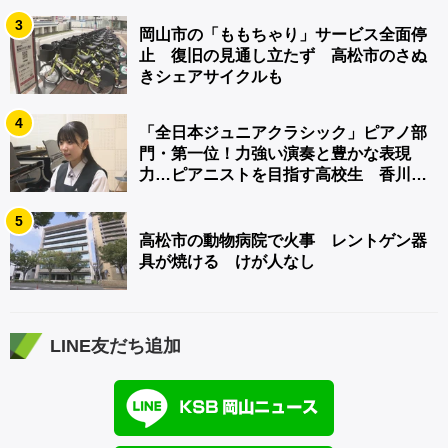
3
岡山市の「ももちゃり」サービス全面停
止 復旧の見通し立たず 高松市のさぬ
きシェアサイクルも
4
「全日本ジュニアクラシック」ピアノ部
門・第一位！力強い演奏と豊かな表現
力…ピアニストを目指す高校生 香川
【青春のキセキ】
5
高松市の動物病院で火事 レントゲン器
具が焼ける けが人なし
LINE友だち追加