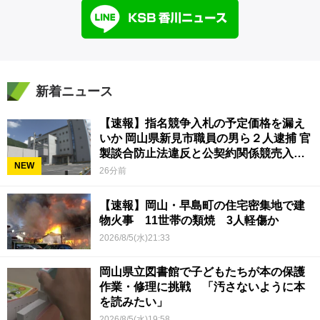
新着ニュース
【速報】指名競争入札の予定価格を漏え
いか 岡山県新見市職員の男ら２人逮捕 官
製談合防止法違反と公契約関係競売入札
NEW
妨害の疑い
26分前
【速報】岡山・早島町の住宅密集地で建
物火事 11世帯の類焼 3人軽傷か
2026/8/5(水)21:33
岡山県立図書館で子どもたちが本の保護
作業・修理に挑戦 「汚さないように本
を読みたい」
2026/8/5(水)19:58