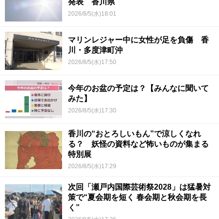
発表 香川県
2026/8/5(水)18:01
マリンレジャー中に女性が足を負傷 香
川・多度津町沖
2026/8/5(水)17:50
今年のお盆の予定は？【みんなに聞いて
みた】
2026/8/5(水)17:30
香川の“おとろしいもん”で涼しくなれ
る？ 妖怪の資料など怖いものが集まる
特別展
2026/8/5(水)17:29
次回「瀬戸内国際芸術祭2028」は猛暑対
策で“夏会期を短く 春会期と秋会期を長
く”