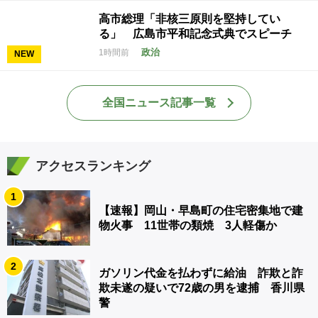
高市総理「非核三原則を堅持してい
る」 広島市平和記念式典でスピーチ
政治
1時間前
NEW
全国ニュース記事一覧
アクセスランキング
1
【速報】岡山・早島町の住宅密集地で建
物火事 11世帯の類焼 3人軽傷か
2
ガソリン代金を払わずに給油 詐欺と詐
欺未遂の疑いで72歳の男を逮捕 香川県
警