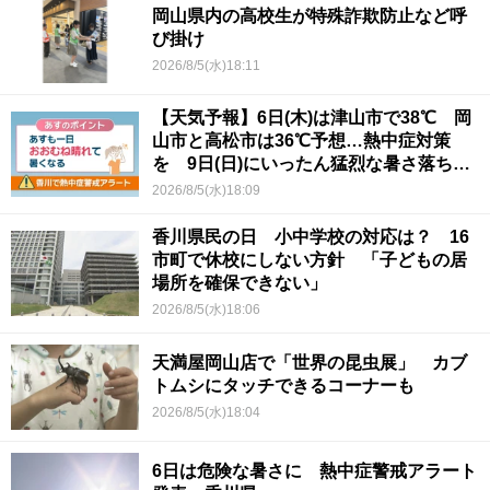
岡山県内の高校生が特殊詐欺防止など呼
び掛け
2026/8/5(水)18:11
【天気予報】6日(木)は津山市で38℃ 岡
山市と高松市は36℃予想…熱中症対策
を 9日(日)にいったん猛烈な暑さ落ち着
くか
2026/8/5(水)18:09
香川県民の日 小中学校の対応は？ 16
市町で休校にしない方針 「子どもの居
場所を確保できない」
2026/8/5(水)18:06
天満屋岡山店で「世界の昆虫展」 カブ
トムシにタッチできるコーナーも
2026/8/5(水)18:04
6日は危険な暑さに 熱中症警戒アラート