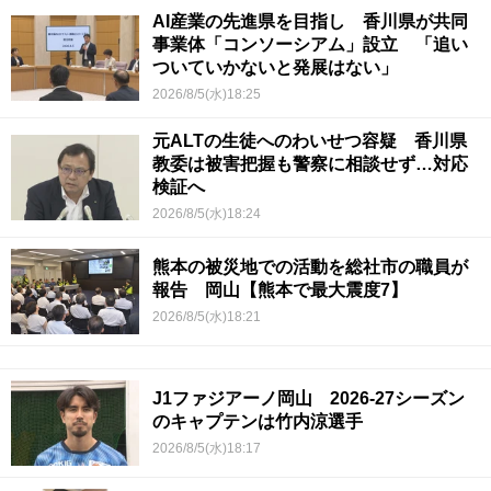
AI産業の先進県を目指し 香川県が共同
事業体「コンソーシアム」設立 「追い
ついていかないと発展はない」
2026/8/5(水)18:25
元ALTの生徒へのわいせつ容疑 香川県
教委は被害把握も警察に相談せず…対応
検証へ
2026/8/5(水)18:24
熊本の被災地での活動を総社市の職員が
報告 岡山【熊本で最大震度7】
2026/8/5(水)18:21
J1ファジアーノ岡山 2026-27シーズン
のキャプテンは竹内涼選手
2026/8/5(水)18:17