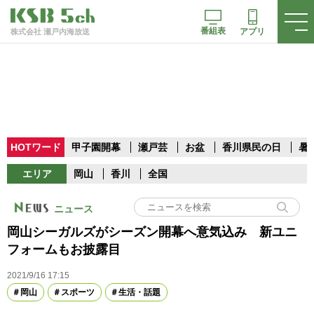
番組表
アプリ
株式会社 瀬戸内海放送
HOTワード
甲子園開幕
瀬戸芸
お盆
香川県民の日
暑
エリア
岡山
香川
全国
ニュース
岡山シーガルズがシーズン開幕へ意気込み 新ユニ
フォームもお披露目
2021/9/16 17:15
岡山
スポーツ
生活・話題