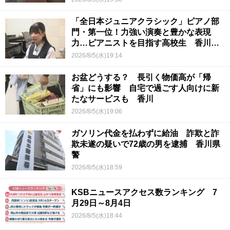
「全日本ジュニアクラシック」ピアノ部
門・第一位！力強い演奏と豊かな表現
力…ピアニストを目指す高校生 香川
【青春のキセキ】
2026/8/5(水)19:14
お盆どうする？ 長引く物価高が「帰
省」にも影響 自宅で過ごす人向けに新
たなサービスも 香川
2026/8/5(水)19:06
ガソリン代金を払わずに給油 詐欺と詐
欺未遂の疑いで72歳の男を逮捕 香川県
警
2026/8/5(水)18:59
KSBニュースアクセス数ランキング 7
月29日～8月4日
2026/8/5(水)18:44