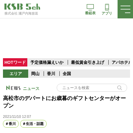
番組表
アプリ
株式会社 瀬戸内海放送
HOTワード
予定価格漏えいか
最低賃金引き上げ
アパホテル
エリア
岡山
香川
全国
ニュース
高松市のデパートにお歳暮のギフトセンターがオー
プン
2021/11/10 12:07
香川
生活・話題