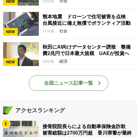
社会
16分前
NEW
熊本地震 ドローンで住宅被害を点検
台風接近に備え無償でボランティア活動
社会
17分前
NEW
秋田にAI向けデータセンター誘致 整備
費2兆円で日本最大規模 UAEが投資へ
経済
18分前
NEW
全国ニュース記事一覧
アクセスランキング
1
接骨院院長らによる自動車保険金詐欺
被害総額は2700万円超 香川県警が最終