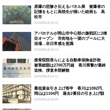
原爆の悲惨さ伝えるパネル展 被爆者の
記憶をもとに高校生が描いた絵画も 高
松市
2026/8/6(木)18:31
アパホテルが岡山市中心部の激戦区に2棟
目オープン 市街地を一望のプールに大
浴場…非日常感を意識
2026/8/6(木)18:13
接骨院院長らによる自動車保険金詐欺
被害総額は2700万円超 香川県警が最終
送検、捜査本部解散
2026/8/6(木)18:12
最低賃金引き上げ答申 香川は1092円、
岡山は1104円 過去2番目の引き上げ額
2026/8/6(木)18:09