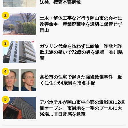
送検、捜査本部解散
2
土木・解体工事など行う岡山市の会社に
改善命令 産業廃棄物を適切に保管せず
岡山
3
ガソリン代金を払わずに給油 詐欺と詐
欺未遂の疑いで72歳の男を逮捕 香川県
警
4
高松市の住宅で起きた強盗致傷事件 近
くに住む64歳男を指名手配
5
アパホテルが岡山市中心部の激戦区に2棟
目オープン 市街地を一望のプールに大
浴場…非日常感を意識