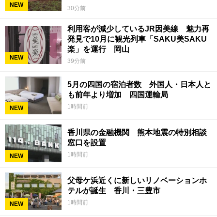
NEW
30分前
利用客が減少しているJR因美線 魅力再
発見で10月に観光列車「SAKU美SAKU
楽」を運行 岡山
NEW
39分前
5月の四国の宿泊者数 外国人・日本人と
も前年より増加 四国運輸局
1時間前
NEW
香川県の金融機関 熊本地震の特別相談
窓口を設置
1時間前
NEW
父母ケ浜近くに新しいリノベーションホ
テルが誕生 香川・三豊市
1時間前
NEW