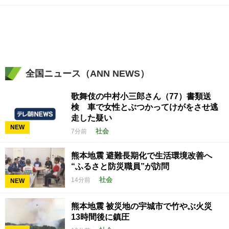
全国ニュース（ANN NEWS）
歌舞伎の中村小三郎さん（77）書類送
検 車で女性とぶつかってけがをさせ逃
走した疑い
NEW
社会
7分前
熊本地震 避難長期化で生活環境改善へ
“ふるさと防災職員”が訪問
社会
14分前
NEW
熊本地震 被災地の宇城市で竹やぶ火災
13時間後に鎮圧