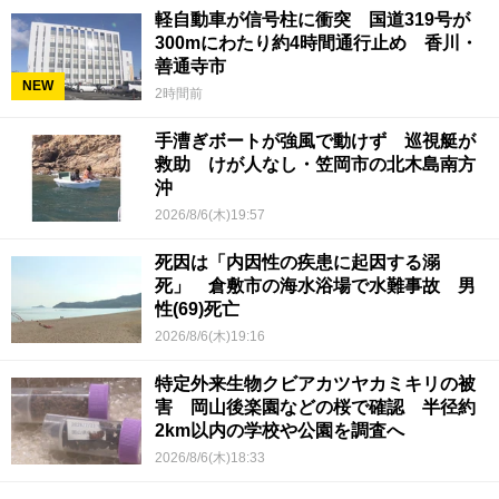
軽自動車が信号柱に衝突 国道319号が
300mにわたり約4時間通行止め 香川・
善通寺市
NEW
2時間前
手漕ぎボートが強風で動けず 巡視艇が
救助 けが人なし・笠岡市の北木島南方
沖
2026/8/6(木)19:57
死因は「内因性の疾患に起因する溺
死」 倉敷市の海水浴場で水難事故 男
性(69)死亡
2026/8/6(木)19:16
特定外来生物クビアカツヤカミキリの被
害 岡山後楽園などの桜で確認 半径約
2km以内の学校や公園を調査へ
2026/8/6(木)18:33