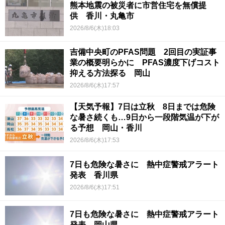
熊本地震の被災者に市営住宅を無償提
供 香川・丸亀市
2026/8/6(木)18:03
吉備中央町のPFAS問題 2回目の実証事
業の概要明らかに PFAS濃度下げコスト
抑える方法探る 岡山
2026/8/6(木)17:57
【天気予報】7日は立秋 8日までは危険
な暑さ続くも…9日から一段階気温が下が
る予想 岡山・香川
2026/8/6(木)17:53
7日も危険な暑さに 熱中症警戒アラート
発表 香川県
2026/8/6(木)17:51
7日も危険な暑さに 熱中症警戒アラート
発表 岡山県