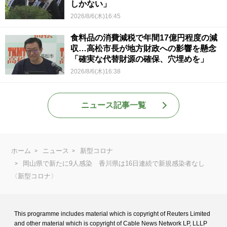
しかない」
2026/8/6(木)16:45
食料品の消費減税で年間17億円程度の減
収…高松市長が地方財政への影響を懸念
「確実な代替財源の確保、穴埋めを」
2026/8/6(木)16:38
ニュース記事一覧
ホーム
ニュース
新型コロナ
岡山県で新たに9人感染 香川県は16日連続で新規感染者なし
〈新型コロナ〉
This programme includes material which is copyright of Reuters Limited
and
other material which is copyright of Cable News Network LP, LLLP