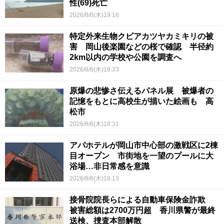
性(69)死亡
2026/8/6(木)19:16
特定外来生物クビアカツヤカミキリの被
害 岡山後楽園などの桜で確認 半径約
2km以内の学校や公園を調査へ
2026/8/6(木)18:33
原爆の悲惨さ伝えるパネル展 被爆者の
記憶をもとに高校生が描いた絵画も 高
松市
2026/8/6(木)18:31
アパホテルが岡山市中心部の激戦区に2棟
目オープン 市街地を一望のプールに大
浴場…非日常感を意識
2026/8/6(木)18:13
接骨院院長らによる自動車保険金詐欺
被害総額は2700万円超 香川県警が最終
送検、捜査本部解散