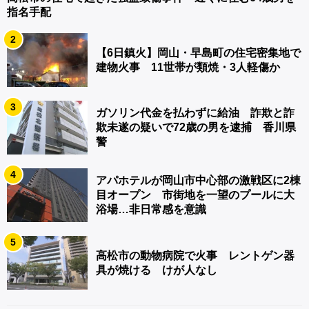
指名手配
2
【6日鎮火】岡山・早島町の住宅密集地で
建物火事 11世帯が類焼・3人軽傷か
3
ガソリン代金を払わずに給油 詐欺と詐
欺未遂の疑いで72歳の男を逮捕 香川県
警
4
アパホテルが岡山市中心部の激戦区に2棟
目オープン 市街地を一望のプールに大
浴場…非日常感を意識
5
高松市の動物病院で火事 レントゲン器
具が焼ける けが人なし