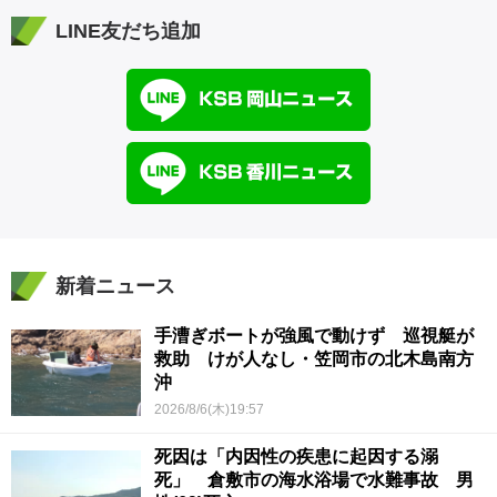
LINE友だち追加
新着ニュース
手漕ぎボートが強風で動けず 巡視艇が
救助 けが人なし・笠岡市の北木島南方
沖
2026/8/6(木)19:57
死因は「内因性の疾患に起因する溺
死」 倉敷市の海水浴場で水難事故 男