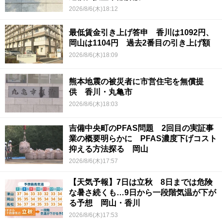
2026/8/6(木)18:12
最低賃金引き上げ答申 香川は1092円、
岡山は1104円 過去2番目の引き上げ額
2026/8/6(木)18:09
熊本地震の被災者に市営住宅を無償提
供 香川・丸亀市
2026/8/6(木)18:03
吉備中央町のPFAS問題 2回目の実証事
業の概要明らかに PFAS濃度下げコスト
抑える方法探る 岡山
2026/8/6(木)17:57
【天気予報】7日は立秋 8日までは危険
な暑さ続くも…9日から一段階気温が下が
る予想 岡山・香川
2026/8/6(木)17:53