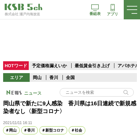
番組表
アプリ
株式会社 瀬戸内海放送
HOTワード
予定価格漏えいか
最低賃金引き上げ
アパホテル
エリア
岡山
香川
全国
ニュース
岡山県で新たに9人感染 香川県は16日連続で新規感
染者なし〈新型コロナ〉
2021/11/11 16:11
岡山
香川
新型コロナ
社会