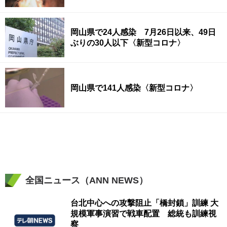
岡山県で24人感染 7月26日以来、49日
ぶりの30人以下〈新型コロナ〉
岡山県で141人感染〈新型コロナ〉
全国ニュース（ANN NEWS）
台北中心への攻撃阻止「橋封鎖」訓練 大
規模軍事演習で戦車配置 総統も訓練視
察