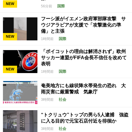
NEW
国際
56分前
フーシ派がイエメン政府軍部隊攻撃 サ
ウジアラビアが支援で「攻撃激化の準
備」と主張
NEW
国際
1時間前
「ボイコットの理由は解消されず」欧州
サッカー連盟がFIFA会長不信任を改めて
表明
NEW
国際
1時間前
奄美地方にも線状降水帯発生の恐れ 大
雨災害に厳重警戒 気象庁
社会
3時間前
“トクリュウ”トップの男ら5人逮捕 強盗
に入る目的で元宝石店付近を徘徊か
社会
3時間前