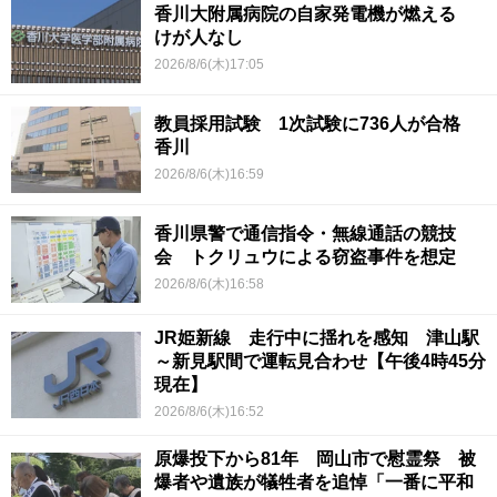
香川大附属病院の自家発電機が燃える
けが人なし
2026/8/6(木)17:05
教員採用試験 1次試験に736人が合格
香川
2026/8/6(木)16:59
香川県警で通信指令・無線通話の競技
会 トクリュウによる窃盗事件を想定
2026/8/6(木)16:58
JR姫新線 走行中に揺れを感知 津山駅
～新見駅間で運転見合わせ【午後4時45分
現在】
2026/8/6(木)16:52
原爆投下から81年 岡山市で慰霊祭 被
爆者や遺族が犠牲者を追悼「一番に平和