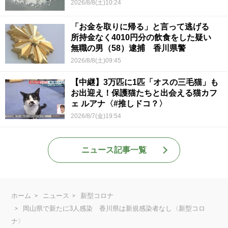
2026/8/8(土)10:24
「お金を取りに帰る」と言って逃げる
所持金なく4010円分の飲食をした疑い
無職の男（58）逮捕 香川県警
2026/8/8(土)09:45
【中継】3万匹に1匹「オスの三毛猫」も
お出迎え！保護猫たちと出会える猫カフ
ェ ルアナ〈#推しドコ？〉
2026/8/7(金)19:54
ニュース記事一覧
ホーム
ニュース
新型コロナ
岡山県で新たに3人感染 香川県は新規感染者なし〈新型コロ
ナ〉