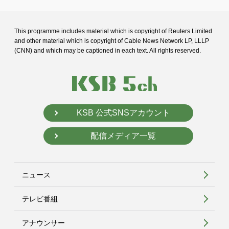
This programme includes material which is copyright of Reuters Limited
and
other material which is copyright of Cable News Network LP, LLLP
(CNN) and
which may be captioned in each text. All rights reserved.
KSB 公式SNSアカウント
配信メディア一覧
ニュース
テレビ番組
アナウンサー