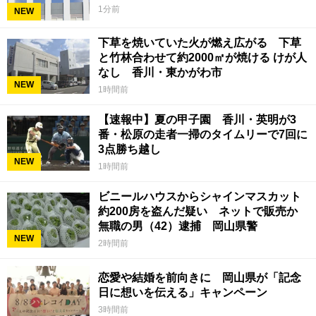
1分前
NEW
下草を焼いていた火が燃え広がる 下草
と竹林合わせて約2000㎡が焼ける けが人
なし 香川・東かがわ市
NEW
1時間前
【速報中】夏の甲子園 香川・英明が3
番・松原の走者一掃のタイムリーで7回に
3点勝ち越し
NEW
1時間前
ビニールハウスからシャインマスカット
約200房を盗んだ疑い ネットで販売か
無職の男（42）逮捕 岡山県警
NEW
2時間前
恋愛や結婚を前向きに 岡山県が「記念
日に想いを伝える」キャンペーン
3時間前