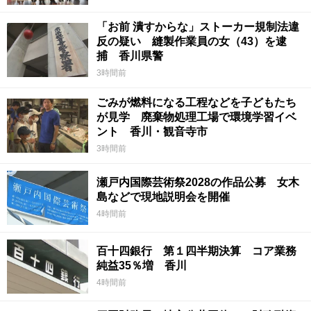
「お前 潰すからな」ストーカー規制法違
反の疑い 縫製作業員の女（43）を逮
捕 香川県警
3時間前
ごみが燃料になる工程などを子どもたち
が見学 廃棄物処理工場で環境学習イベ
ント 香川・観音寺市
3時間前
瀬戸内国際芸術祭2028の作品公募 女木
島などで現地説明会を開催
4時間前
百十四銀行 第１四半期決算 コア業務
純益35％増 香川
4時間前