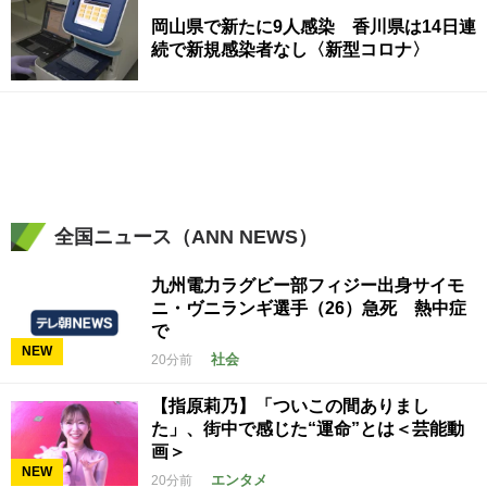
岡山県で新たに9人感染 香川県は14日連
続で新規感染者なし〈新型コロナ〉
全国ニュース（ANN NEWS）
九州電力ラグビー部フィジー出身サイモ
ニ・ヴニランギ選手（26）急死 熱中症
で
NEW
社会
20分前
【指原莉乃】「ついこの間ありまし
た」、街中で感じた“運命”とは＜芸能動
画＞
NEW
エンタメ
20分前