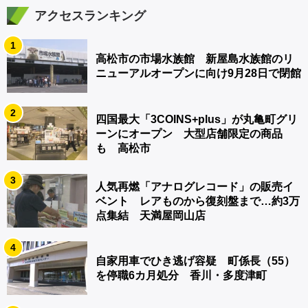
アクセスランキング
1
高松市の市場水族館 新屋島水族館のリ
ニューアルオープンに向け9月28日で閉館
2
四国最大「3COINS+plus」が丸亀町グリ
ーンにオープン 大型店舗限定の商品
も 高松市
3
人気再燃「アナログレコード」の販売イ
ベント レアものから復刻盤まで…約3万
点集結 天満屋岡山店
4
自家用車でひき逃げ容疑 町係長（55）
を停職6カ月処分 香川・多度津町