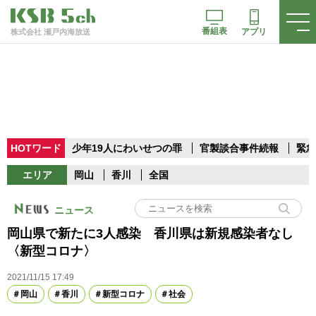
番組表
アプリ
株式会社 瀬戸内海放送
HOTワード
少年19人にわいせつの罪
官製談合事件続報
緊急
エリア
岡山
香川
全国
ニュース
岡山県で新たに3人感染 香川県は新規感染者なし
〈新型コロナ〉
2021/11/15 17:49
岡山
香川
新型コロナ
社会