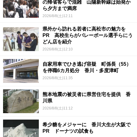
の帰省客らで混雑 山陽新幹線は始発か
ら夕方まで満席
2026/8/8(土)12:11
県外から訪れる若者に高松市の魅力を
PR 高校生らがバレーボール選手らにう
どん店を紹介
2026/8/8(土)12:10
自家用車でひき逃げ容疑 町係長（55）
を停職6カ月処分 香川・多度津町
2026/8/8(土)11:35
熊本地震の被災者に県営住宅を提供 香
川県
2026/8/8(土)11:12
希少糖をメジャーに 香川大生が大阪で
PR ドーナツの試食も