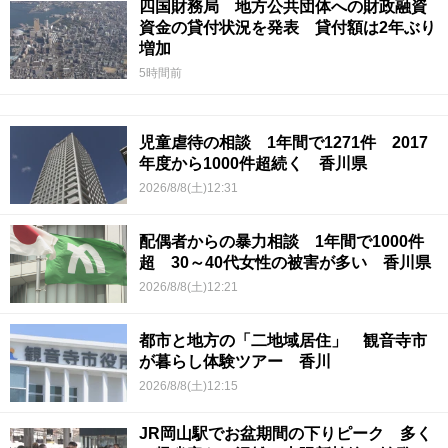
四国財務局 地方公共団体への財政融資
資金の貸付状況を発表 貸付額は2年ぶり
増加
5時間前
児童虐待の相談 1年間で1271件 2017
年度から1000件超続く 香川県
2026/8/8(土)12:31
配偶者からの暴力相談 1年間で1000件
超 30～40代女性の被害が多い 香川県
2026/8/8(土)12:21
都市と地方の「二地域居住」 観音寺市
が暮らし体験ツアー 香川
2026/8/8(土)12:15
JR岡山駅でお盆期間の下りピーク 多く