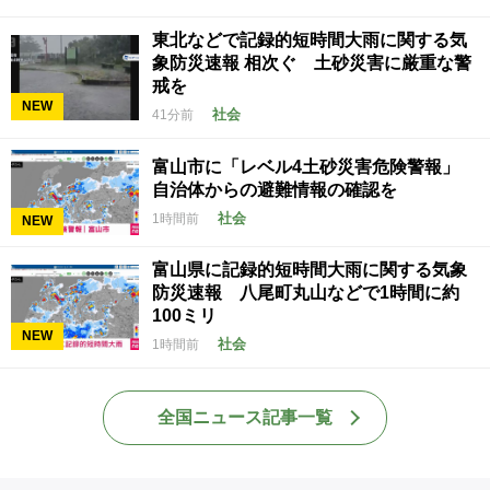
東北などで記録的短時間大雨に関する気
象防災速報 相次ぐ 土砂災害に厳重な警
戒を
NEW
社会
41分前
富山市に「レベル4土砂災害危険警報」
自治体からの避難情報の確認を
社会
1時間前
NEW
富山県に記録的短時間大雨に関する気象
防災速報 八尾町丸山などで1時間に約
100ミリ
NEW
社会
1時間前
全国ニュース記事一覧