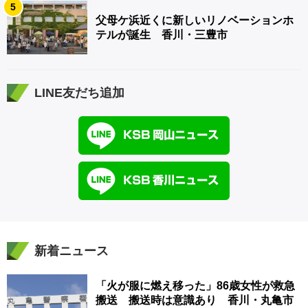
5
父母ケ浜近くに新しいリノベーションホ
テルが誕生 香川・三豊市
LINE友だち追加
新着ニュース
「火が服に燃え移った」86歳女性が救急
搬送 搬送時は意識あり 香川・丸亀市