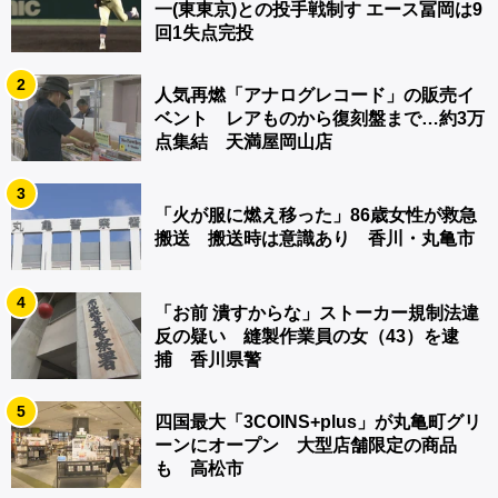
一(東東京)との投手戦制す エース冨岡は9
回1失点完投
2
人気再燃「アナログレコード」の販売イ
ベント レアものから復刻盤まで…約3万
点集結 天満屋岡山店
3
「火が服に燃え移った」86歳女性が救急
搬送 搬送時は意識あり 香川・丸亀市
4
「お前 潰すからな」ストーカー規制法違
反の疑い 縫製作業員の女（43）を逮
捕 香川県警
5
四国最大「3COINS+plus」が丸亀町グリ
ーンにオープン 大型店舗限定の商品
も 高松市