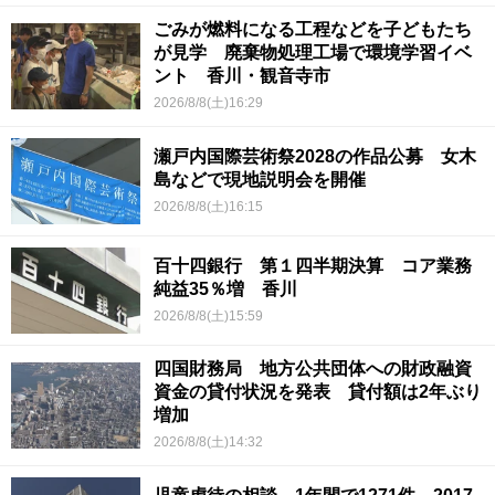
ごみが燃料になる工程などを子どもたち
が見学 廃棄物処理工場で環境学習イベ
ント 香川・観音寺市
2026/8/8(土)16:29
瀬戸内国際芸術祭2028の作品公募 女木
島などで現地説明会を開催
2026/8/8(土)16:15
百十四銀行 第１四半期決算 コア業務
純益35％増 香川
2026/8/8(土)15:59
四国財務局 地方公共団体への財政融資
資金の貸付状況を発表 貸付額は2年ぶり
増加
2026/8/8(土)14:32