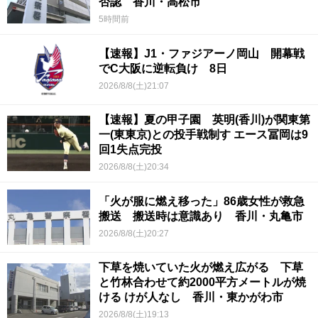
否認 香川・高松市
5時間前
【速報】J1・ファジアーノ岡山 開幕戦
でC大阪に逆転負け 8日
2026/8/8(土)21:07
【速報】夏の甲子園 英明(香川)が関東第
一(東東京)との投手戦制す エース冨岡は9
回1失点完投
2026/8/8(土)20:34
「火が服に燃え移った」86歳女性が救急
搬送 搬送時は意識あり 香川・丸亀市
2026/8/8(土)20:27
下草を焼いていた火が燃え広がる 下草
と竹林合わせて約2000平方メートルが焼
ける けが人なし 香川・東かがわ市
2026/8/8(土)19:13