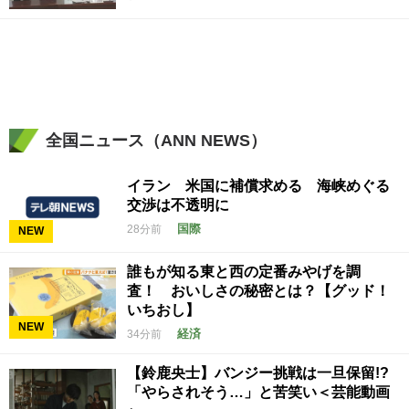
全国ニュース（ANN NEWS）
イラン 米国に補償求める 海峡めぐる
交渉は不透明に
国際
28分前
NEW
誰もが知る東と西の定番みやげを調
査！ おいしさの秘密とは？【グッド！
いちおし】
NEW
経済
34分前
【鈴鹿央士】バンジー挑戦は一旦保留!?
「やらされそう…」と苦笑い＜芸能動画