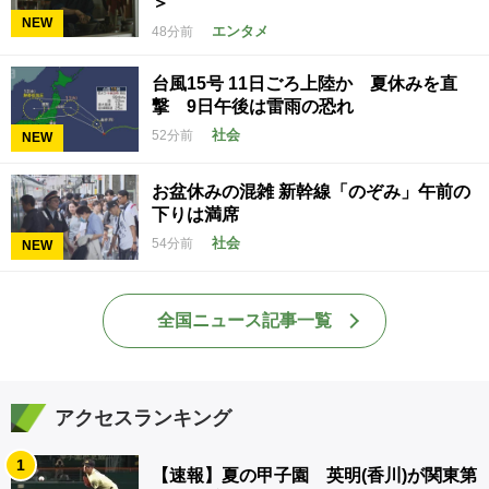
＞
NEW
エンタメ
48分前
台風15号 11日ごろ上陸か 夏休みを直
撃 9日午後は雷雨の恐れ
社会
52分前
NEW
お盆休みの混雑 新幹線「のぞみ」午前の
下りは満席
社会
54分前
NEW
全国ニュース記事一覧
アクセスランキング
1
【速報】夏の甲子園 英明(香川)が関東第