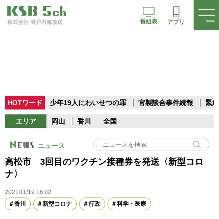
番組表
アプリ
株式会社 瀬戸内海放送
HOTワード
少年19人にわいせつの罪
官製談合事件続報
緊急
エリア
岡山
香川
全国
ニュース
高松市 3回目のワクチン接種券を発送〈新型コロ
ナ〉
2021/11/19 16:02
香川
新型コロナ
行政
科学・医療