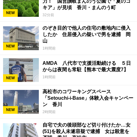
力！ 国営讃岐まんのう公園で「夏のコ
キア」が見頃 香川・まんのう町
NEW
32分前
のぞき目的で他人の住宅の敷地内に侵入
したか 住居侵入の疑いで男を逮捕 岡
山
NEW
1時間前
AMDA 八代市で支援活動続ける ５日
からは夜間も常駐【熊本で最大震度7】
1時間前
NEW
高松市のコワーキングスペース
「Setouchi-i-Base」体験入会キャンペー
ン 香川
NEW
2時間前
自宅で夫の後頭部など切り付けたか…女
(51)を殺人未遂容疑で逮捕 女は殺意を