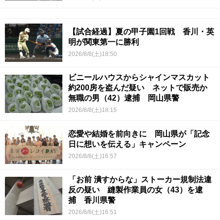
【試合経過】夏の甲子園1回戦 香川・英
明が関東第一に勝利
2026/8/8(土)18:50
ビニールハウスからシャインマスカット
約200房を盗んだ疑い ネットで販売か
無職の男（42）逮捕 岡山県警
2026/8/8(土)18:15
恋愛や結婚を前向きに 岡山県が「記念
日に想いを伝える」キャンペーン
2026/8/8(土)16:57
「お前 潰すからな」ストーカー規制法違
反の疑い 縫製作業員の女（43）を逮
捕 香川県警
2026/8/8(土)16:51