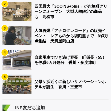
2
四国最大「3COINS+plus」が丸亀町グリ
ーンにオープン 大型店舗限定の商品
も 高松市
3
人気再燃「アナログレコード」の販売イ
ベント レアものから復刻盤まで…約3万
点集結 天満屋岡山店
4
自家用車でひき逃げ容疑 町係長（55）
を停職6カ月処分 香川・多度津町
5
父母ケ浜近くに新しいリノベーションホ
テルが誕生 香川・三豊市
LINE友だち追加