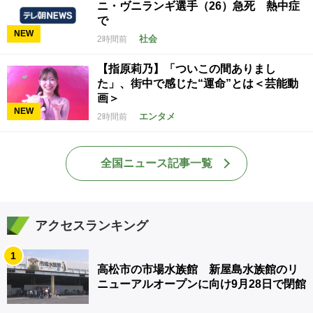
ニ・ヴニランギ選手（26）急死 熱中症
で
NEW
社会
2時間前
【指原莉乃】「ついこの間ありまし
た」、街中で感じた“運命”とは＜芸能動
画＞
NEW
エンタメ
2時間前
全国ニュース記事一覧
アクセスランキング
1
高松市の市場水族館 新屋島水族館のリ
ニューアルオープンに向け9月28日で閉館