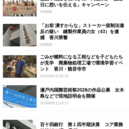
日に想いを伝える」キャンペーン
5時間前
「お前 潰すからな」ストーカー規制法違
反の疑い 縫製作業員の女（43）を逮
捕 香川県警
5時間前
ごみが燃料になる工程などを子どもたち
が見学 廃棄物処理工場で環境学習イベ
ント 香川・観音寺市
2026/8/8(土)16:29
瀬戸内国際芸術祭2028の作品公募 女木
島などで現地説明会を開催
2026/8/8(土)16:15
百十四銀行 第１四半期決算 コア業務