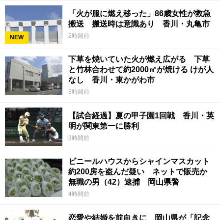
「火が服に燃え移った」86歳女性が救急
搬送 搬送時は意識あり 香川・丸亀市
2時間前
NEW
下草を焼いていた火が燃え広がる 下草
と竹林合わせて約2000㎡が焼ける けが人
なし 香川・東かがわ市
3時間前
【試合経過】夏の甲子園1回戦 香川・英
明が関東第一に勝利
3時間前
ビニールハウスからシャインマスカット
約200房を盗んだ疑い ネットで販売か
無職の男（42）逮捕 岡山県警
4時間前
恋愛や結婚を前向きに 岡山県が「記念