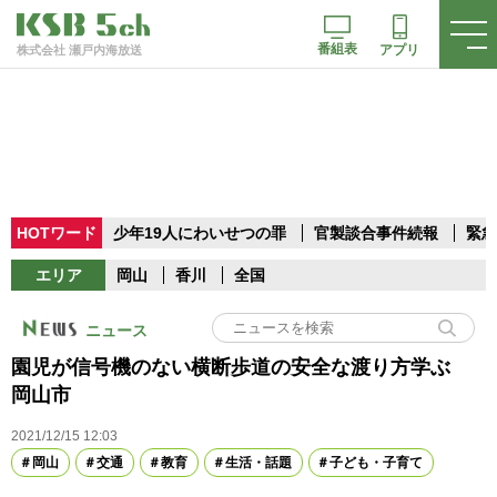
番組表
アプリ
株式会社 瀬戸内海放送
HOTワード
少年19人にわいせつの罪
官製談合事件続報
緊急
エリア
岡山
香川
全国
ニュース
園児が信号機のない横断歩道の安全な渡り方学ぶ
岡山市
2021/12/15 12:03
岡山
交通
教育
生活・話題
子ども・子育て