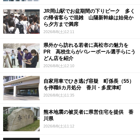
JR岡山駅でお盆期間の下りピーク 多く
の帰省客らで混雑 山陽新幹線は始発か
ら夕方まで満席
2026/8/8(土)12:11
県外から訪れる若者に高松市の魅力を
PR 高校生らがバレーボール選手らにう
どん店を紹介
2026/8/8(土)12:10
自家用車でひき逃げ容疑 町係長（55）
を停職6カ月処分 香川・多度津町
2026/8/8(土)11:35
熊本地震の被災者に県営住宅を提供 香
川県
2026/8/8(土)11:12