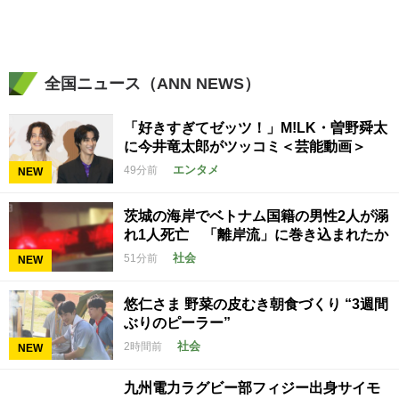
全国ニュース（ANN NEWS）
「好きすぎてゼッツ！」M!LK・曽野舜太
に今井竜太郎がツッコミ＜芸能動画＞
エンタメ
49分前
NEW
茨城の海岸でベトナム国籍の男性2人が溺
れ1人死亡 「離岸流」に巻き込まれたか
社会
51分前
NEW
悠仁さま 野菜の皮むき朝食づくり “3週間
ぶりのピーラー”
社会
2時間前
NEW
九州電力ラグビー部フィジー出身サイモ