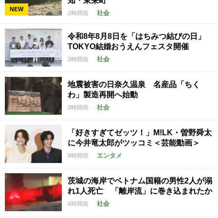
知・東栄町
NEW
社会
2時間前
令和8年8月8日を「はちみつ結びの日」
TOKYO結婚おうえんフェスタ開催
社会
3時間前
地震被害の日奈久温泉 名産品「ちく
わ」製造再開へ始動
社会
3時間前
「好きすぎてゼッツ！」M!LK・曽野舜太
に今井竜太郎がツッコミ＜芸能動画＞
エンタメ
4時間前
茨城の海岸でベトナム国籍の男性2人が溺
れ1人死亡 「離岸流」に巻き込まれたか
社会
4時間前