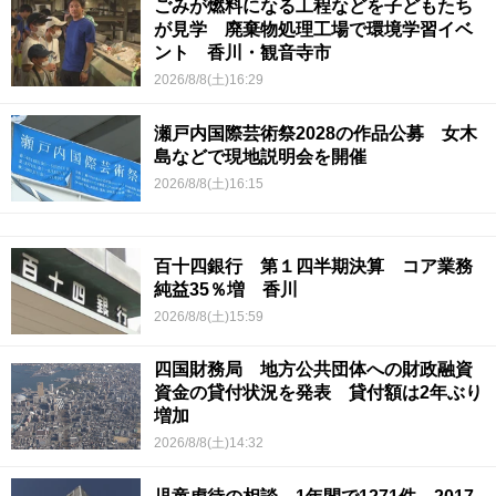
ごみが燃料になる工程などを子どもたち
が見学 廃棄物処理工場で環境学習イベ
ント 香川・観音寺市
2026/8/8(土)16:29
瀬戸内国際芸術祭2028の作品公募 女木
島などで現地説明会を開催
2026/8/8(土)16:15
百十四銀行 第１四半期決算 コア業務
純益35％増 香川
2026/8/8(土)15:59
四国財務局 地方公共団体への財政融資
資金の貸付状況を発表 貸付額は2年ぶり
増加
2026/8/8(土)14:32