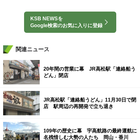
KSB NEWSを
Google検索のお気に入りに登録
関連ニュース
20年間の営業に幕 JR高松駅「連絡船う
どん」閉店
JR高松駅「連絡船うどん」11月30日で閉
店 駅周辺の再開発で立ち退き
109年の歴史に幕 宇高航路の最終運航に
名残惜しむ大勢の人たち 岡山・香川