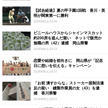
【試合経過】夏の甲子園1回戦 香川・英
明が関東第一に勝利
2026/8/8(土)18:50
ビニールハウスからシャインマスカット
約200房を盗んだ疑い ネットで販売か
無職の男（42）逮捕 岡山県警
2026/8/8(土)18:15
恋愛や結婚を前向きに 岡山県が「記念
日に想いを伝える」キャンペーン
2026/8/8(土)16:57
「お前 潰すからな」ストーカー規制法違
反の疑い 縫製作業員の女（43）を逮
捕 香川県警
2026/8/8(土)16:51