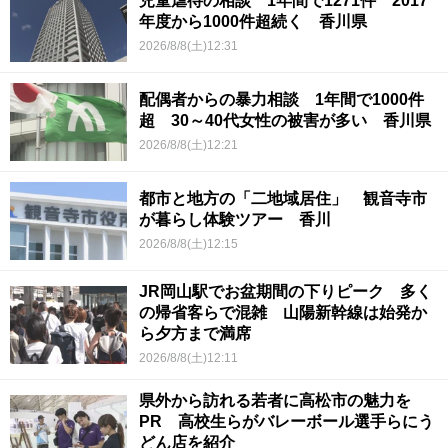
児童虐待の相談 1年間で1271件 2017
年度から1000件超続く 香川県
2026/8/8(土)12:31
配偶者からの暴力相談 1年間で1000件
超 30～40代女性の被害が多い 香川県
2026/8/8(土)12:21
都市と地方の「二地域居住」 観音寺市
が暮らし体験ツアー 香川
2026/8/8(土)12:15
JR岡山駅でお盆期間の下りピーク 多く
の帰省客らで混雑 山陽新幹線は始発か
ら夕方まで満席
2026/8/8(土)12:11
県外から訪れる若者に高松市の魅力を
PR 高校生らがバレーボール選手らにう
どん店を紹介