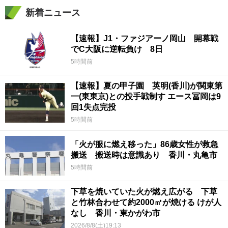
新着ニュース
【速報】J1・ファジアーノ岡山 開幕戦
でC大阪に逆転負け 8日
5時間前
【速報】夏の甲子園 英明(香川)が関東第
一(東東京)との投手戦制す エース冨岡は9
回1失点完投
5時間前
「火が服に燃え移った」86歳女性が救急
搬送 搬送時は意識あり 香川・丸亀市
5時間前
下草を焼いていた火が燃え広がる 下草
と竹林合わせて約2000㎡が焼ける けが人
なし 香川・東かがわ市
2026/8/8(土)19:13