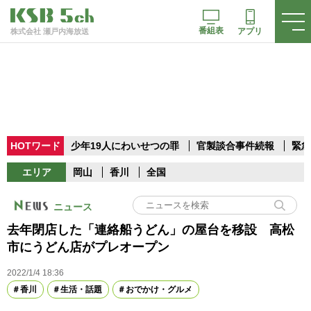
番組表
アプリ
株式会社 瀬戸内海放送
HOTワード
少年19人にわいせつの罪
官製談合事件続報
緊急
エリア
岡山
香川
全国
ニュース
去年閉店した「連絡船うどん」の屋台を移設 高松
市にうどん店がプレオープン
2022/1/4 18:36
香川
生活・話題
おでかけ・グルメ