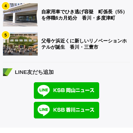
4
自家用車でひき逃げ容疑 町係長（55）
を停職6カ月処分 香川・多度津町
5
父母ケ浜近くに新しいリノベーションホ
テルが誕生 香川・三豊市
LINE友だち追加