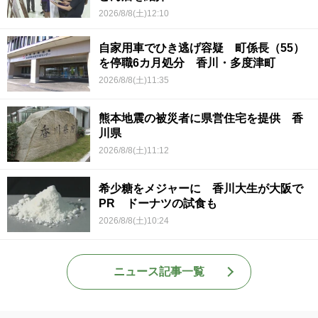
2026/8/8(土)12:10
自家用車でひき逃げ容疑 町係長（55）
を停職6カ月処分 香川・多度津町
2026/8/8(土)11:35
熊本地震の被災者に県営住宅を提供 香
川県
2026/8/8(土)11:12
希少糖をメジャーに 香川大生が大阪で
PR ドーナツの試食も
2026/8/8(土)10:24
ニュース記事一覧