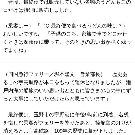
普段、最終便では販売していない名物のうどんもこの
日だけは特別に販売しました。
（乗客はー） 「（Q.最終便で食べるうどんの味は？）
おいしいですね」 「子供のころ、家族で車でどこか行
くときは深夜便に乗って、そのときの思い出が強く残っ
てますね」
（四国急行フェリー／堀本隆文 営業部長） 「歴史あ
るこの宇高航路が本日をもって運休となりましたが、瀬
戸内海の船旅のいい思い出とともに皆さまの心の中にず
っと大事にしていただけたらと思っています」
最終便は、玉野市の宇野港に午後9時前に到着。名残
を惜しむ乗客がフェリーを降りたあと、操舵室の灯りが
消えると…宇高航路、109年の歴史に幕が下りました。