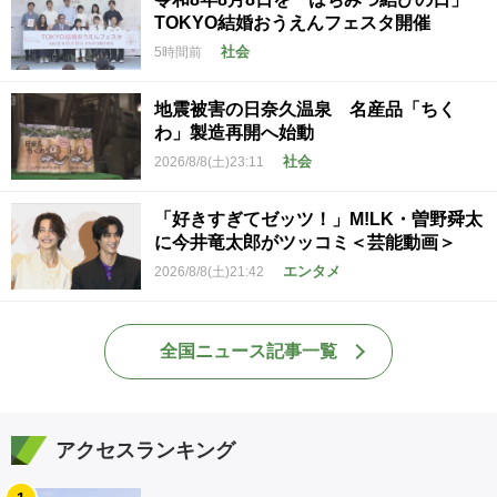
TOKYO結婚おうえんフェスタ開催
社会
5時間前
地震被害の日奈久温泉 名産品「ちく
わ」製造再開へ始動
社会
2026/8/8(土)23:11
「好きすぎてゼッツ！」M!LK・曽野舜太
に今井竜太郎がツッコミ＜芸能動画＞
エンタメ
2026/8/8(土)21:42
全国ニュース記事一覧
アクセスランキング