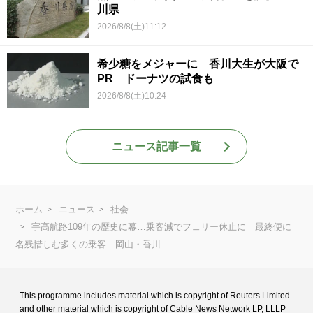
川県
2026/8/8(土)11:12
希少糖をメジャーに 香川大生が大阪で
PR ドーナツの試食も
2026/8/8(土)10:24
ニュース記事一覧
ホーム
ニュース
社会
宇高航路109年の歴史に幕…乗客減でフェリー休止に 最終便に
名残惜しむ多くの乗客 岡山・香川
This programme includes material which is copyright of Reuters Limited
and
other material which is copyright of Cable News Network LP, LLLP