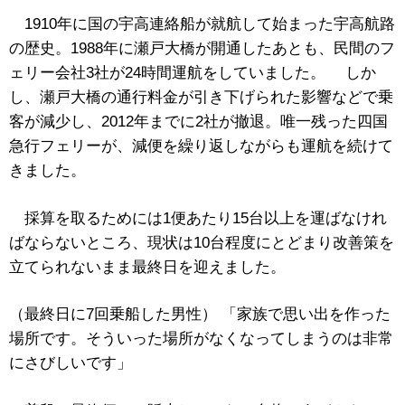
1910年に国の宇高連絡船が就航して始まった宇高航路
の歴史。1988年に瀬戸大橋が開通したあとも、民間のフ
ェリー会社3社が24時間運航をしていました。 しか
し、瀬戸大橋の通行料金が引き下げられた影響などで乗
客が減少し、2012年までに2社が撤退。唯一残った四国
急行フェリーが、減便を繰り返しながらも運航を続けて
きました。
採算を取るためには1便あたり15台以上を運ばなけれ
ばならないところ、現状は10台程度にとどまり改善策を
立てられないまま最終日を迎えました。
（最終日に7回乗船した男性） 「家族で思い出を作った
場所です。そういった場所がなくなってしまうのは非常
にさびしいです」