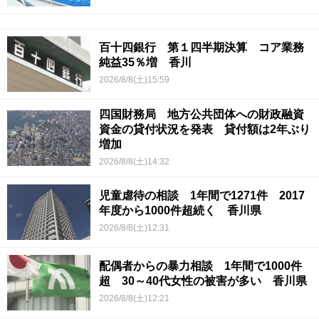
百十四銀行 第１四半期決算 コア業務
純益35％増 香川
2026/8/8(土)15:59
四国財務局 地方公共団体への財政融資
資金の貸付状況を発表 貸付額は2年ぶり
増加
2026/8/8(土)14:32
児童虐待の相談 1年間で1271件 2017
年度から1000件超続く 香川県
2026/8/8(土)12:31
配偶者からの暴力相談 1年間で1000件
超 30～40代女性の被害が多い 香川県
2026/8/8(土)12:21