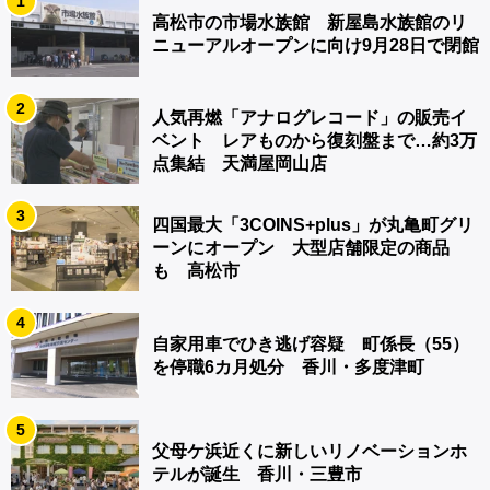
1
高松市の市場水族館 新屋島水族館のリ
ニューアルオープンに向け9月28日で閉館
2
人気再燃「アナログレコード」の販売イ
ベント レアものから復刻盤まで…約3万
点集結 天満屋岡山店
3
四国最大「3COINS+plus」が丸亀町グリ
ーンにオープン 大型店舗限定の商品
も 高松市
4
自家用車でひき逃げ容疑 町係長（55）
を停職6カ月処分 香川・多度津町
5
父母ケ浜近くに新しいリノベーションホ
テルが誕生 香川・三豊市