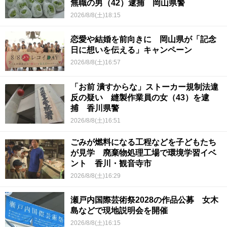
無職の男（42）逮捕 岡山県警
2026/8/8(土)18:15
恋愛や結婚を前向きに 岡山県が「記念
日に想いを伝える」キャンペーン
2026/8/8(土)16:57
「お前 潰すからな」ストーカー規制法違
反の疑い 縫製作業員の女（43）を逮
捕 香川県警
2026/8/8(土)16:51
ごみが燃料になる工程などを子どもたち
が見学 廃棄物処理工場で環境学習イベ
ント 香川・観音寺市
2026/8/8(土)16:29
瀬戸内国際芸術祭2028の作品公募 女木
島などで現地説明会を開催
2026/8/8(土)16:15