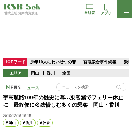
番組表
アプリ
株式会社 瀬戸内海放送
HOTワード
少年19人にわいせつの罪
官製談合事件続報
緊急
エリア
岡山
香川
全国
ニュース
宇高航路109年の歴史に幕…乗客減でフェリー休止
に 最終便に名残惜しむ多くの乗客 岡山・香川
2019/12/16 18:15
岡山
香川
社会