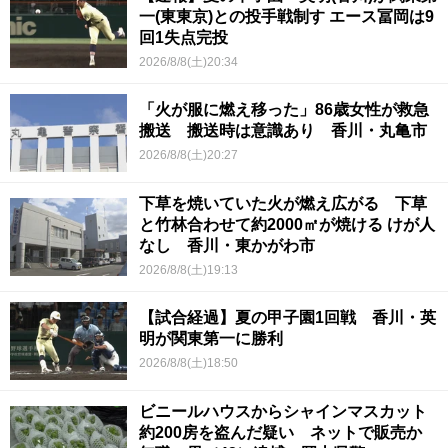
一(東東京)との投手戦制す エース冨岡は9
回1失点完投
2026/8/8(土)20:34
「火が服に燃え移った」86歳女性が救急
搬送 搬送時は意識あり 香川・丸亀市
2026/8/8(土)20:27
下草を焼いていた火が燃え広がる 下草
と竹林合わせて約2000㎡が焼ける けが人
なし 香川・東かがわ市
2026/8/8(土)19:13
【試合経過】夏の甲子園1回戦 香川・英
明が関東第一に勝利
2026/8/8(土)18:50
ビニールハウスからシャインマスカット
約200房を盗んだ疑い ネットで販売か