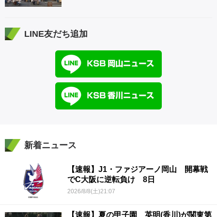
LINE友だち追加
新着ニュース
【速報】J1・ファジアーノ岡山 開幕戦
でC大阪に逆転負け 8日
2026/8/8(土)21:07
【速報】夏の甲子園 英明(香川)が関東第