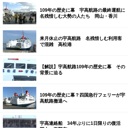
109年の歴史に幕 宇高航路の最終運航に
名残惜しむ大勢の人たち 岡山・香川
来月休止の宇高航路 名残惜しむ利用客
で混雑 高松港
【解説】宇高航路109年の歴史に幕 その
背景に迫る
109年の歴史に幕？四国急行フェリーが宇
高航路撤退へ
宇高連絡船 34年ぶりに1日限りの復活