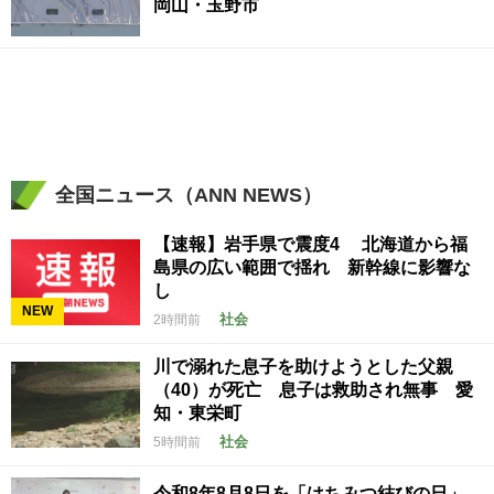
岡山・玉野市
全国ニュース（ANN NEWS）
【速報】岩手県で震度4 北海道から福
島県の広い範囲で揺れ 新幹線に影響な
し
NEW
社会
2時間前
川で溺れた息子を助けようとした父親
（40）が死亡 息子は救助され無事 愛
知・東栄町
社会
5時間前
令和8年8月8日を「はちみつ結びの日」