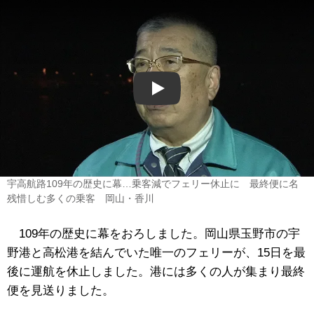
Play
宇高航路109年の歴史に幕…乗客減でフェリー休止に 最終便に名
残惜しむ多くの乗客 岡山・香川
109年の歴史に幕をおろしました。岡山県玉野市の宇
野港と高松港を結んでいた唯一のフェリーが、15日を最
後に運航を休止しました。港には多くの人が集まり最終
便を見送りました。