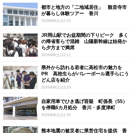
都市と地方の「二地域居住」 観音寺市
が暮らし体験ツアー 香川
2026/8/8(土)12:15
JR岡山駅でお盆期間の下りピーク 多く
の帰省客らで混雑 山陽新幹線は始発か
ら夕方まで満席
2026/8/8(土)12:11
県外から訪れる若者に高松市の魅力を
PR 高校生らがバレーボール選手らにう
どん店を紹介
2026/8/8(土)12:10
自家用車でひき逃げ容疑 町係長（55）
を停職6カ月処分 香川・多度津町
2026/8/8(土)11:35
熊本地震の被災者に県営住宅を提供 香