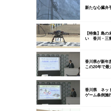
新たな心臓弁
【特集】島の
い 香川・三
香川県が新年
この20年で最
香川県 ネッ
ゲーム条例施