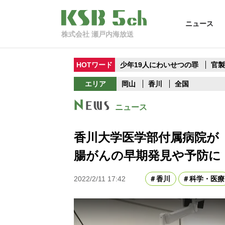
ニュース
株式会社 瀬戸内海放送
HOTワード
少年19人にわいせつの罪
官
エリア
岡山
香川
全国
ニュース
香川大学医学部付属病院が
腸がんの早期発見や予防に
2022/2/11 17:42
香川
科学・医療