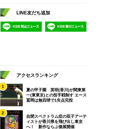
LINE友だち追加
アクセスランキング
1
夏の甲子園 英明(香川)が関東第
一(東東京)との投手戦制す エース
冨岡は無四球で1失点完投
2
自閉スペクトラム症の双子アーテ
ィストが香川県を飛び出し東京
へ！ 新作ならぶ個展開催