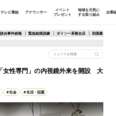
イベント
地域を元気に
テレビ番組
アナウンサー
企業
プレゼント
する取り組み
製談合事件続報
緊急銃猟訓練
ダイソー系複合店
四国最大スリ
「女性専門」の内視鏡外来を開設 大
社会
生活・話題