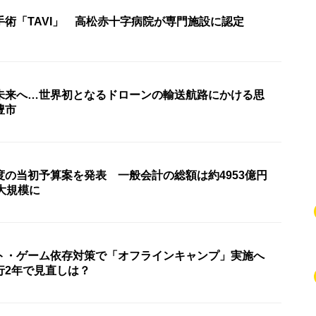
手術「TAVI」 高松赤十字病院が専門施設に認定
未来へ…世界初となるドローンの輸送航路にかける思
豊市
度の当初予算案を発表 一般会計の総額は約4953億円
大規模に
ト・ゲーム依存対策で「オフラインキャンプ」実施へ
行2年で見直しは？