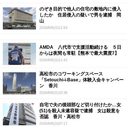
のぞき目的で他人の住宅の敷地内に侵入
したか 住居侵入の疑いで男を逮捕 岡
山
2026/8/9(日)11:54
AMDA 八代市で支援活動続ける ５日
からは夜間も常駐【熊本で最大震度7】
2026/8/9(日)11:42
高松市のコワーキングスペース
「Setouchi-i-Base」体験入会キャンペー
ン 香川
2026/8/9(日)10:38
自宅で夫の後頭部など切り付けたか…女
(51)を殺人未遂容疑で逮捕 女は殺意を
否認 香川・高松市
2026/8/9(日)07:17