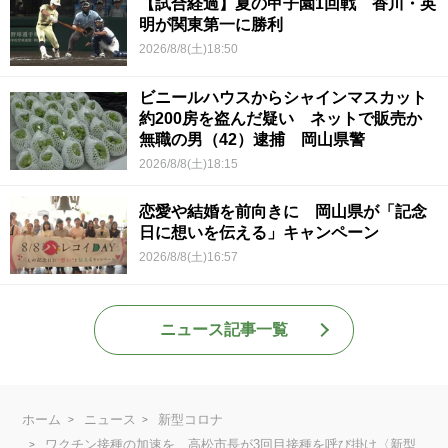
【試合経過】夏の甲子園1回戦 香川・英
明が関東第一に勝利
2026/8/8(土)18:50
ビニールハウスからシャインマスカット
約200房を盗んだ疑い ネットで販売か
無職の男（42）逮捕 岡山県警
2026/8/8(土)18:15
恋愛や結婚を前向きに 岡山県が「記念
日に想いを伝える」キャンペーン
2026/8/8(土)16:57
ニュース記事一覧
ホーム
ニュース
新型コロナ
ワクチン接種の加速を 高松市長が3回目接種を呼び掛け〈新型