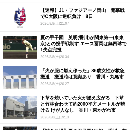
【速報】J1・ファジアーノ岡山 開幕戦
でC大阪に逆転負け 8日
2026/8/8(土)21:07
夏の甲子園 英明(香川)が関東第一(東東
京)との投手戦制す エース冨岡は無四球で
1失点完投
2026/8/8(土)20:34
「火が服に燃え移った」86歳女性が救急
搬送 搬送時は意識あり 香川・丸亀市
2026/8/8(土)20:27
下草を焼いていた火が燃え広がる 下草
と竹林合わせて約2000平方メートルが焼
ける けが人なし 香川・東かがわ市
2026/8/8(土)19:13