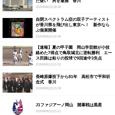
た疑い 男を逮捕 香川
2026/8/9(日)18:08
自閉スペクトラム症の双子アーティスト
が香川県を飛び出し東京へ！ 新作なら
ぶ個展開催
2026/8/9(日)16:46
【速報】夏の甲子園 岡山学芸館が小技
絡めた7得点で鳥取城北に逆転勝利 エー
ス田路は粘りの投球で9回途中3失点
2026/8/9(日)15:52
長崎原爆投下から81年 高松市で平和祈
念式 香川
2026/8/9(日)15:38
J1ファジアーノ岡山 開幕戦は黒星
2026/8/9(日)15:21