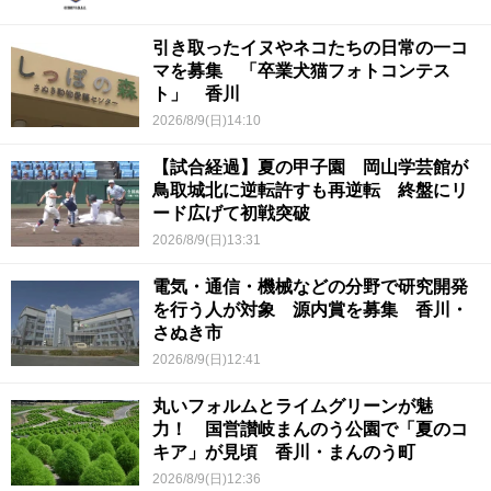
引き取ったイヌやネコたちの日常の一コ
マを募集 「卒業犬猫フォトコンテス
ト」 香川
2026/8/9(日)14:10
【試合経過】夏の甲子園 岡山学芸館が
鳥取城北に逆転許すも再逆転 終盤にリ
ード広げて初戦突破
2026/8/9(日)13:31
電気・通信・機械などの分野で研究開発
を行う人が対象 源内賞を募集 香川・
さぬき市
2026/8/9(日)12:41
丸いフォルムとライムグリーンが魅
力！ 国営讃岐まんのう公園で「夏のコ
キア」が見頃 香川・まんのう町
2026/8/9(日)12:36