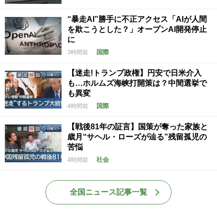
“暴走AI”勝手に不正アクセス「AIが人間
を欺こうとした？」オープンAI開発停止
に
国際
3時間前
【迷走!トランプ政権】円安で日米介入
も…ホルムズ海峡打開策は？中間選挙で
も異変
国際
4時間前
【戦後81年の証言】国策が奪った家族と
歳月“サヘル・ローズが辿る”残留孤児の
苦悩
社会
4時間前
全国ニュース記事一覧