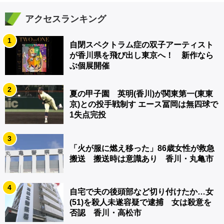
アクセスランキング
1
自閉スペクトラム症の双子アーティスト
が香川県を飛び出し東京へ！ 新作なら
ぶ個展開催
2
夏の甲子園 英明(香川)が関東第一(東東
京)との投手戦制す エース冨岡は無四球で
1失点完投
3
「火が服に燃え移った」86歳女性が救急
搬送 搬送時は意識あり 香川・丸亀市
4
自宅で夫の後頭部など切り付けたか…女
(51)を殺人未遂容疑で逮捕 女は殺意を
否認 香川・高松市