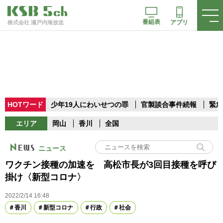
番組表
アプリ
株式会社 瀬戸内海放送
HOTワード
少年19人にわいせつの罪
官製談合事件続報
緊急
エリア
岡山
香川
全国
ニュース
ワクチン接種の加速を 高松市長が3回目接種を呼び
掛け〈新型コロナ〉
2022/2/14 16:48
香川
新型コロナ
行政
社会