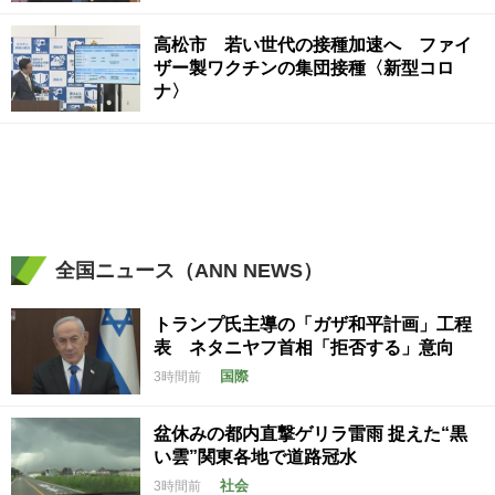
高松市 若い世代の接種加速へ ファイ
ザー製ワクチンの集団接種〈新型コロ
ナ〉
全国ニュース（ANN NEWS）
トランプ氏主導の「ガザ和平計画」工程
表 ネタニヤフ首相「拒否する」意向
国際
3時間前
盆休みの都内直撃ゲリラ雷雨 捉えた“黒
い雲”関東各地で道路冠水
社会
3時間前