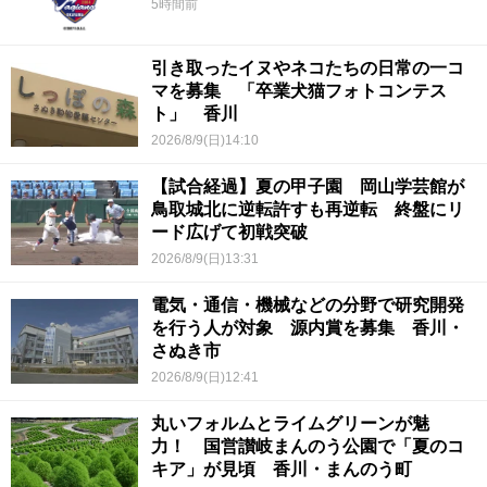
5時間前
引き取ったイヌやネコたちの日常の一コ
マを募集 「卒業犬猫フォトコンテス
ト」 香川
2026/8/9(日)14:10
【試合経過】夏の甲子園 岡山学芸館が
鳥取城北に逆転許すも再逆転 終盤にリ
ード広げて初戦突破
2026/8/9(日)13:31
電気・通信・機械などの分野で研究開発
を行う人が対象 源内賞を募集 香川・
さぬき市
2026/8/9(日)12:41
丸いフォルムとライムグリーンが魅
力！ 国営讃岐まんのう公園で「夏のコ
キア」が見頃 香川・まんのう町