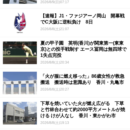
2026/8/9(日)07:17
【速報】J1・ファジアーノ岡山 開幕戦
でC大阪に逆転負け 8日
2026/8/8(土)21:07
夏の甲子園 英明(香川)が関東第一(東東
京)との投手戦制す エース冨岡は無四球で
1失点完投
2026/8/8(土)20:34
「火が服に燃え移った」86歳女性が救急
搬送 搬送時は意識あり 香川・丸亀市
2026/8/8(土)20:27
下草を焼いていた火が燃え広がる 下草
と竹林合わせて約2000平方メートルが焼
ける けが人なし 香川・東かがわ市
2026/8/8(土)19:13