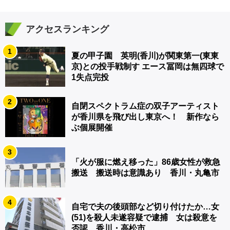
アクセスランキング
1
夏の甲子園 英明(香川)が関東第一(東東
京)との投手戦制す エース冨岡は無四球で
1失点完投
2
自閉スペクトラム症の双子アーティスト
が香川県を飛び出し東京へ！ 新作なら
ぶ個展開催
3
「火が服に燃え移った」86歳女性が救急
搬送 搬送時は意識あり 香川・丸亀市
4
自宅で夫の後頭部など切り付けたか…女
(51)を殺人未遂容疑で逮捕 女は殺意を
否認 香川・高松市