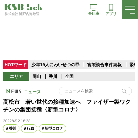
番組表
アプリ
株式会社 瀬戸内海放送
HOTワード
少年19人にわいせつの罪
官製談合事件続報
緊急
エリア
岡山
香川
全国
ニュース
高松市 若い世代の接種加速へ ファイザー製ワク
チンの集団接種〈新型コロナ〉
2022/4/12 18:38
香川
行政
新型コロナ