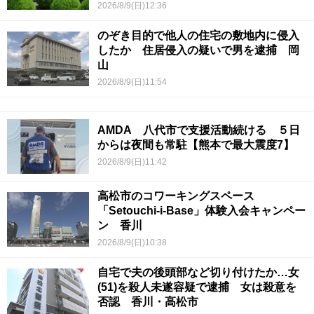
2026/8/9(日)12:36
のぞき目的で他人の住宅の敷地内に侵入
したか 住居侵入の疑いで男を逮捕 岡
山
2026/8/9(日)11:54
AMDA 八代市で支援活動続ける ５日
からは夜間も常駐【熊本で最大震度7】
2026/8/9(日)11:42
高松市のコワーキングスペース
「Setouchi-i-Base」体験入会キャンペー
ン 香川
2026/8/9(日)10:38
自宅で夫の後頭部など切り付けたか…女
(51)を殺人未遂容疑で逮捕 女は殺意を
否認 香川・高松市