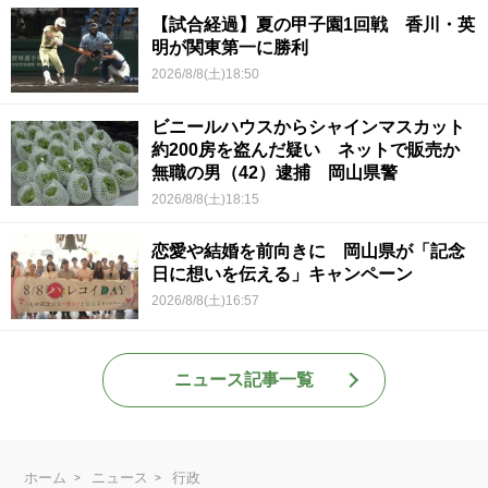
【試合経過】夏の甲子園1回戦 香川・英
明が関東第一に勝利
2026/8/8(土)18:50
ビニールハウスからシャインマスカット
約200房を盗んだ疑い ネットで販売か
無職の男（42）逮捕 岡山県警
2026/8/8(土)18:15
恋愛や結婚を前向きに 岡山県が「記念
日に想いを伝える」キャンペーン
2026/8/8(土)16:57
ニュース記事一覧
ホーム
ニュース
行政