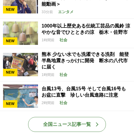
能動画＞
NEW
エンタメ
33分前
1000年以上歴史ある伝統工芸品の風鈴 涼
やかな音でひとときの涼 栃木・佐野市
社会
1時間前
NEW
熊本 少ない水でも洗濯できる洗剤 能登
半島地震きっかけに開発 断水の八代市
に届く
NEW
社会
1時間前
台風13号、台風15号 そして台風16号も
お盆に直撃 珍しい台風進路に注意
社会
2時間前
NEW
全国ニュース記事一覧