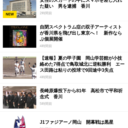
女性のスカートの中にスマホを差し入れ
た疑い 男を逮捕 香川
2時間前
NEW
自閉スペクトラム症の双子アーティスト
が香川県を飛び出し東京へ！ 新作なら
ぶ個展開催
4時間前
【速報】夏の甲子園 岡山学芸館が小技
絡めた7得点で鳥取城北に逆転勝利 エー
ス田路は粘りの投球で9回途中3失点
4時間前
長崎原爆投下から81年 高松市で平和祈
念式 香川
5時間前
J1ファジアーノ岡山 開幕戦は黒星