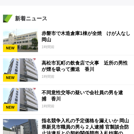
新着ニュース
赤磐市で木造倉庫1棟が全焼 けが人なし
岡山
1時間前
NEW
高松市瓦町の飲食店で火事 近所の男性
が煙を吸って搬送 香川
1時間前
NEW
不同意性交等の疑いで会社員の男を逮
捕 香川
1時間前
NEW
指名競争入札の予定価格を漏えいか 岡山
県新見市職員の男ら２人逮捕 官製談合防
止法違反と公契約関係競売入札妨害の疑