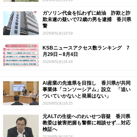
ガソリン代金を払わずに給油 詐欺と詐
欺未遂の疑いで72歳の男を逮捕 香川県
警
2026/8/5(水)18:59
KSBニュースアクセス数ランキング 7
月29日～8月4日
2026/8/5(水)18:44
AI産業の先進県を目指し 香川県が共同
事業体「コンソーシアム」設立 「追い
ついていかないと発展はない」
2026/8/5(水)18:25
元ALTの生徒へのわいせつ容疑 香川県
教委は被害把握も警察に相談せず…対応
検証へ
2026/8/5(水)18:24