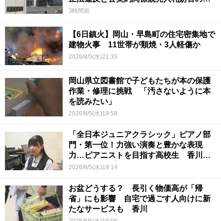
い
3時間前
【6日鎮火】岡山・早島町の住宅密集地で
建物火事 11世帯が類焼・3人軽傷か
2026/8/5(水)21:33
岡山県立図書館で子どもたちが本の保護
作業・修理に挑戦 「汚さないように本
を読みたい」
2026/8/5(水)19:58
「全日本ジュニアクラシック」ピアノ部
門・第一位！力強い演奏と豊かな表現
力…ピアニストを目指す高校生 香川
【青春のキセキ】
2026/8/5(水)19:14
お盆どうする？ 長引く物価高が「帰
省」にも影響 自宅で過ごす人向けに新
たなサービスも 香川
2026/8/5(水)19:06