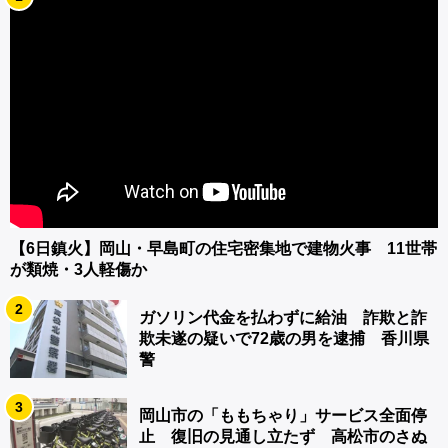
【6日鎮火】岡山・早島町の住宅密集地で建物火事 11世帯
が類焼・3人軽傷か
2
ガソリン代金を払わずに給油 詐欺と詐
欺未遂の疑いで72歳の男を逮捕 香川県
警
3
岡山市の「ももちゃり」サービス全面停
止 復旧の見通し立たず 高松市のさぬ