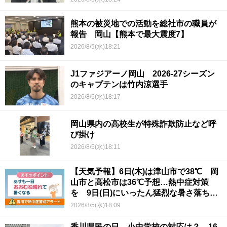
熊本の被災地での活動を総社市の職員が
報告 岡山【熊本で最大震度7】
2026/8/5(水)18:21
J1ファジアーノ岡山 2026-27シーズン
のキャプテンは竹内涼選手
2026/8/5(水)18:17
岡山県内の高校生が特殊詐欺防止など呼
び掛け
2026/8/5(水)18:11
【天気予報】6日(木)は津山市で38℃ 岡
山市と高松市は36℃予想…熱中症対策
を 9日(日)にいったん猛烈な暑さ落ち着
くか
2026/8/5(水)18:09
香川県民の日 小中学校の対応は？ 16