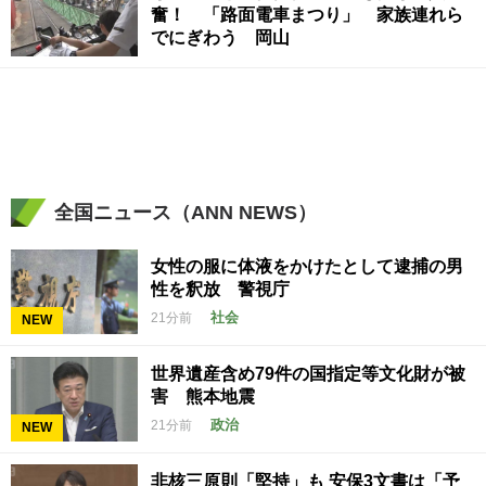
奮！ 「路面電車まつり」 家族連れら
でにぎわう 岡山
全国ニュース（ANN NEWS）
女性の服に体液をかけたとして逮捕の男
性を釈放 警視庁
社会
21分前
NEW
世界遺産含め79件の国指定等文化財が被
害 熊本地震
政治
21分前
NEW
非核三原則「堅持」も 安保3文書は「予