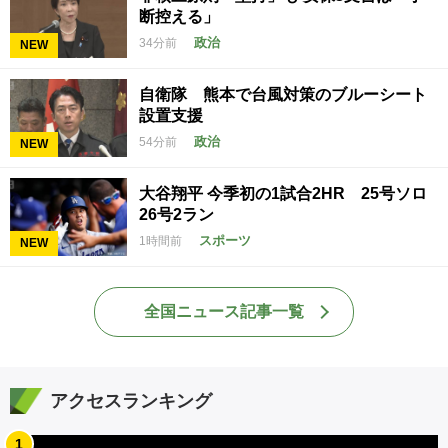
断控える」
政治
34分前
NEW
自衛隊 熊本で台風対策のブルーシート
設置支援
政治
54分前
NEW
大谷翔平 今季初の1試合2HR 25号ソロ
26号2ラン
スポーツ
1時間前
NEW
全国ニュース記事一覧
アクセスランキング
1