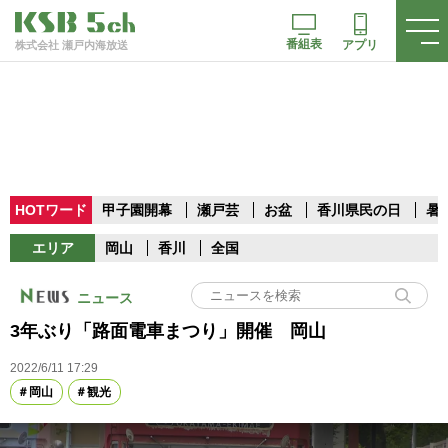
番組表
アプリ
株式会社 瀬戸内海放送
HOTワード
甲子園開幕
瀬戸芸
お盆
香川県民の日
暑
エリア
岡山
香川
全国
ニュース
3年ぶり「路面電車まつり」開催 岡山
2022/6/11 17:29
岡山
観光