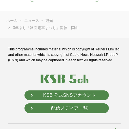
ホーム
ニュース
観光
3年ぶり「路面電車まつり」開催 岡山
This programme includes material which is copyright of Reuters Limited
and
other material which is copyright of Cable News Network LP, LLLP
(CNN) and
which may be captioned in each text. All rights reserved.
KSB 公式SNSアカウント
配信メディア一覧