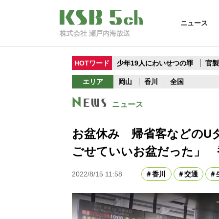
ニュース
株式会社 瀬戸内海放送
HOTワード
少年19人にわいせつの罪
官
エリア
岡山
香川
全国
ニュース
お盆休み 帰省客などのU
ごせていいお盆だった」 
2022/8/15 11:58
香川
交通