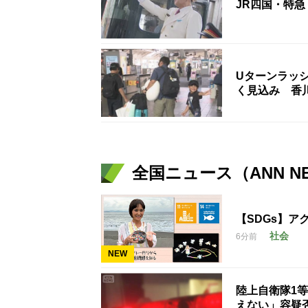
JR四国・特急
Uターンラッ
く見込み 香
全国ニュース（ANN N
【SDGs】
社会
6分前
NEW
陸上自衛隊1
えない」容疑