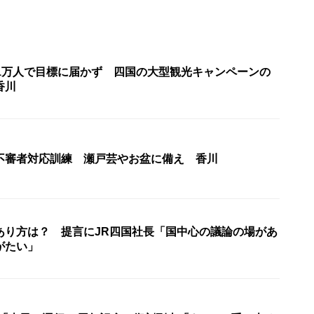
81万人で目標に届かず 四国の大型観光キャンペーンの
香川
不審者対応訓練 瀬戸芸やお盆に備え 香川
あり方は？ 提言にJR四国社長「国中心の議論の場があ
がたい」