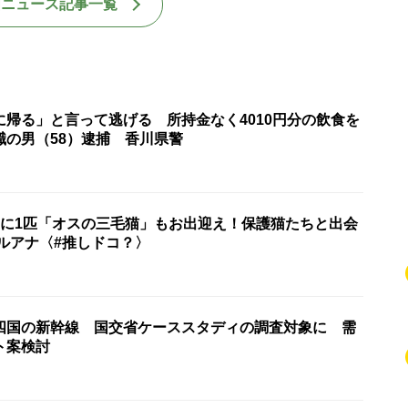
国ニュース記事一覧
に帰る」と言って逃げる 所持金なく4010円分の飲食を
職の男（58）逮捕 香川県警
匹に1匹「オスの三毛猫」もお出迎え！保護猫たちと出会
ルアナ〈#推しドコ？〉
四国の新幹線 国交省ケーススタディの調査対象に 需
ト案検討