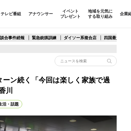
イベント
地域を元気に
テレビ番組
アナウンサー
企業
プレゼント
する取り組み
製談合事件続報
緊急銃猟訓練
ダイソー系複合店
四国最大スリ
ターン続く「今回は楽しく家族で過
香川
生活・話題