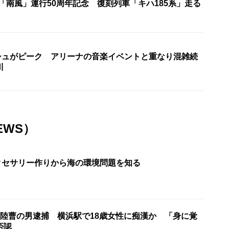
「南風」運行50周年記念 復刻列車「キハ185系」走る
シュがピーク アリーナの音楽イベントと重なり混雑続
川
EWS）
アクセサリー作りから海の環境問題を知る
等陸曹の男逮捕 横浜駅で18歳女性に痴漢か 「身に覚
否認