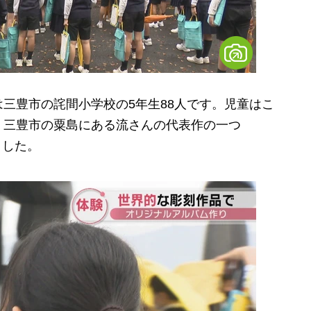
三豊市の詫間小学校の5年生88人です。児童はこ
、三豊市の粟島にある流さんの代表作の一つ
ました。