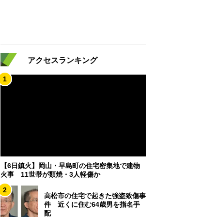
アクセスランキング
1
【6日鎮火】岡山・早島町の住宅密集地で建物
火事 11世帯が類焼・3人軽傷か
2
高松市の住宅で起きた強盗致傷事
件 近くに住む64歳男を指名手
配