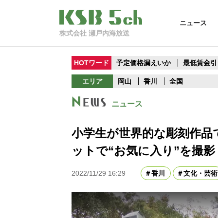
ニュース
株式会社 瀬戸内海放送
HOTワード
予定価格漏えいか
最低賃金引
エリア
岡山
香川
全国
ニュース
小学生が世界的な彫刻作品
ットで“お気に入り”を撮
2022/11/29 16:29
香川
文化・芸術