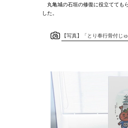
丸亀城の石垣の修復に役立ててもら
した。
【写真】「とり奉行骨付じ