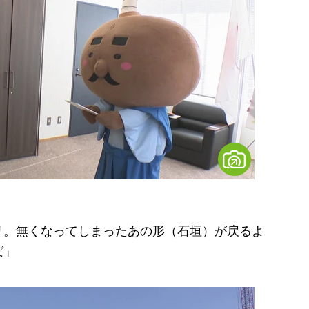
）
リ。無くなってしまったあの形（石垣）が戻るよ
ば」