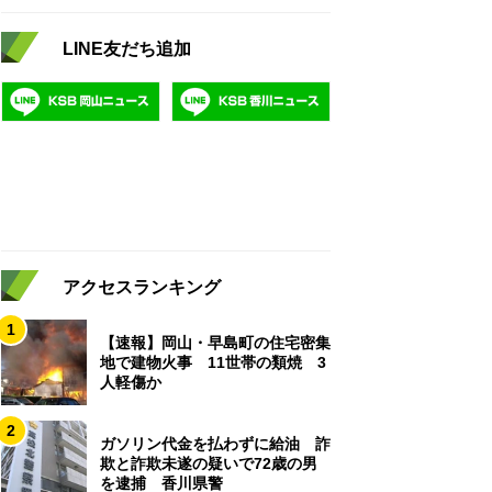
LINE友だち追加
アクセスランキング
1
【速報】岡山・早島町の住宅密集
地で建物火事 11世帯の類焼 3
人軽傷か
2
ガソリン代金を払わずに給油 詐
欺と詐欺未遂の疑いで72歳の男
を逮捕 香川県警