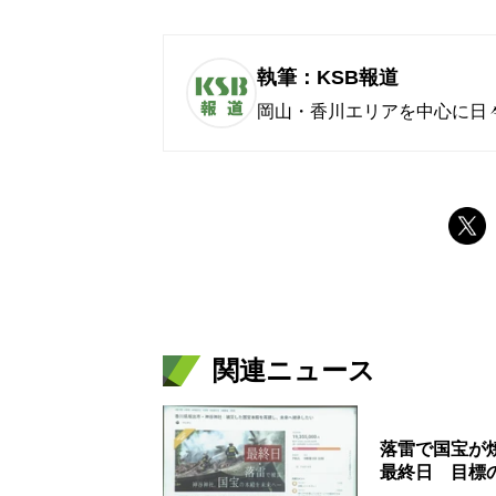
執筆：KSB報道
岡山・香川エリアを中心に日
関連ニュース
落雷で国宝が
最終日 目標の