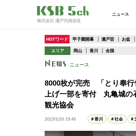
ニュース
株式会社 瀬戸内海放送
HOTワード
甲子園開幕
瀬戸芸
お盆
エリア
岡山
香川
全国
ニュース
8000枚が完売 「とり奉
上げ一部を寄付 丸亀城の
観光協会
2023/1/20 19:45
香川
社会