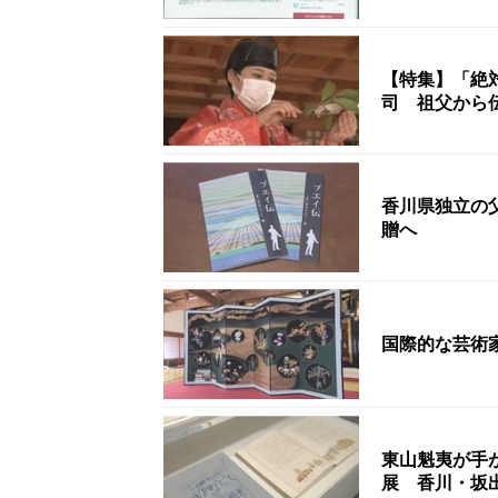
【特集】「絶
司 祖父から
香川県独立の
贈へ
国際的な芸術
東山魁夷が手
展 香川・坂