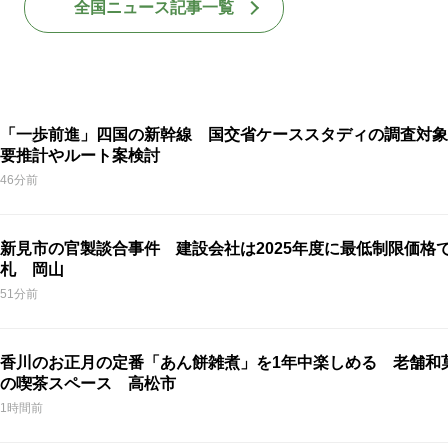
全国ニュース記事一覧
「一歩前進」四国の新幹線 国交省ケーススタディの調査対象
要推計やルート案検討
46分前
新見市の官製談合事件 建設会社は2025年度に最低制限価格
札 岡山
51分前
香川のお正月の定番「あん餅雑煮」を1年中楽しめる 老舗和
の喫茶スペース 高松市
1時間前