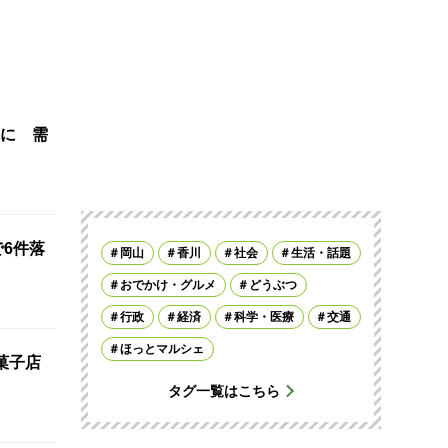
に 需
で6件落
岡山
香川
社会
生活・話題
おでかけ・グルメ
どうぶつ
行政
経済
科学・医療
交通
ほっとマルシェ
菓子店
タグ一覧はこちら