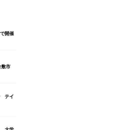
で開催
倉敷市
 テイ
 大学