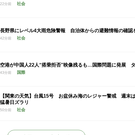
社会
22分前
長野県にレベル4大雨危険警報 自治体からの避難情報の確認
社会
42分前
空港が中国人22人“搭乗拒否”映像残るも…国際問題に発展 
国際
43分前
【関東の天気】台風15号 お盆休み海のレジャー警戒 週末
猛暑日ズラリ
社会
50分前