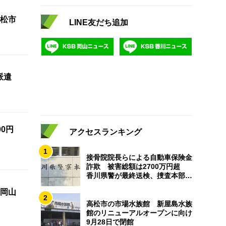
松市
LINE友だち追加
派遣
0円
アクセスランキング
1
接骨院院長らによる自動車保険金
詐欺 被害総額は2700万円超
香川県警が最終送検、捜査本部解
散
岡山
2
高松市の市場水族館 新屋島水族
館のリニューアルオープンに向け
9月28日で閉館