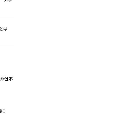
体とは
遂罪は不
重篤に