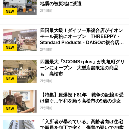
地震の被災地に派遣
2時間前
NEW
四国最大級！ダイソー系複合店がイオン
モール高松にオープン THREEPPY・
Standard Products・DAISOの複合店は
NEW
香川県初
2時間前
四国最大「3COINS+plus」が丸亀町グリ
ーンにオープン 大型店舗限定の商品
も 高松市
NEW
2時間前
【特集】原爆投下81年 戦争の記憶を受
け継ぐ…平和を願う高松市の9歳の少女
2時間前
NEW
「入所者が暴れている」高齢者向け住宅
で職員を包丁で突く 傷害の疑いで79歳