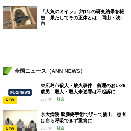
「人魚のミイラ」 約1年の研究結果を報
告 果たしてその正体とは 岡山・浅口
市
全国ニュース（ANN NEWS）
東広島市殺人・放火事件 義理のおい29
歳男 殺人・殺人未遂罪は不起訴に
社会
25分前
NEW
京大病院 脳腫瘍手術で誤って摘出 患者
は自ら呼吸できず重篤に
社会
26分前
NEW