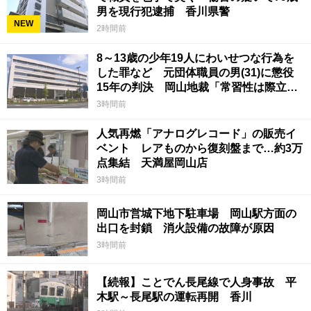
男を現行犯逮捕 香川県警
NEW
2時間前
8～13歳の少年19人にわいせつな行為を
した罪など 元団体職員の男(31)に懲役
15年の判決 岡山地裁「常習性は際立っ
ていて被害結果も非常に重い」
3時間前
人気再燃「アナログレコード」の販売イ
ベント レアものから復刻盤まで…約3万
点集結 天満屋岡山店
3時間前
岡山市営城下地下駐車場 岡山駅方面の
出口を封鎖 消火設備の故障が原因
3時間前
【続報】ことでん長尾線で人身事故 平
木駅～長尾駅の運転再開 香川