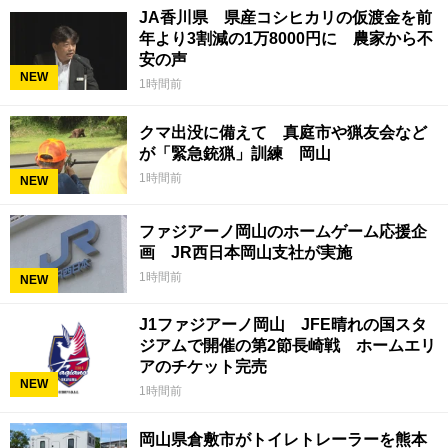
JA香川県 県産コシヒカリの仮渡金を前
年より3割減の1万8000円に 農家から不
安の声
NEW
1時間前
クマ出没に備えて 真庭市や猟友会など
が「緊急銃猟」訓練 岡山
1時間前
NEW
ファジアーノ岡山のホームゲーム応援企
画 JR西日本岡山支社が実施
1時間前
NEW
J1ファジアーノ岡山 JFE晴れの国スタ
ジアムで開催の第2節長崎戦 ホームエリ
アのチケット完売
NEW
1時間前
岡山県倉敷市がトイレトレーラーを熊本