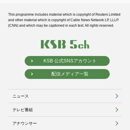
This programme includes material which is copyright of Reuters Limited
and
other material which is copyright of Cable News Network LP, LLLP
(CNN) and
which may be captioned in each text. All rights reserved.
KSB 公式SNSアカウント
配信メディア一覧
ニュース
テレビ番組
アナウンサー