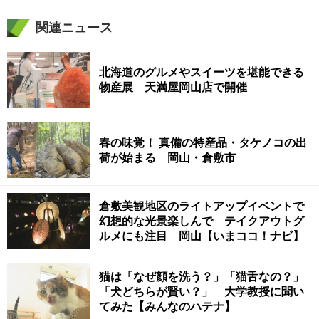
関連ニュース
北海道のグルメやスイーツを堪能できる
物産展 天満屋岡山店で開催
春の味覚！ 真備の特産品・タケノコの出
荷が始まる 岡山・倉敷市
倉敷美観地区のライトアップイベントで
幻想的な光景楽しんで テイクアウトグ
ルメにも注目 岡山【いまココ！ナビ】
猫は「なぜ顔を洗う？」「猫舌なの？」
「犬どちらが賢い？」 大学教授に聞い
てみた【みんなのハテナ】