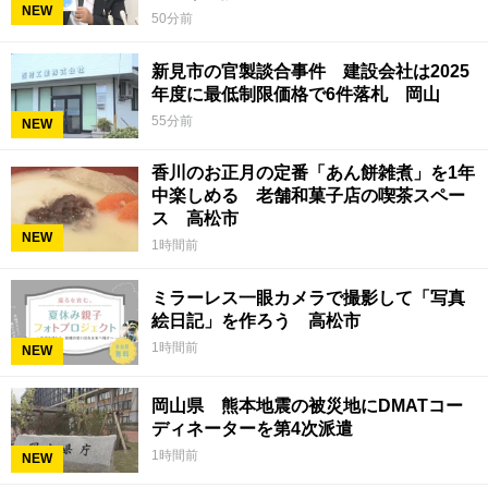
NEW
50分前
新見市の官製談合事件 建設会社は2025
年度に最低制限価格で6件落札 岡山
55分前
NEW
香川のお正月の定番「あん餅雑煮」を1年
中楽しめる 老舗和菓子店の喫茶スペー
ス 高松市
NEW
1時間前
ミラーレス一眼カメラで撮影して「写真
絵日記」を作ろう 高松市
1時間前
NEW
岡山県 熊本地震の被災地にDMATコー
ディネーターを第4次派遣
1時間前
NEW