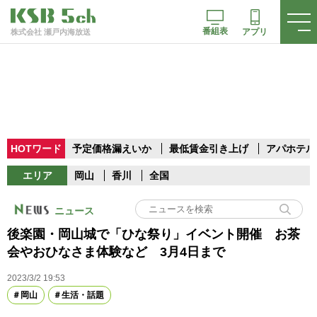
番組表
アプリ
株式会社 瀬戸内海放送
HOTワード
予定価格漏えいか
最低賃金引き上げ
アパホテル
エリア
岡山
香川
全国
ニュース
後楽園・岡山城で「ひな祭り」イベント開催 お茶
会やおひなさま体験など 3月4日まで
2023/3/2 19:53
岡山
生活・話題