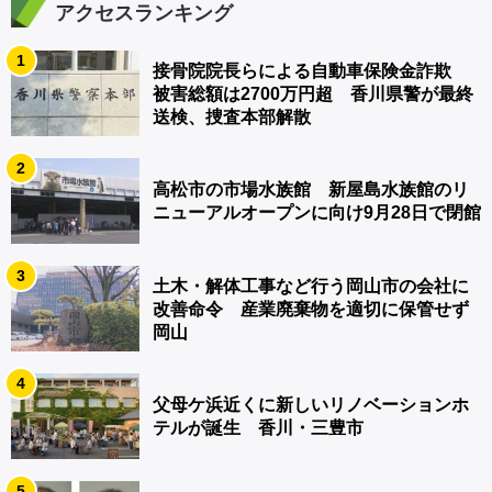
アクセスランキング
1
接骨院院長らによる自動車保険金詐欺
被害総額は2700万円超 香川県警が最終
送検、捜査本部解散
2
高松市の市場水族館 新屋島水族館のリ
ニューアルオープンに向け9月28日で閉館
3
土木・解体工事など行う岡山市の会社に
改善命令 産業廃棄物を適切に保管せず
岡山
4
父母ケ浜近くに新しいリノベーションホ
テルが誕生 香川・三豊市
5