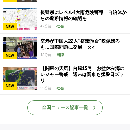
長野県にレベル4大雨危険警報 自治体か
らの避難情報の確認を
社会
47分前
NEW
空港が中国人22人“搭乗拒否”映像残る
も…国際問題に発展 タイ
国際
48分前
NEW
【関東の天気】台風15号 お盆休み海の
レジャー警戒 週末は関東も猛暑日ズラ
リ
NEW
社会
55分前
全国ニュース記事一覧