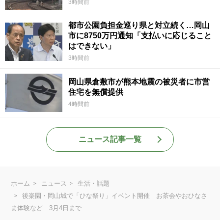
3時間前
都市公園負担金巡り県と対立続く…岡山
市に8750万円通知「支払いに応じること
はできない」
3時間前
岡山県倉敷市が熊本地震の被災者に市営
住宅を無償提供
4時間前
ニュース記事一覧
ホーム
ニュース
生活・話題
後楽園・岡山城で「ひな祭り」イベント開催 お茶会やおひなさ
ま体験など 3月4日まで