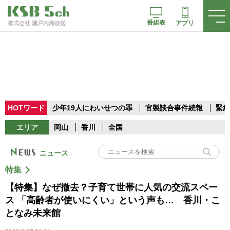
番組表
アプリ
株式会社 瀬戸内海放送
HOTワード
少年19人にわいせつの罪
官製談合事件続報
緊急
エリア
岡山
香川
全国
ニュース
特集
【特集】なぜ撤去？子育て世帯に人気の交流スペー
ス 「高齢者が使いにくい」という声も… 香川・こ
となみ未来館