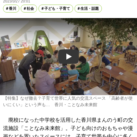
2023/3/27 20:01
香川
社会
子ども・子育て
生活・話題
Play
【特集】なぜ撤去？子育て世帯に人気の交流スペース 「高齢者が使
いにくい」という声も… 香川・ことなみ未来館
廃校になった中学校を活用した香川県まんのう町の交
流施設「ことなみ未来館」。子ども向けのおもちゃや漫
画などを置いたスペースには、子育て世帯を中心に多く