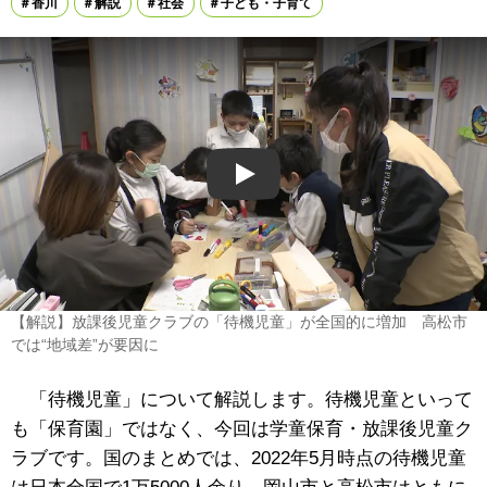
香川
解説
社会
子ども・子育て
Play
【解説】放課後児童クラブの「待機児童」が全国的に増加 高松市
では“地域差”が要因に
「待機児童」について解説します。待機児童といって
も「保育園」ではなく、今回は学童保育・放課後児童ク
ラブです。国のまとめでは、2022年5月時点の待機児童