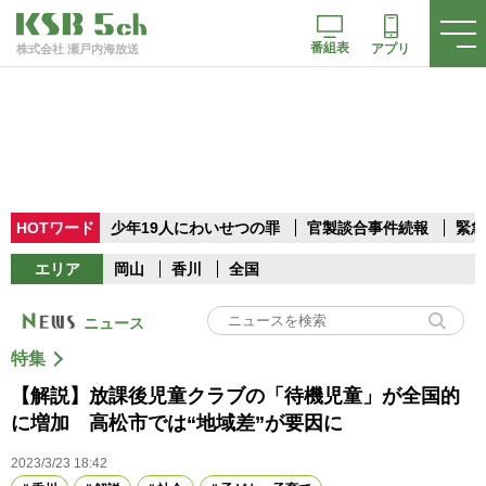
番組表
アプリ
株式会社 瀬戸内海放送
HOTワード
少年19人にわいせつの罪
官製談合事件続報
緊急
エリア
岡山
香川
全国
ニュース
特集
【解説】放課後児童クラブの「待機児童」が全国的
に増加 高松市では“地域差”が要因に
2023/3/23 18:42