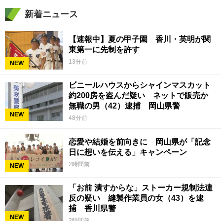
新着ニュース
【速報中】夏の甲子園 香川・英明が関
東第一に先制を許す
13分前
NEW
ビニールハウスからシャインマスカット
約200房を盗んだ疑い ネットで販売か
無職の男（42）逮捕 岡山県警
NEW
48分前
恋愛や結婚を前向きに 岡山県が「記念
日に想いを伝える」キャンペーン
2時間前
NEW
「お前 潰すからな」ストーカー規制法違
反の疑い 縫製作業員の女（43）を逮
捕 香川県警
NEW
2時間前