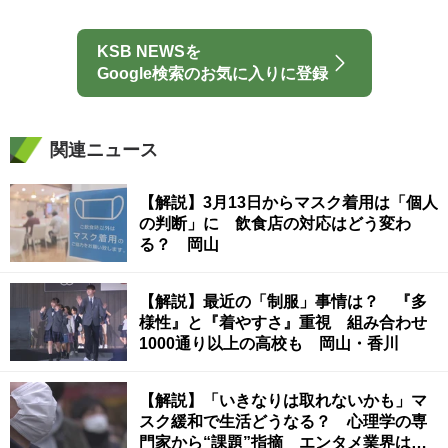
KSB NEWSを
Google検索のお気に入りに登録
関連ニュース
【解説】3月13日からマスク着用は「個人
の判断」に 飲食店の対応はどう変わ
る？ 岡山
【解説】最近の「制服」事情は？ 『多
様性』と『着やすさ』重視 組み合わせ
1000通り以上の高校も 岡山・香川
【解説】「いきなりは取れないかも」マ
スク緩和で生活どうなる？ 心理学の専
門家から“課題”指摘 エンタメ業界は