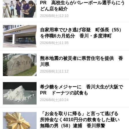
PR 高校生らがバレーボール選手らにう
どん店を紹介
2026/8/8(土)12:10
自家用車でひき逃げ容疑 町係長（55）
を停職6カ月処分 香川・多度津町
2026/8/8(土)11:35
熊本地震の被災者に県営住宅を提供 香
川県
2026/8/8(土)11:12
希少糖をメジャーに 香川大生が大阪で
PR ドーナツの試食も
2026/8/8(土)10:24
「お金を取りに帰る」と言って逃げる
所持金なく4010円分の飲食をした疑い
無職の男（58）逮捕 香川県警