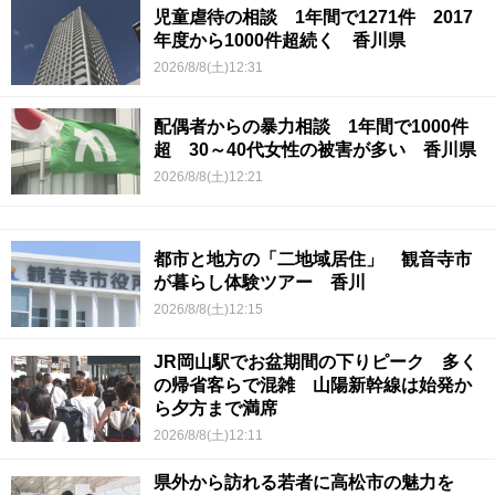
児童虐待の相談 1年間で1271件 2017
年度から1000件超続く 香川県
2026/8/8(土)12:31
配偶者からの暴力相談 1年間で1000件
超 30～40代女性の被害が多い 香川県
2026/8/8(土)12:21
都市と地方の「二地域居住」 観音寺市
が暮らし体験ツアー 香川
2026/8/8(土)12:15
JR岡山駅でお盆期間の下りピーク 多く
の帰省客らで混雑 山陽新幹線は始発か
ら夕方まで満席
2026/8/8(土)12:11
県外から訪れる若者に高松市の魅力を