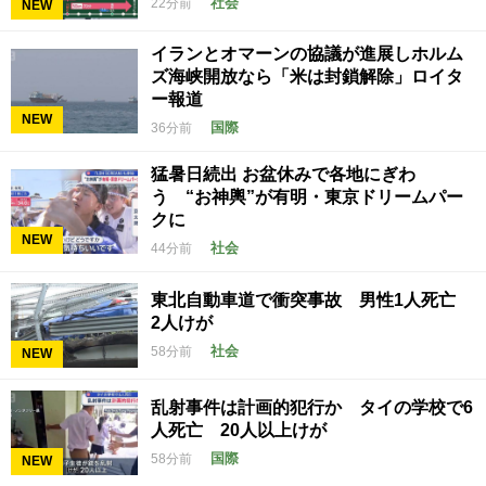
社会
22分前
NEW
イランとオマーンの協議が進展しホルム
ズ海峡開放なら「米は封鎖解除」ロイタ
ー報道
NEW
国際
36分前
猛暑日続出 お盆休みで各地にぎわ
う “お神輿”が有明・東京ドリームパー
クに
NEW
社会
44分前
東北自動車道で衝突事故 男性1人死亡
2人けが
社会
58分前
NEW
乱射事件は計画的犯行か タイの学校で6
人死亡 20人以上けが
国際
58分前
NEW