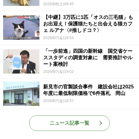
2026/8/8(土)09:45
【中継】3万匹に1匹「オスの三毛猫」も
お出迎え！保護猫たちと出会える猫カフ
ェ ルアナ〈#推しドコ？〉
2026/8/7(金)19:54
「一歩前進」四国の新幹線 国交省ケー
ススタディの調査対象に 需要推計やル
ート案検討
2026/8/7(金)19:02
新見市の官製談合事件 建設会社は2025
年度に最低制限価格で6件落札 岡山
2026/8/7(金)18:57
ニュース記事一覧