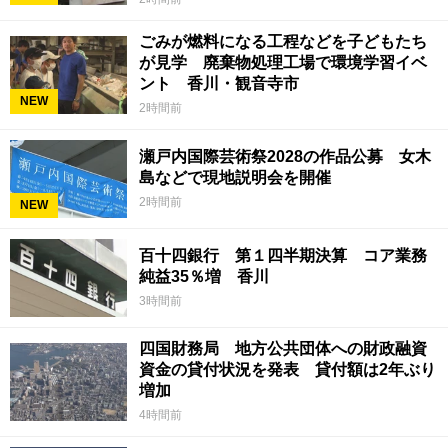
ごみが燃料になる工程などを子どもたち
が見学 廃棄物処理工場で環境学習イベ
ント 香川・観音寺市
NEW
2時間前
瀬戸内国際芸術祭2028の作品公募 女木
島などで現地説明会を開催
2時間前
NEW
百十四銀行 第１四半期決算 コア業務
純益35％増 香川
3時間前
四国財務局 地方公共団体への財政融資
資金の貸付状況を発表 貸付額は2年ぶり
増加
4時間前