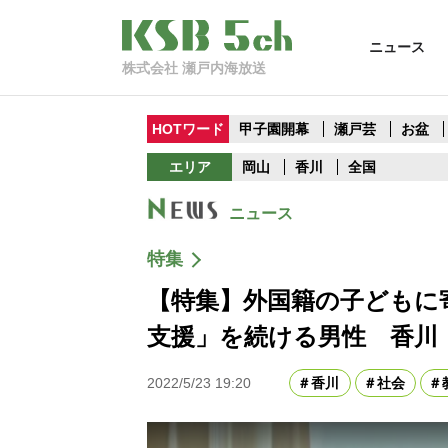
ニュース
株式会社 瀬戸内海放送
HOTワード
甲子園開幕
瀬戸芸
お盆
エリア
岡山
香川
全国
ニュース
特集
【特集】外国籍の子どもに
支援」を続ける男性 香川
2022/5/23 19:20
香川
社会