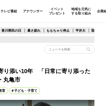
イベント
地域を元気に
テレビ番組
アナウンサー
企業
プレゼント
する取り組み
香川県民の日
暑さ疲れ
ももちゃり停止
平井大
取水制限
寄り添い10年 「日常に寄り添った
・丸亀市
教育
子ども・子育て