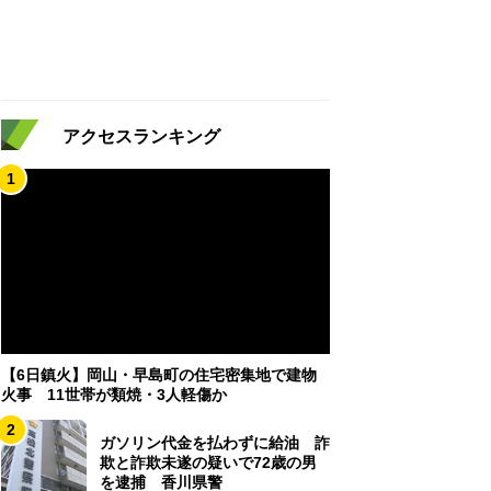
アクセスランキング
1
【6日鎮火】岡山・早島町の住宅密集地で建物
火事 11世帯が類焼・3人軽傷か
2
ガソリン代金を払わずに給油 詐
欺と詐欺未遂の疑いで72歳の男
を逮捕 香川県警