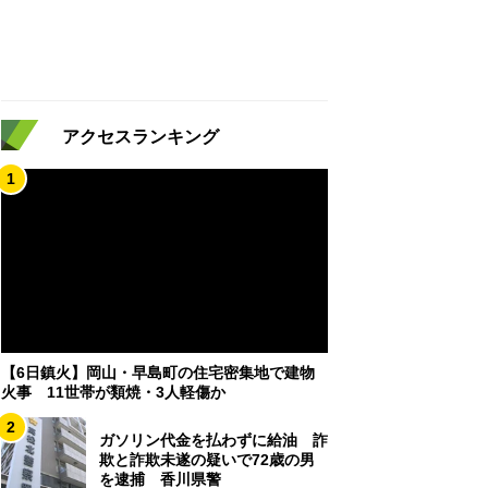
アクセスランキング
1
【6日鎮火】岡山・早島町の住宅密集地で建物
火事 11世帯が類焼・3人軽傷か
2
ガソリン代金を払わずに給油 詐
欺と詐欺未遂の疑いで72歳の男
を逮捕 香川県警