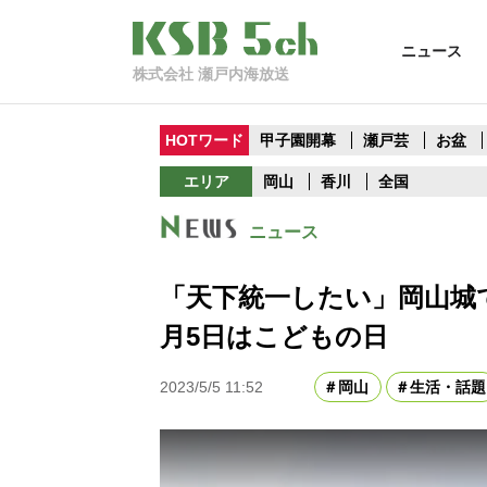
ニュース
株式会社 瀬戸内海放送
HOTワード
甲子園開幕
瀬戸芸
お盆
エリア
岡山
香川
全国
ニュース
「天下統一したい」岡山城
月5日はこどもの日
2023/5/5 11:52
岡山
生活・話題