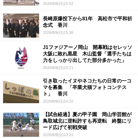
2026/8/9(日)15:52
長崎原爆投下から81年 高松市で平和祈
念式 香川
2026/8/9(日)15:38
J1ファジアーノ岡山 開幕戦はセレッソ
大阪に敗れ黒星 木山監督「選手たちは
力をしっかり出してた部分多かった」
2026/8/9(日)15:21
引き取ったイヌやネコたちの日常の一コ
マを募集 「卒業犬猫フォトコンテス
ト」 香川
2026/8/9(日)14:10
【試合経過】夏の甲子園 岡山学芸館が
鳥取城北に逆転許すも再逆転 終盤にリ
ード広げて初戦突破
2026/8/9(日)13:31