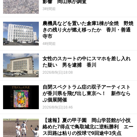
影響 岡山県が調査
3時間前
農機具などを置いた倉庫1棟が全焼 野焼
きの残り火が燃え移ったか 香川・善通
寺市
4時間前
女性のスカートの中にスマホを差し入れ
た疑い 男を逮捕 香川
2026/8/9(日)18:08
自閉スペクトラム症の双子アーティスト
が香川県を飛び出し東京へ！ 新作なら
ぶ個展開催
2026/8/9(日)16:46
【速報】夏の甲子園 岡山学芸館が小技
絡めた7得点で鳥取城北に逆転勝利 エー
ス田路は粘りの投球で9回途中3失点