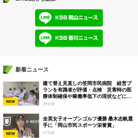
新着ニュース
建て替え見直しの笠岡市民病院 経営プ
ランを有識者が評価・点検 災害時の医
療体制確保や稼働率低下の現状などに意
NEW
見 岡山
39分前
全英女子オープンゴルフ優勝 桑木志帆選
手に「岡山市民スポーツ栄誉賞」
47分前
NEW