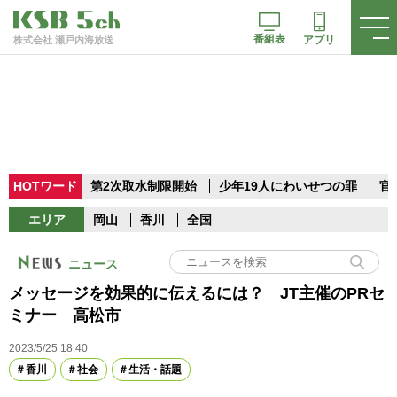
番組表
アプリ
株式会社 瀬戸内海放送
HOTワード
第2次取水制限開始
少年19人にわいせつの罪
官
エリア
岡山
香川
全国
ニュース
メッセージを効果的に伝えるには？ JT主催のPRセ
ミナー 高松市
2023/5/25 18:40
香川
社会
生活・話題