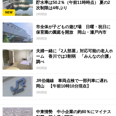
貯水率は50.2％（午前11時時点） 夏の2
次制限は4年ぶり
NEW
2時間前
市全体が子どもの遊び場 日曜・祝日に
保育園の園庭を開放 岡山・瀬戸内市
3時間前
夫婦一緒に「2人部屋」対応可能の老人ホ
ーム 香川では3割弱 「みんなの介護」
調べ
3時間前
JR伯備線 車両点検で一部列車に遅れ
岡山 【午前10時10分現在】
3時間前
中東情勢 中小企業の約80％にマイナス