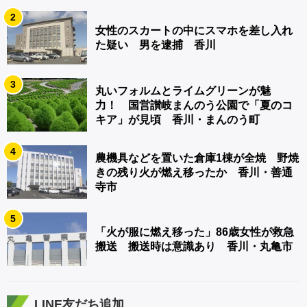
2
女性のスカートの中にスマホを差し入れ
た疑い 男を逮捕 香川
3
丸いフォルムとライムグリーンが魅
力！ 国営讃岐まんのう公園で「夏のコ
キア」が見頃 香川・まんのう町
4
農機具などを置いた倉庫1棟が全焼 野焼
きの残り火が燃え移ったか 香川・善通
寺市
5
「火が服に燃え移った」86歳女性が救急
搬送 搬送時は意識あり 香川・丸亀市
LINE友だち追加