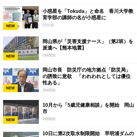
小惑星を「Tokuda」と命名 香川大学教
育学部の講師の名が小惑星に
53分前
NEW
岡山県が「災害支援ナース」（第2班）を
派遣へ【熊本地震】
2時間前
NEW
岡山市長 防災庁の地方拠点「防災局」
の誘致に意欲 「われわれとしては優位
性ある」
NEW
2時間前
10月から「5歳児健康相談」を開始 岡山
市
2時間前
NEW
10日に第2次取水制限開始 早明浦ダムの