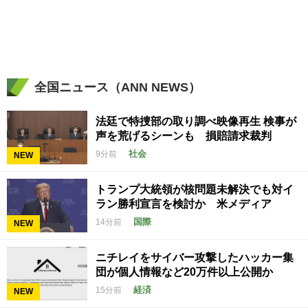
全国ニュース（ANN NEWS）
法廷で特捜部の取り調べ映像再生 検事が
声を荒げるシーンも 損賠請求裁判
社会
9分前
NEW
トランプ大統領が核問題未解決でも対イ
ラン勝利宣言を検討か 米メディア
国際
14分前
NEW
ニチレイをサイバー攻撃したハッカー集
団が個人情報など20万件以上公開か
経済
15分前
NEW