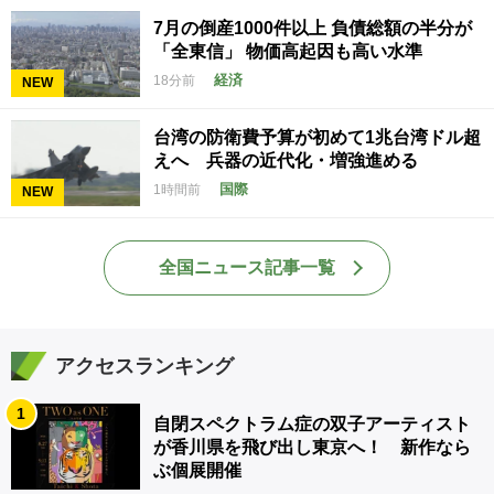
7月の倒産1000件以上 負債総額の半分が
「全東信」 物価高起因も高い水準
経済
18分前
NEW
台湾の防衛費予算が初めて1兆台湾ドル超
えへ 兵器の近代化・増強進める
国際
1時間前
NEW
全国ニュース記事一覧
アクセスランキング
1
自閉スペクトラム症の双子アーティスト
が香川県を飛び出し東京へ！ 新作なら
ぶ個展開催