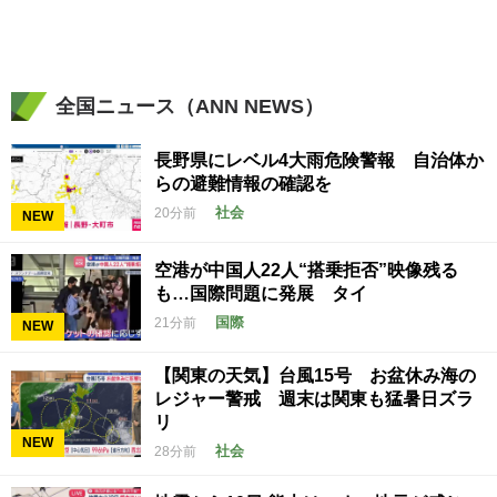
全国ニュース（ANN NEWS）
長野県にレベル4大雨危険警報 自治体か
らの避難情報の確認を
社会
20分前
NEW
空港が中国人22人“搭乗拒否”映像残る
も…国際問題に発展 タイ
国際
21分前
NEW
【関東の天気】台風15号 お盆休み海の
レジャー警戒 週末は関東も猛暑日ズラ
リ
NEW
社会
28分前