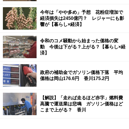
今年は「やや多め」予想 花粉症増加で
経済損失は2450億円？ レジャーにも影
響が【暮らし×経済】
令和のコメ騒動から始まった価格の変
動 今後は下がる？上がる？【暮らし×経
済】
政府の補助金でガソリン価格下落 平均
価格は岡山176.6円 香川175.2円
【解説】「走れば走るほど赤字」燃料費
高騰で運送業は悲鳴 ガソリン価格はど
こまで上がる？ 香川