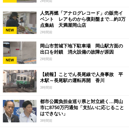
2時間前
人気再燃「アナログレコード」の販売イ
ベント レアものから復刻盤まで…約3万
点集結 天満屋岡山店
NEW
2時間前
岡山市営城下地下駐車場 岡山駅方面の
出口を封鎖 消火設備の故障が原因
2時間前
NEW
【続報】ことでん長尾線で人身事故 平
木駅～長尾駅の運転再開 香川
3時間前
都市公園負担金巡り県と対立続く…岡山
市に8750万円通知「支払いに応じること
はできない」
3時間前