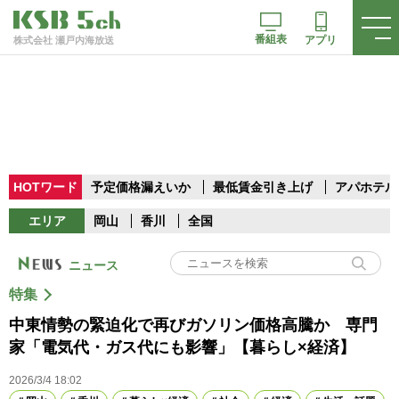
番組表
アプリ
株式会社 瀬戸内海放送
HOTワード
予定価格漏えいか
最低賃金引き上げ
アパホテル
エリア
岡山
香川
全国
ニュース
特集
中東情勢の緊迫化で再びガソリン価格高騰か 専門
家「電気代・ガス代にも影響」【暮らし×経済】
2026/3/4 18:02