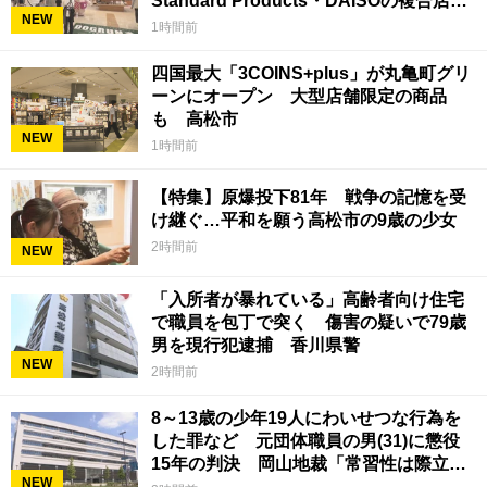
Standard Products・DAISOの複合店は
NEW
香川県初
1時間前
四国最大「3COINS+plus」が丸亀町グリ
ーンにオープン 大型店舗限定の商品
も 高松市
NEW
1時間前
【特集】原爆投下81年 戦争の記憶を受
け継ぐ…平和を願う高松市の9歳の少女
2時間前
NEW
「入所者が暴れている」高齢者向け住宅
で職員を包丁で突く 傷害の疑いで79歳
男を現行犯逮捕 香川県警
NEW
2時間前
8～13歳の少年19人にわいせつな行為を
した罪など 元団体職員の男(31)に懲役
15年の判決 岡山地裁「常習性は際立っ
NEW
ていて被害結果も非常に重い」