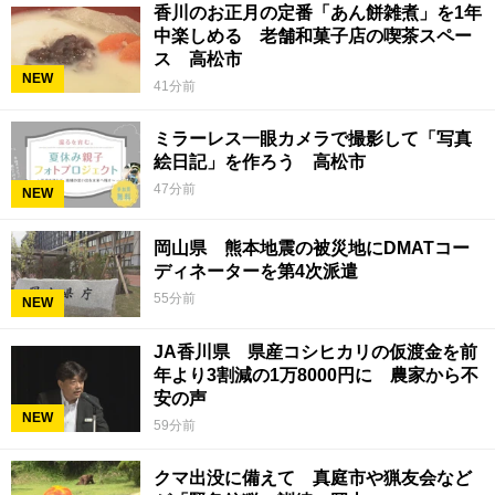
香川のお正月の定番「あん餅雑煮」を1年
中楽しめる 老舗和菓子店の喫茶スペー
ス 高松市
NEW
41分前
ミラーレス一眼カメラで撮影して「写真
絵日記」を作ろう 高松市
47分前
NEW
岡山県 熊本地震の被災地にDMATコー
ディネーターを第4次派遣
55分前
NEW
JA香川県 県産コシヒカリの仮渡金を前
年より3割減の1万8000円に 農家から不
安の声
NEW
59分前
クマ出没に備えて 真庭市や猟友会など