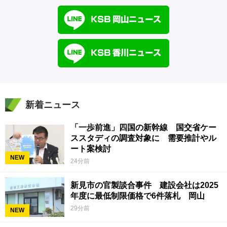
新着ニュース
「一歩前進」四国の新幹線 国交省ケー
ススタディの調査対象に 需要推計やル
ート案検討
NEW
24分前
新見市の官製談合事件 建設会社は2025
年度に最低制限価格で6件落札 岡山
29分前
NEW