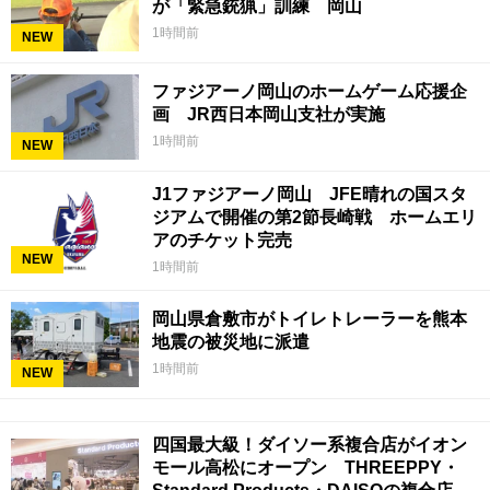
が「緊急銃猟」訓練 岡山
1時間前
NEW
ファジアーノ岡山のホームゲーム応援企
画 JR西日本岡山支社が実施
1時間前
NEW
J1ファジアーノ岡山 JFE晴れの国スタ
ジアムで開催の第2節長崎戦 ホームエリ
アのチケット完売
NEW
1時間前
岡山県倉敷市がトイレトレーラーを熊本
地震の被災地に派遣
1時間前
NEW
四国最大級！ダイソー系複合店がイオン
モール高松にオープン THREEPPY・