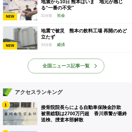
地震から10日 熊本はいま 地元が感じ
る“一番の不安”
社会
31分前
NEW
地震で被災 熊本の飲料工場 再開のめど
立たず
経済
33分前
NEW
全国ニュース記事一覧
アクセスランキング
1
接骨院院長らによる自動車保険金詐欺
被害総額は2700万円超 香川県警が最終
送検、捜査本部解散