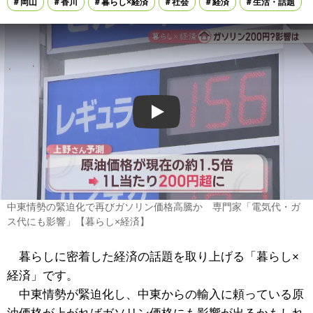
岡山
香川
暮らし×経済
社会
経済
生活・話題
Play
中東情勢の緊迫化で再びガソリン価格高騰か 専門家「電気代・ガ
ス代にも影響」【暮らし×経済】
暮らしに密着した経済の話題を取り上げる「暮らし×
経済」です。
中東情勢が緊迫化し、中東からの輸入に頼っている原