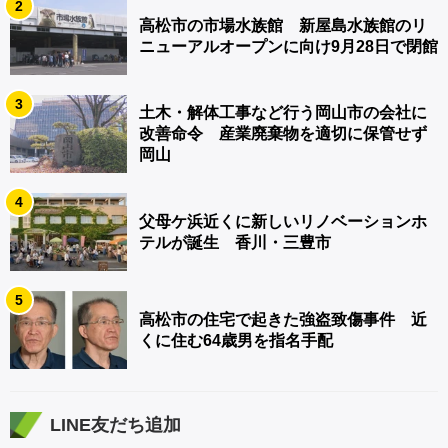
2
高松市の市場水族館 新屋島水族館のリ
ニューアルオープンに向け9月28日で閉館
3
土木・解体工事など行う岡山市の会社に
改善命令 産業廃棄物を適切に保管せず
岡山
4
父母ケ浜近くに新しいリノベーションホ
テルが誕生 香川・三豊市
5
高松市の住宅で起きた強盗致傷事件 近
くに住む64歳男を指名手配
LINE友だち追加