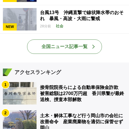
台風13号 沖縄直撃で線状降水帯のおそ
れ 暴風・高波・大雨に警戒
社会
28分前
NEW
全国ニュース記事一覧
アクセスランキング
1
接骨院院長らによる自動車保険金詐欺
被害総額は2700万円超 香川県警が最終
送検、捜査本部解散
2
土木・解体工事など行う岡山市の会社に
改善命令 産業廃棄物を適切に保管せず
岡山