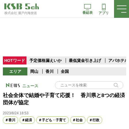
番組表
アプリ
株式会社 瀬戸内海放送
HOTワード
予定価格漏えいか
最低賃金引き上げ
アパホテル
エリア
岡山
香川
全国
ニュース
社会全体で結婚や子育て応援！ 香川県と8つの経済
団体が協定
2023/8/24 18:53
香川
経済
子ども・子育て
社会
行政