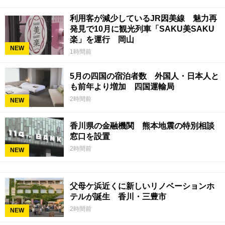
利用客が減少しているJR因美線 魅力再
発見で10月に観光列車「SAKU美SAKU
楽」を運行 岡山
NEW
1時間前
5月の四国の宿泊者数 外国人・日本人と
も前年より増加 四国運輸局
2時間前
NEW
香川県の金融機関 熊本地震の特別相談
窓口を設置
2時間前
NEW
父母ケ浜近くに新しいリノベーションホ
テルが誕生 香川・三豊市
2時間前
NEW