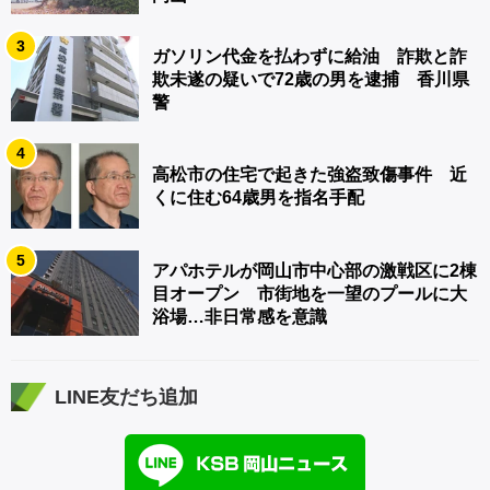
3
ガソリン代金を払わずに給油 詐欺と詐
欺未遂の疑いで72歳の男を逮捕 香川県
警
4
高松市の住宅で起きた強盗致傷事件 近
くに住む64歳男を指名手配
5
アパホテルが岡山市中心部の激戦区に2棟
目オープン 市街地を一望のプールに大
浴場…非日常感を意識
LINE友だち追加