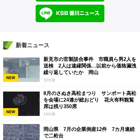
新着ニュース
新見市の官製談合事件 市職員ら男2人を
送検 2人は遠縁関係…以前から価格漏洩
繰り返していたか 岡山
NEW
10分前
8月のさぬき高松まつり サンポート高松
を会場に24連が総おどり 花火有料観覧
席は残り350席
NEW
14分前
岡山県 7月の企業倒産12件 7カ月連続
で二桁台