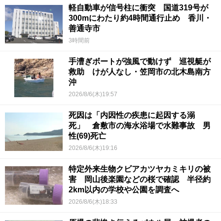
軽自動車が信号柱に衝突 国道319号が
300mにわたり約4時間通行止め 香川・
善通寺市
3時間前
手漕ぎボートが強風で動けず 巡視艇が
救助 けが人なし・笠岡市の北木島南方
沖
2026/8/6(木)19:57
死因は「内因性の疾患に起因する溺
死」 倉敷市の海水浴場で水難事故 男
性(69)死亡
2026/8/6(木)19:16
特定外来生物クビアカツヤカミキリの被
害 岡山後楽園などの桜で確認 半径約
2km以内の学校や公園を調査へ
2026/8/6(木)18:33