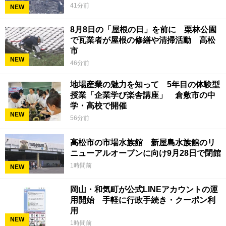
41分前
NEW
8月8日の「屋根の日」を前に 栗林公園
で瓦業者が屋根の修繕や清掃活動 高松
市
NEW
46分前
地場産業の魅力を知って 5年目の体験型
授業「企業学び楽舎講座」 倉敷市の中
学・高校で開催
NEW
56分前
高松市の市場水族館 新屋島水族館のリ
ニューアルオープンに向け9月28日で閉館
1時間前
NEW
岡山・和気町が公式LINEアカウントの運
用開始 手軽に行政手続き・クーポン利
用
NEW
1時間前