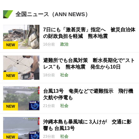
全国ニュース（ANN NEWS）
7日にも「激甚災害」指定へ 被災自治体
の財政負担を軽減 熊本地震
政治
16分前
NEW
避難所でも台風対策 断水長期化で“スト
レス”も 熊本地震 発生から10日
社会
18分前
NEW
台風13号 奄美などで避難指示 飛行機
欠航や停電も
社会
21分前
NEW
沖縄本島も暴風域に 3人けが 交通に影
響も 台風13号
社会
23分前
NEW