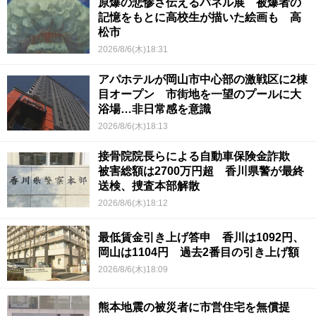
原爆の悲惨さ伝えるパネル展 被爆者の
記憶をもとに高校生が描いた絵画も 高
松市
2026/8/6(木)18:31
アパホテルが岡山市中心部の激戦区に2棟
目オープン 市街地を一望のプールに大
浴場…非日常感を意識
2026/8/6(木)18:13
接骨院院長らによる自動車保険金詐欺
被害総額は2700万円超 香川県警が最終
送検、捜査本部解散
2026/8/6(木)18:12
最低賃金引き上げ答申 香川は1092円、
岡山は1104円 過去2番目の引き上げ額
2026/8/6(木)18:09
熊本地震の被災者に市営住宅を無償提