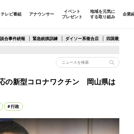
イベント
地域を元気に
テレビ番組
アナウンサー
企業
プレゼント
する取り組み
製談合事件続報
緊急銃猟訓練
ダイソー系複合店
四国最大スリ
対応の新型コロナワクチン 岡山県は
行政