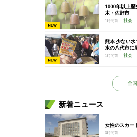
1000年以上
木・佐野市
社会
1時間前
NEW
熊本 少ない
水の八代市に
社会
1時間前
NEW
全
新着ニュース
女性のスカー
3時間前