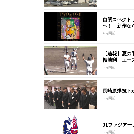
自閉スペクト
へ！ 新作な
4時間前
【速報】夏の
転勝利 エー
5時間前
長崎原爆投下
5時間前
J1ファジア
5時間前