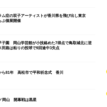
ラム症の双子アーティストが香川県を飛び出し東京
らぶ個展開催
甲子園 岡山学芸館が小技絡めた7得点で鳥取城北に逆
ス田路は粘りの投球で9回途中3失点
から81年 高松市で平和祈念式 香川
ーノ岡山 開幕戦は黒星