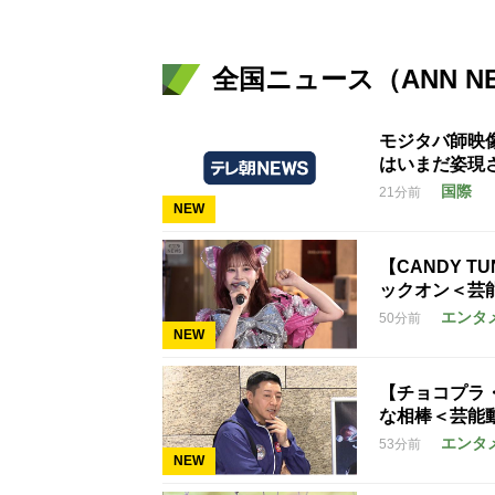
全国ニュース（ANN N
モジタバ師映
はいまだ姿現
国際
21分前
NEW
【CANDY T
ックオン＜芸
エンタ
50分前
NEW
【チョコプラ
な相棒＜芸能
エンタ
53分前
NEW