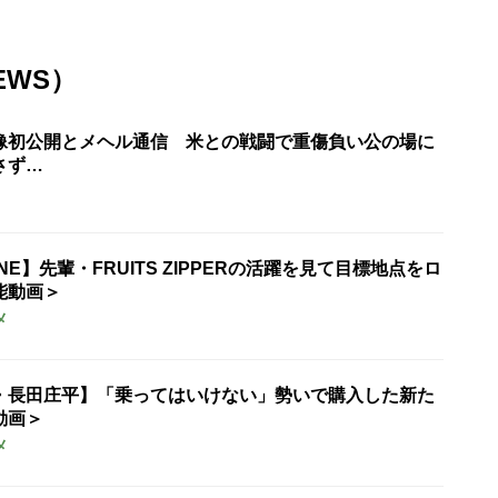
EWS）
像初公開とメヘル通信 米との戦闘で重傷負い公の場に
さず…
UNE】先輩・FRUITS ZIPPERの活躍を見て目標地点をロ
能動画＞
メ
・長田庄平】「乗ってはいけない」勢いで購入した新た
動画＞
メ