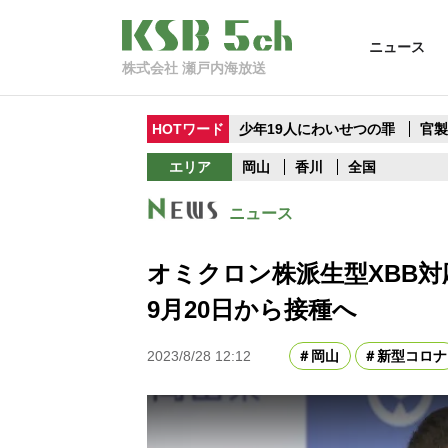
ニュース
株式会社 瀬戸内海放送
HOTワード
少年19人にわいせつの罪
官
エリア
岡山
香川
全国
ニュース
オミクロン株派生型XBB
9月20日から接種へ
2023/8/28 12:12
岡山
新型コロナ