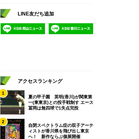
LINE友だち追加
アクセスランキング
1
夏の甲子園 英明(香川)が関東第
一(東東京)との投手戦制す エース
冨岡は無四球で1失点完投
2
自閉スペクトラム症の双子アーテ
ィストが香川県を飛び出し東京
へ！ 新作ならぶ個展開催