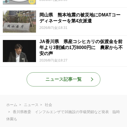
岡山県 熊本地震の被災地にDMATコー
ディネーターを第4次派遣
2026/8/7(金)18:31
JA香川県 県産コシヒカリの仮渡金を前
年より3割減の1万8000円に 農家から不
安の声
2026/8/7(金)18:27
ニュース記事一覧
ホーム
ニュース
社会
香川県教委 インフルエンザで16施設の学級閉鎖など発表 臨時
休園も