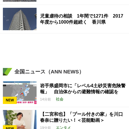
児童虐待の相談 1年間で1271件 2017
年度から1000件超続く 香川県
全国ニュース（ANN NEWS）
岩手県盛岡市に「レベル4土砂災害危険警
報」 自治体からの避難情報の確認を
社会
14分前
NEW
【二宮和也】「プール付きの家」を川口
春奈に贈りたい！＜芸能動画＞
エンタメ
19分前
NEW