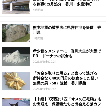
を停職6カ月処分 香川・多度津町
5時間前
熊本地震の被災者に県営住宅を提供 香
川県
5時間前
希少糖をメジャーに 香川大生が大阪で
PR ドーナツの試食も
2026/8/8(土)10:24
「お金を取りに帰る」と言って逃げる
所持金なく4010円分の飲食をした疑い
無職の男（58）逮捕 香川県警
2026/8/8(土)09:45
【中継】3万匹に1匹「オスの三毛猫」も
お出迎え！保護猫たちと出会える猫カフ