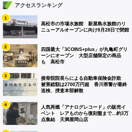
アクセスランキング
1
高松市の市場水族館 新屋島水族館のリ
ニューアルオープンに向け9月28日で閉館
2
四国最大「3COINS+plus」が丸亀町グリ
ーンにオープン 大型店舗限定の商品
も 高松市
3
接骨院院長らによる自動車保険金詐欺
被害総額は2700万円超 香川県警が最終
送検、捜査本部解散
4
人気再燃「アナログレコード」の販売イ
ベント レアものから復刻盤まで…約3万
点集結 天満屋岡山店