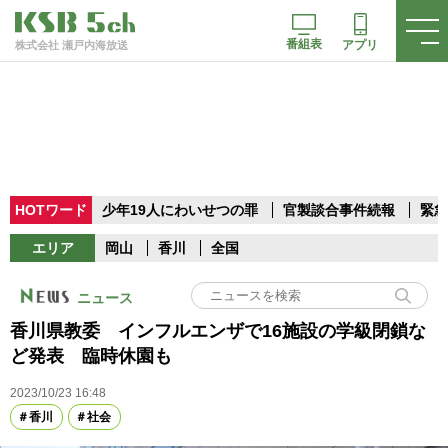
番組表
アプリ
株式会社 瀬戸内海放送
HOTワード
少年19人にわいせつの罪
官製談合事件続報
緊急
エリア
岡山
香川
全国
ニュース
香川県教委 インフルエンザで16施設の学級閉鎖な
ど発表 臨時休園も
2023/10/23 16:48
香川
社会