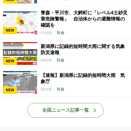
青森・平川市、大鰐町に「レベル4土砂災
害危険警報」 自治体からの避難情報の
確認を
NEW
社会
41分前
新潟県に記録的短時間大雨に関する気象
防災速報
社会
44分前
NEW
【速報】新潟県に記録的短時間大雨 気
象庁
社会
56分前
NEW
全国ニュース記事一覧