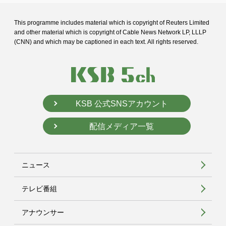
This programme includes material which is copyright of Reuters Limited
and
other material which is copyright of Cable News Network LP, LLLP
(CNN) and
which may be captioned in each text. All rights reserved.
KSB 公式SNSアカウント
配信メディア一覧
ニュース
テレビ番組
アナウンサー