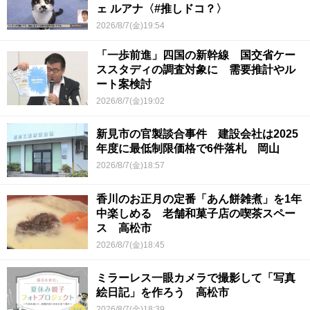
ェ ルアナ〈#推しドコ？〉
2026/8/7(金)19:54
「一歩前進」四国の新幹線 国交省ケー
ススタディの調査対象に 需要推計やル
ート案検討
2026/8/7(金)19:02
新見市の官製談合事件 建設会社は2025
年度に最低制限価格で6件落札 岡山
2026/8/7(金)18:57
香川のお正月の定番「あん餅雑煮」を1年
中楽しめる 老舗和菓子店の喫茶スペー
ス 高松市
2026/8/7(金)18:45
ミラーレス一眼カメラで撮影して「写真
絵日記」を作ろう 高松市
2026/8/7(金)18:39