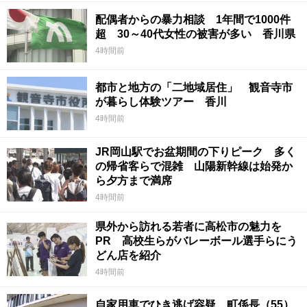
配偶者からの暴力相談 1年間で1000件
超 30～40代女性の被害が多い 香川県
4時間前
都市と地方の「二地域居住」 観音寺市
が暮らし体験ツアー 香川
4時間前
JR岡山駅でお盆期間の下りピーク 多く
の帰省客らで混雑 山陽新幹線は始発か
ら夕方まで満席
4時間前
県外から訪れる若者に高松市の魅力を
PR 高校生らがバレーボール選手らにう
どん店を紹介
4時間前
自家用車でひき逃げ容疑 町係長（55）