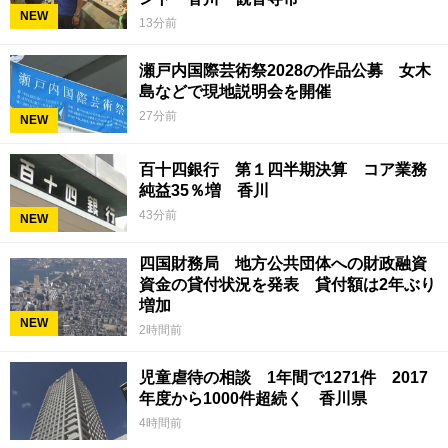
NEW
13分前
瀬戸内国際芸術祭2028の作品公募 女木
島などで現地説明会を開催
27分前
NEW
百十四銀行 第１四半期決算 コア業務
純益35％増 香川
43分前
NEW
四国財務局 地方公共団体への財政融資
資金の貸付状況を発表 貸付額は2年ぶり
増加
NEW
2時間前
児童虐待の相談 1年間で1271件 2017
年度から1000件超続く 香川県
4時間前