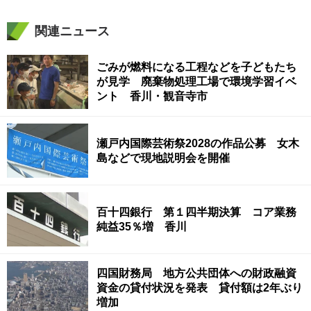
関連ニュース
ごみが燃料になる工程などを子どもたち
が見学 廃棄物処理工場で環境学習イベ
ント 香川・観音寺市
瀬戸内国際芸術祭2028の作品公募 女木
島などで現地説明会を開催
百十四銀行 第１四半期決算 コア業務
純益35％増 香川
四国財務局 地方公共団体への財政融資
資金の貸付状況を発表 貸付額は2年ぶり
増加