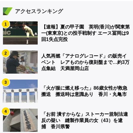
アクセスランキング
1
【速報】夏の甲子園 英明(香川)が関東第
一(東東京)との投手戦制す エース冨岡は9
回1失点完投
2
人気再燃「アナログレコード」の販売イ
ベント レアものから復刻盤まで…約3万
点集結 天満屋岡山店
3
「火が服に燃え移った」86歳女性が救急
搬送 搬送時は意識あり 香川・丸亀市
4
「お前 潰すからな」ストーカー規制法違
反の疑い 縫製作業員の女（43）を逮
捕 香川県警