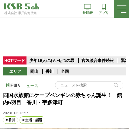
番組表
アプリ
株式会社 瀬戸内海放送
HOTワード
少年19人にわいせつの罪
官製談合事件続報
緊急
エリア
岡山
香川
全国
ニュース
四国水族館にケープペンギンの赤ちゃん誕生！ 館
内5羽目 香川・宇多津町
2023/11/6 13:57
香川
生活・話題