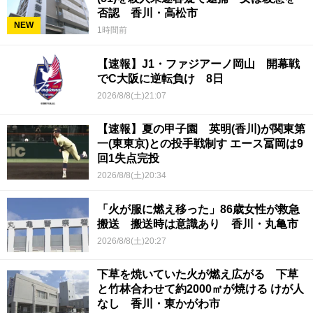
否認 香川・高松市
NEW
1時間前
【速報】J1・ファジアーノ岡山 開幕戦
でC大阪に逆転負け 8日
2026/8/8(土)21:07
【速報】夏の甲子園 英明(香川)が関東第
一(東東京)との投手戦制す エース冨岡は9
回1失点完投
2026/8/8(土)20:34
「火が服に燃え移った」86歳女性が救急
搬送 搬送時は意識あり 香川・丸亀市
2026/8/8(土)20:27
下草を焼いていた火が燃え広がる 下草
と竹林合わせて約2000㎡が焼ける けが人
なし 香川・東かがわ市