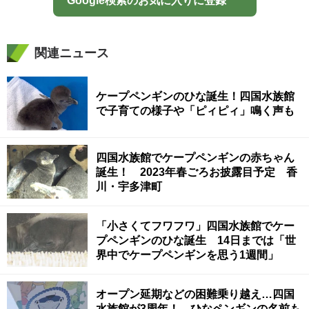
Google検索のお気に入りに登録
関連ニュース
ケープペンギンのひな誕生！四国水族館
で子育ての様子や「ピィピィ」鳴く声も
四国水族館でケープペンギンの赤ちゃん
誕生！ 2023年春ごろお披露目予定 香
川・宇多津町
「小さくてフワフワ」四国水族館でケー
プペンギンのひな誕生 14日までは「世
界中でケープペンギンを思う1週間」
オープン延期などの困難乗り越え…四国
水族館が3周年！ ひなペンギンの名前も