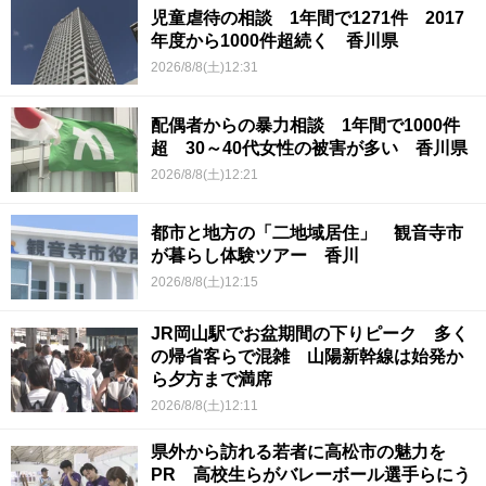
児童虐待の相談 1年間で1271件 2017
年度から1000件超続く 香川県
2026/8/8(土)12:31
配偶者からの暴力相談 1年間で1000件
超 30～40代女性の被害が多い 香川県
2026/8/8(土)12:21
都市と地方の「二地域居住」 観音寺市
が暮らし体験ツアー 香川
2026/8/8(土)12:15
JR岡山駅でお盆期間の下りピーク 多く
の帰省客らで混雑 山陽新幹線は始発か
ら夕方まで満席
2026/8/8(土)12:11
県外から訪れる若者に高松市の魅力を
PR 高校生らがバレーボール選手らにう