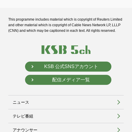
This programme includes material which is copyright of Reuters Limited
and
other material which is copyright of Cable News Network LP, LLLP
(CNN) and
which may be captioned in each text. All rights reserved.
KSB 公式SNSアカウント
配信メディア一覧
ニュース
テレビ番組
アナウンサー