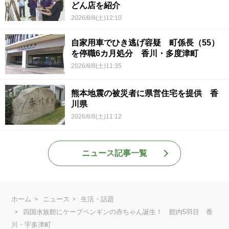
どん店を紹介
2026/8/8(土)12:10
自家用車でひき逃げ容疑 町係長（55）
を停職6カ月処分 香川・多度津町
2026/8/8(土)11:35
熊本地震の被災者に県営住宅を提供 香
川県
2026/8/8(土)11:12
ニュース記事一覧
ホーム
ニュース
生活・話題
四国水族館にケープペンギンの赤ちゃん誕生！ 館内5羽目 香
川・宇多津町