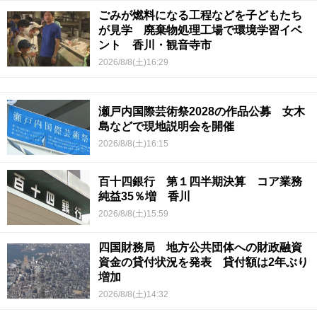
ごみが燃料になる工程などを子どもたち
が見学 廃棄物処理工場で環境学習イベ
ント 香川・観音寺市
2026/8/8(土)16:29
瀬戸内国際芸術祭2028の作品公募 女木
島などで現地説明会を開催
2026/8/8(土)16:15
百十四銀行 第１四半期決算 コア業務
純益35％増 香川
2026/8/8(土)15:59
四国財務局 地方公共団体への財政融資
資金の貸付状況を発表 貸付額は2年ぶり
増加
2026/8/8(土)14:32