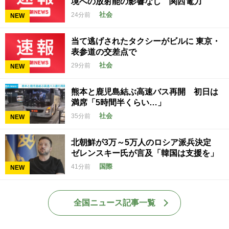
境への放射能の影響なし 関西電力
社会
24分前
NEW
当て逃げされたタクシーがビルに 東京・
表参道の交差点で
社会
29分前
NEW
熊本と鹿児島結ぶ高速バス再開 初日は
満席「5時間半くらい…」
社会
35分前
NEW
北朝鮮が3万～5万人のロシア派兵決定
ゼレンスキー氏が言及「韓国は支援を」
国際
41分前
NEW
全国ニュース記事一覧