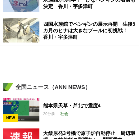
決定 香川・宇多津町
四国水族館でペンギンの展示再開 生後5
カ月のヒナは大きなプールに初挑戦！
香川・宇多津町
全国ニュース（ANN NEWS）
熊本県天草・芦北で震度4
社会
20分前
NEW
大飯原発3号機で原子炉自動停止 周辺環