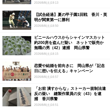
2026/8/8(土)19:13
【試合経過】夏の甲子園1回戦 香川・英
明が関東第一に勝利
2026/8/8(土)18:50
ビニールハウスからシャインマスカット
約200房を盗んだ疑い ネットで販売か
無職の男（42）逮捕 岡山県警
2026/8/8(土)18:15
恋愛や結婚を前向きに 岡山県が「記念
日に想いを伝える」キャンペーン
2026/8/8(土)16:57
「お前 潰すからな」ストーカー規制法違
反の疑い 縫製作業員の女（43）を逮
捕 香川県警
2026/8/8(土)16:51