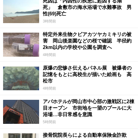
死因は「内因性の疾患に起因する溺
死」 倉敷市の海水浴場で水難事故 男
性(69)死亡
3時間前
特定外来生物クビアカツヤカミキリの被
害 岡山後楽園などの桜で確認 半径約
2km以内の学校や公園を調査へ
4時間前
原爆の悲惨さ伝えるパネル展 被爆者の
記憶をもとに高校生が描いた絵画も 高
松市
4時間前
アパホテルが岡山市中心部の激戦区に2棟
目オープン 市街地を一望のプールに大
浴場…非日常感を意識
5時間前
接骨院院長らによる自動車保険金詐欺