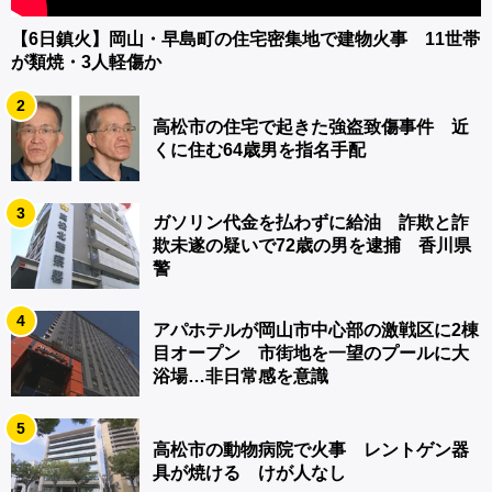
【6日鎮火】岡山・早島町の住宅密集地で建物火事 11世帯
が類焼・3人軽傷か
2
高松市の住宅で起きた強盗致傷事件 近
くに住む64歳男を指名手配
3
ガソリン代金を払わずに給油 詐欺と詐
欺未遂の疑いで72歳の男を逮捕 香川県
警
4
アパホテルが岡山市中心部の激戦区に2棟
目オープン 市街地を一望のプールに大
浴場…非日常感を意識
5
高松市の動物病院で火事 レントゲン器
具が焼ける けが人なし