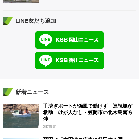
LINE友だち追加
新着ニュース
手漕ぎボートが強風で動けず 巡視艇が
救助 けが人なし・笠岡市の北木島南方
沖
3時間前