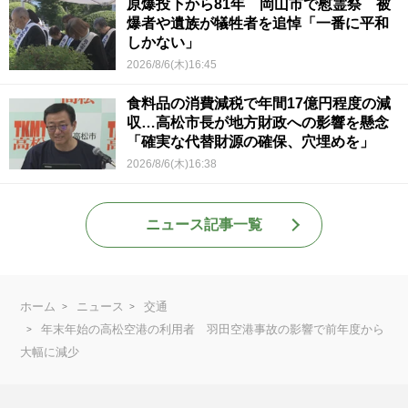
原爆投下から81年 岡山市で慰霊祭 被
爆者や遺族が犠牲者を追悼「一番に平和
しかない」
2026/8/6(木)16:45
食料品の消費減税で年間17億円程度の減
収…高松市長が地方財政への影響を懸念
「確実な代替財源の確保、穴埋めを」
2026/8/6(木)16:38
ニュース記事一覧
ホーム
ニュース
交通
年末年始の高松空港の利用者 羽田空港事故の影響で前年度から
大幅に減少