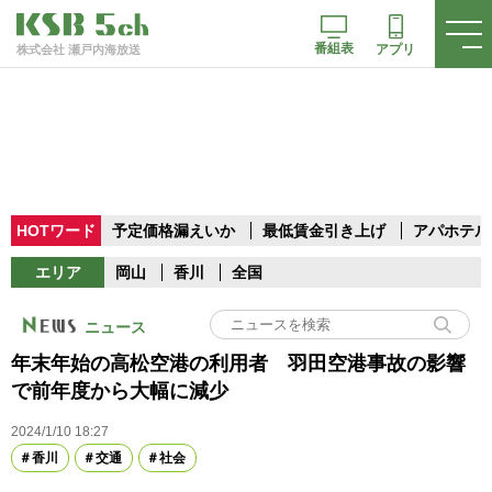
番組表
アプリ
株式会社 瀬戸内海放送
HOTワード
予定価格漏えいか
最低賃金引き上げ
アパホテル
エリア
岡山
香川
全国
ニュース
年末年始の高松空港の利用者 羽田空港事故の影響
で前年度から大幅に減少
2024/1/10 18:27
香川
交通
社会