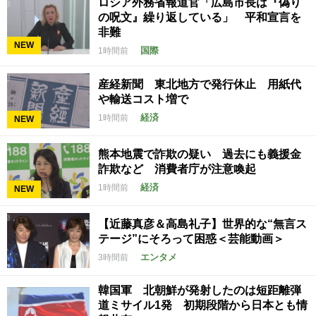
ロシア外務省報道官「広島市長は『偽り
の呪文』繰り返している」 平和宣言を
非難
NEW
国際
1時間前
産経新聞 東北地方で発行休止 用紙代
や輸送コスト増で
経済
1時間前
NEW
熊本地震で詐欺の疑い 過去にも義援金
詐欺など 消費者庁が注意喚起
経済
1時間前
NEW
【近藤真彦＆高島礼子】世界的な“無言ス
テージ”にそろって困惑＜芸能動画＞
エンタメ
3時間前
韓国軍 北朝鮮が発射したのは短距離弾
道ミサイル1発 初期段階から日本とも情