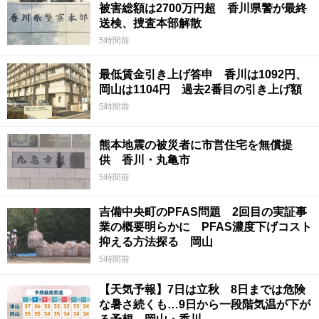
被害総額は2700万円超 香川県警が最終
送検、捜査本部解散
5時間前
最低賃金引き上げ答申 香川は1092円、
岡山は1104円 過去2番目の引き上げ額
5時間前
熊本地震の被災者に市営住宅を無償提
供 香川・丸亀市
5時間前
吉備中央町のPFAS問題 2回目の実証事
業の概要明らかに PFAS濃度下げコスト
抑える方法探る 岡山
5時間前
【天気予報】7日は立秋 8日までは危険
な暑さ続くも…9日から一段階気温が下が