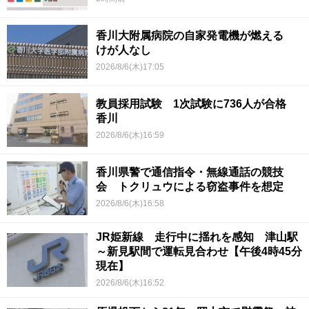
香川大附属病院の自家発電機が燃える
けが人なし
2026/8/6(木)17:05
教員採用試験 1次試験に736人が合格
香川
2026/8/6(木)16:59
香川県警で通信指令・無線通話の競技
会 トクリュウによる窃盗事件を想定
2026/8/6(木)16:58
JR姫新線 走行中に揺れを感知 津山駅
～新見駅間で運転見合わせ【午後4時45分
現在】
2026/8/6(木)16:52