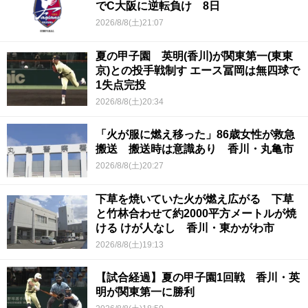
でC大阪に逆転負け 8日
2026/8/8(土)21:07
夏の甲子園 英明(香川)が関東第一(東東
京)との投手戦制す エース冨岡は無四球で
1失点完投
2026/8/8(土)20:34
「火が服に燃え移った」86歳女性が救急
搬送 搬送時は意識あり 香川・丸亀市
2026/8/8(土)20:27
下草を焼いていた火が燃え広がる 下草
と竹林合わせて約2000平方メートルが焼
ける けが人なし 香川・東かがわ市
2026/8/8(土)19:13
【試合経過】夏の甲子園1回戦 香川・英
明が関東第一に勝利