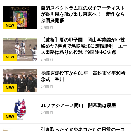
自閉スペクトラム症の双子アーティスト
が香川県を飛び出し東京へ！ 新作なら
ぶ個展開催
NEW
1時間前
【速報】夏の甲子園 岡山学芸館が小技
絡めた7得点で鳥取城北に逆転勝利 エー
ス田路は粘りの投球で9回途中3失点
NEW
2時間前
長崎原爆投下から81年 高松市で平和祈
念式 香川
2時間前
NEW
J1ファジアーノ岡山 開幕戦は黒星
2時間前
NEW
引き取ったイヌやネコたちの日常の一コ