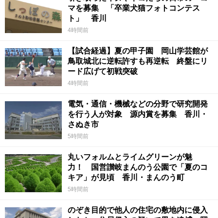
マを募集 「卒業犬猫フォトコンテス
ト」 香川
4時間前
【試合経過】夏の甲子園 岡山学芸館が
鳥取城北に逆転許すも再逆転 終盤にリ
ード広げて初戦突破
4時間前
電気・通信・機械などの分野で研究開発
を行う人が対象 源内賞を募集 香川・
さぬき市
5時間前
丸いフォルムとライムグリーンが魅
力！ 国営讃岐まんのう公園で「夏のコ
キア」が見頃 香川・まんのう町
5時間前
のぞき目的で他人の住宅の敷地内に侵入