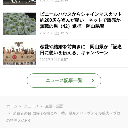
2026/8/8(土)18:50
ビニールハウスからシャインマスカット
約200房を盗んだ疑い ネットで販売か
無職の男（42）逮捕 岡山県警
2026/8/8(土)18:15
恋愛や結婚を前向きに 岡山県が「記念
日に想いを伝える」キャンペーン
2026/8/8(土)16:57
ニュース記事一覧
ホーム
ニュース
生活・話題
消費者の目に触れる機会を 香川県産オリーブオイル拡大へプロ
の料理人にPR