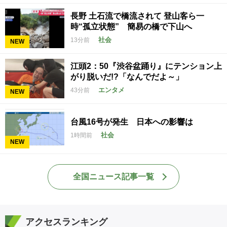
長野 土石流で橋流されて 登山客ら一
時“孤立状態” 簡易の橋で下山へ
社会
13分前
NEW
江頭2：50『渋谷盆踊り』にテンション上
がり脱いだ!?「なんでだよ～」
エンタメ
43分前
NEW
台風16号が発生 日本への影響は
社会
1時間前
NEW
全国ニュース記事一覧
アクセスランキング