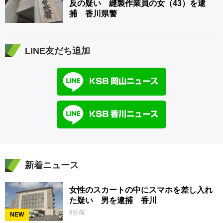
反の疑い 縫製作業員の女（43）を逮
捕 香川県警
LINE友だち追加
新着ニュース
女性のスカートの中にスマホを差し入れ
た疑い 男を逮捕 香川
8分前
NEW