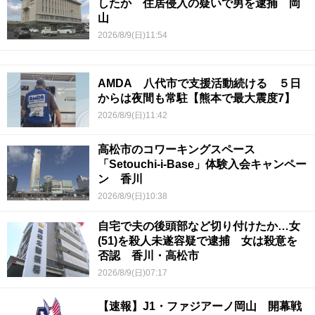
したか 住居侵入の疑いで男を逮捕 岡
山
2026/8/9(日)11:54
AMDA 八代市で支援活動続ける ５日
からは夜間も常駐【熊本で最大震度7】
2026/8/9(日)11:42
高松市のコワーキングスペース
「Setouchi-i-Base」体験入会キャンペー
ン 香川
2026/8/9(日)10:38
自宅で夫の後頭部など切り付けたか…女
(51)を殺人未遂容疑で逮捕 女は殺意を
否認 香川・高松市
2026/8/9(日)07:17
【速報】J1・ファジアーノ岡山 開幕戦