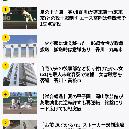
1
夏の甲子園 英明(香川)が関東第一(東東
京)との投手戦制す エース冨岡は無四球で
1失点完投
2
「火が服に燃え移った」86歳女性が救急
搬送 搬送時は意識あり 香川・丸亀市
3
自宅で夫の後頭部など切り付けたか…女
(51)を殺人未遂容疑で逮捕 女は殺意を
否認 香川・高松市
4
【試合経過】夏の甲子園 岡山学芸館が
鳥取城北に逆転許すも再逆転 終盤にリ
ード広げて初戦突破
5
「お前 潰すからな」ストーカー規制法違