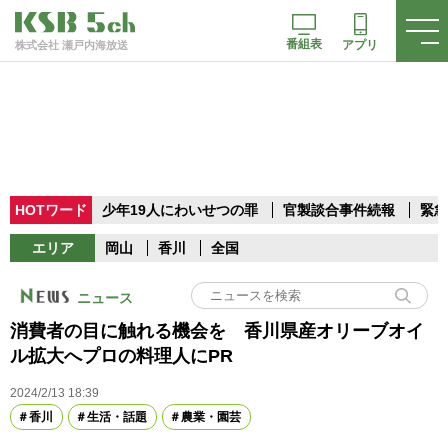
番組表
アプリ
株式会社 瀬戸内海放送
HOTワード
少年19人にわいせつの罪
官製談合事件続報
緊急
エリア
岡山
香川
全国
ニュース
消費者の目に触れる機会を 香川県産オリーブオイ
ル拡大へプロの料理人にPR
2024/2/13 18:39
香川
生活・話題
農業・園芸