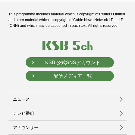
This programme includes material which is copyright of Reuters Limited
and
other material which is copyright of Cable News Network LP, LLLP
(CNN) and
which may be captioned in each text. All rights reserved.
KSB 公式SNSアカウント
配信メディア一覧
ニュース
テレビ番組
アナウンサー