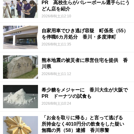
PR 高校生らがバレーボール選手らにう
どん店を紹介
2026/8/8(土)12:10
自家用車でひき逃げ容疑 町係長（55）
を停職6カ月処分 香川・多度津町
2026/8/8(土)11:35
熊本地震の被災者に県営住宅を提供 香
川県
2026/8/8(土)11:12
希少糖をメジャーに 香川大生が大阪で
PR ドーナツの試食も
2026/8/8(土)10:24
「お金を取りに帰る」と言って逃げる
所持金なく4010円分の飲食をした疑い
無職の男（58）逮捕 香川県警