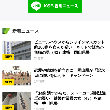
新着ニュース
ビニールハウスからシャインマスカット
約200房を盗んだ疑い ネットで販売か
無職の男（42）逮捕 岡山県警
NEW
23分前
恋愛や結婚を前向きに 岡山県が「記念
日に想いを伝える」キャンペーン
1時間前
NEW
「お前 潰すからな」ストーカー規制法違
反の疑い 縫製作業員の女（43）を逮
捕 香川県警
NEW
1時間前