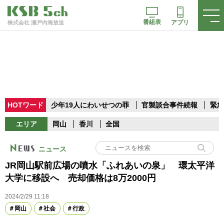
番組表
アプリ
株式会社 瀬戸内海放送
HOTワード
少年19人にわいせつの罪
官製談合事件続報
緊急
エリア
岡山
香川
全国
ニュース
JR岡山駅前広場の噴水「ふれあいの泉」 環太平洋
大学に移設へ 売却価格は8万2000円
2024/2/29 11:18
岡山
社会
行政