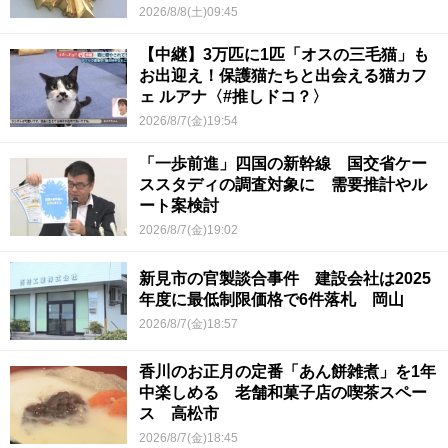
2026/8/8(土)09:45
【中継】3万匹に1匹「オスの三毛猫」も
お出迎え！保護猫たちと出会える猫カフ
ェ ルアナ〈#推しドコ？〉
2026/8/7(金)19:54
「一歩前進」四国の新幹線 国交省ケー
ススタディの調査対象に 需要推計やル
ート案検討
2026/8/7(金)19:02
新見市の官製談合事件 建設会社は2025
年度に最低制限価格で6件落札 岡山
2026/8/7(金)18:57
香川のお正月の定番「あん餅雑煮」を1年
中楽しめる 老舗和菓子店の喫茶スペー
ス 高松市
2026/8/7(金)18:45