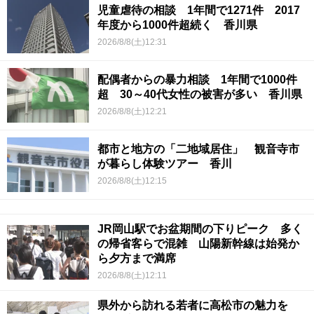
児童虐待の相談 1年間で1271件 2017
年度から1000件超続く 香川県
2026/8/8(土)12:31
配偶者からの暴力相談 1年間で1000件
超 30～40代女性の被害が多い 香川県
2026/8/8(土)12:21
都市と地方の「二地域居住」 観音寺市
が暮らし体験ツアー 香川
2026/8/8(土)12:15
JR岡山駅でお盆期間の下りピーク 多く
の帰省客らで混雑 山陽新幹線は始発か
ら夕方まで満席
2026/8/8(土)12:11
県外から訪れる若者に高松市の魅力を