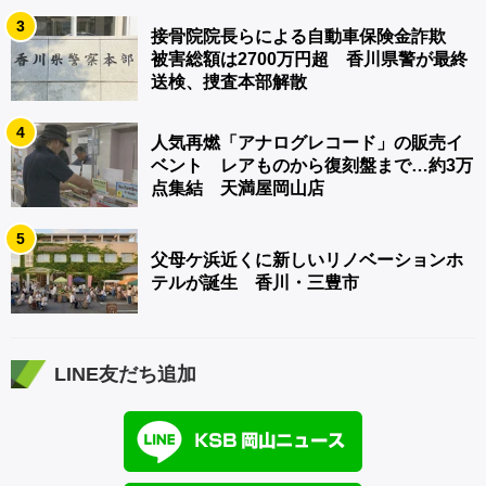
3
接骨院院長らによる自動車保険金詐欺
被害総額は2700万円超 香川県警が最終
送検、捜査本部解散
4
人気再燃「アナログレコード」の販売イ
ベント レアものから復刻盤まで…約3万
点集結 天満屋岡山店
5
父母ケ浜近くに新しいリノベーションホ
テルが誕生 香川・三豊市
LINE友だち追加