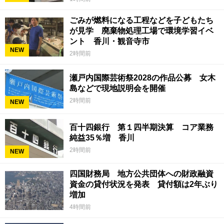
ごみが燃料になる工程などを子どもたち
が見学 廃棄物処理工場で環境学習イベ
ント 香川・観音寺市
NEW
2時間前
瀬戸内国際芸術祭2028の作品公募 女木
島などで現地説明会を開催
2時間前
NEW
百十四銀行 第１四半期決算 コア業務
純益35％増 香川
2時間前
NEW
四国財務局 地方公共団体への財政融資
資金の貸付状況を発表 貸付額は2年ぶり
増加
4時間前