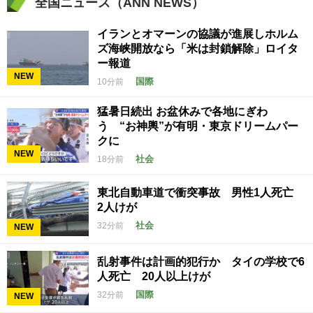
全国ニュース（ANN NEWS）
イランとオマーンの協議が進展しホルム
ズ海峡開放なら「米は封鎖解除」ロイタ
ー報道
NEW
国際
10分前
猛暑日続出 お盆休みで各地にぎわ
う “お神輿”が有明・東京ドリームパー
クに
NEW
社会
18分前
東北自動車道で衝突事故 男性1人死亡
2人けが
社会
32分前
NEW
乱射事件は計画的犯行か タイの学校で6
人死亡 20人以上けが
国際
32分前
NEW