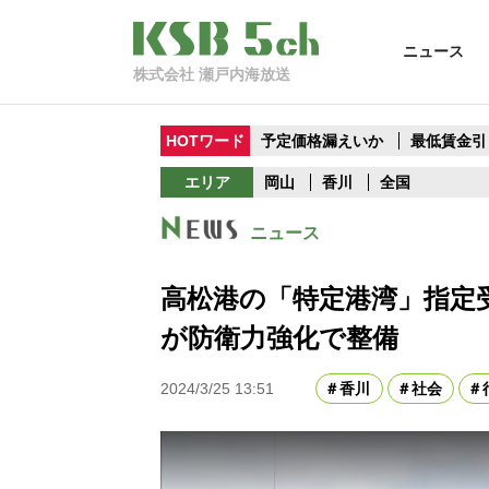
ニュース
株式会社 瀬戸内海放送
HOTワード
予定価格漏えいか
最低賃金引
エリア
岡山
香川
全国
ニュース
高松港の「特定港湾」指定
が防衛力強化で整備
2024/3/25 13:51
香川
社会