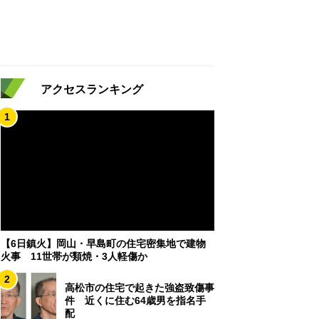
アクセスランキング
1
【6日鎮火】岡山・早島町の住宅密集地で建物
火事 11世帯が類焼・3人軽傷か
2
高松市の住宅で起きた強盗致傷事
件 近くに住む64歳男を指名手
配