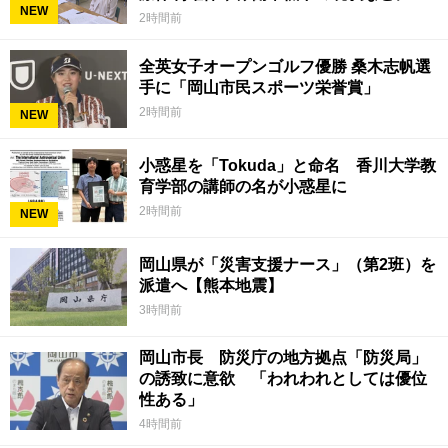
NEW
見 岡山
2時間前
全英女子オープンゴルフ優勝 桑木志帆選
手に「岡山市民スポーツ栄誉賞」
2時間前
NEW
小惑星を「Tokuda」と命名 香川大学教
育学部の講師の名が小惑星に
2時間前
NEW
岡山県が「災害支援ナース」（第2班）を
派遣へ【熊本地震】
3時間前
岡山市長 防災庁の地方拠点「防災局」
の誘致に意欲 「われわれとしては優位
性ある」
4時間前