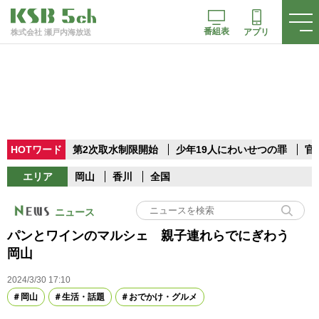
番組表
アプリ
株式会社 瀬戸内海放送
HOTワード
第2次取水制限開始
少年19人にわいせつの罪
官
エリア
岡山
香川
全国
ニュース
パンとワインのマルシェ 親子連れらでにぎわう
岡山
2024/3/30 17:10
岡山
生活・話題
おでかけ・グルメ