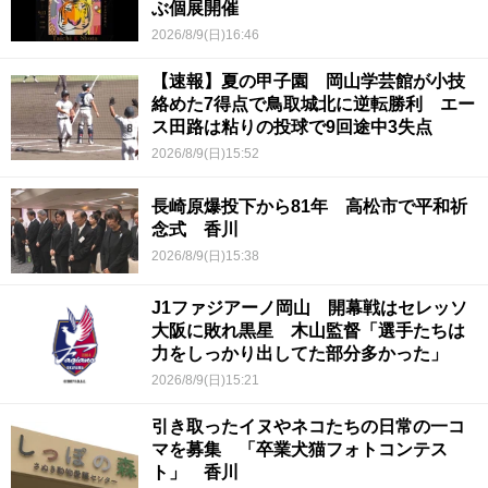
ぶ個展開催
2026/8/9(日)16:46
【速報】夏の甲子園 岡山学芸館が小技
絡めた7得点で鳥取城北に逆転勝利 エー
ス田路は粘りの投球で9回途中3失点
2026/8/9(日)15:52
長崎原爆投下から81年 高松市で平和祈
念式 香川
2026/8/9(日)15:38
J1ファジアーノ岡山 開幕戦はセレッソ
大阪に敗れ黒星 木山監督「選手たちは
力をしっかり出してた部分多かった」
2026/8/9(日)15:21
引き取ったイヌやネコたちの日常の一コ
マを募集 「卒業犬猫フォトコンテス
ト」 香川