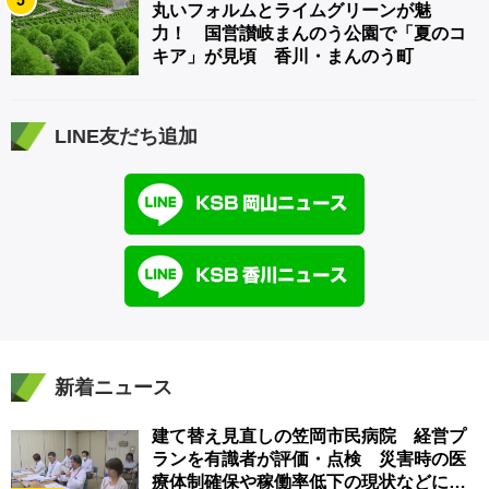
5
丸いフォルムとライムグリーンが魅
力！ 国営讃岐まんのう公園で「夏のコ
キア」が見頃 香川・まんのう町
LINE友だち追加
新着ニュース
建て替え見直しの笠岡市民病院 経営プ
ランを有識者が評価・点検 災害時の医
療体制確保や稼働率低下の現状などに意