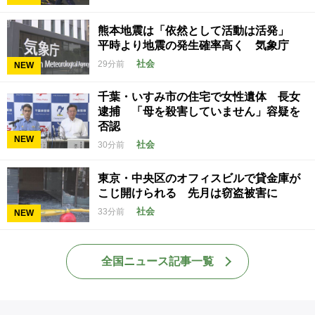
熊本地震は「依然として活動は活発」
平時より地震の発生確率高く 気象庁
社会
29分前
NEW
千葉・いすみ市の住宅で女性遺体 長女
逮捕 「母を殺害していません」容疑を
否認
NEW
社会
30分前
東京・中央区のオフィスビルで貸金庫が
こじ開けられる 先月は窃盗被害に
社会
33分前
NEW
全国ニュース記事一覧