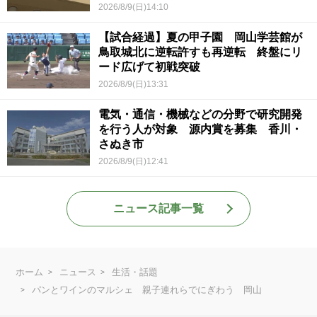
2026/8/9(日)14:10
【試合経過】夏の甲子園 岡山学芸館が
鳥取城北に逆転許すも再逆転 終盤にリ
ード広げて初戦突破
2026/8/9(日)13:31
電気・通信・機械などの分野で研究開発
を行う人が対象 源内賞を募集 香川・
さぬき市
2026/8/9(日)12:41
ニュース記事一覧
ホーム
ニュース
生活・話題
パンとワインのマルシェ 親子連れらでにぎわう 岡山