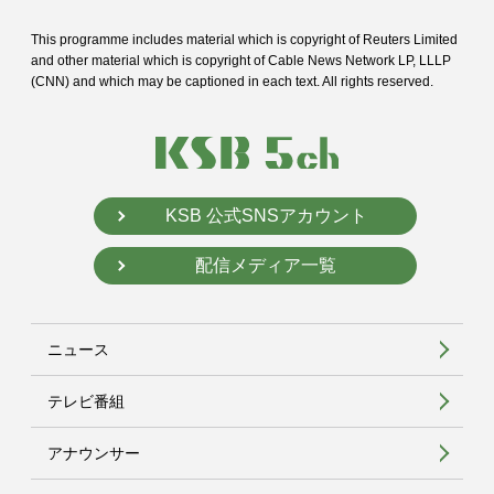
This programme includes material which is copyright of Reuters Limited
and
other material which is copyright of Cable News Network LP, LLLP
(CNN) and
which may be captioned in each text. All rights reserved.
KSB 公式SNSアカウント
配信メディア一覧
ニュース
テレビ番組
アナウンサー