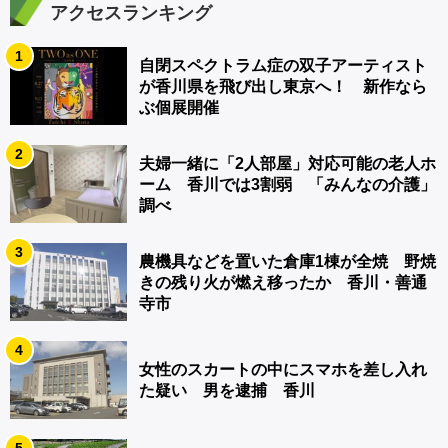
アクセスランキング
1
自閉スペクトラム症の双子アーティスト
が香川県を飛び出し東京へ！ 新作なら
ぶ個展開催
2
夫婦一緒に「2人部屋」対応可能の老人ホ
ーム 香川では3割弱 「みんなの介護」
調べ
3
農機具などを置いた倉庫1棟が全焼 野焼
きの残り火が燃え移ったか 香川・善通
寺市
4
女性のスカートの中にスマホを差し入れ
た疑い 男を逮捕 香川