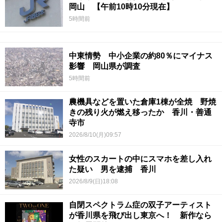
岡山 【午前10時10分現在】
5時間前
中東情勢 中小企業の約80％にマイナス
影響 岡山県が調査
5時間前
農機具などを置いた倉庫1棟が全焼 野焼
きの残り火が燃え移ったか 香川・善通
寺市
2026/8/10(月)09:57
女性のスカートの中にスマホを差し入れ
た疑い 男を逮捕 香川
2026/8/9(日)18:08
自閉スペクトラム症の双子アーティスト
が香川県を飛び出し東京へ！ 新作なら