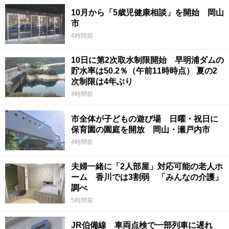
10月から「5歳児健康相談」を開始 岡山
市
4時間前
10日に第2次取水制限開始 早明浦ダムの
貯水率は50.2％（午前11時時点） 夏の2
次制限は4年ぶり
4時間前
市全体が子どもの遊び場 日曜・祝日に
保育園の園庭を開放 岡山・瀬戸内市
4時間前
夫婦一緒に「2人部屋」対応可能の老人ホ
ーム 香川では3割弱 「みんなの介護」
調べ
5時間前
JR伯備線 車両点検で一部列車に遅れ