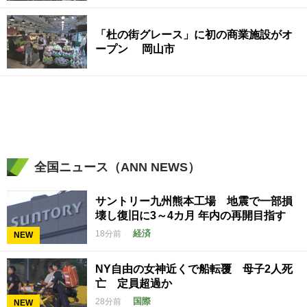
「杜の街グレース」に初の商業施設がオ
ープン 岡山市
全国ニュース（ANN NEWS）
サントリー九州熊本工場 地震で一部損
壊し復旧に3～4カ月 年内の再開目指す
経済
18分前
NEW
NY自由の女神近くで船転覆 母子2人死
亡 定員超過か
国際
28分前
NEW