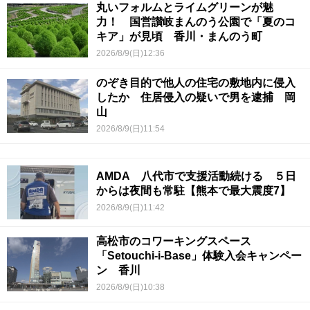
丸いフォルムとライムグリーンが魅
力！ 国営讃岐まんのう公園で「夏のコ
キア」が見頃 香川・まんのう町
2026/8/9(日)12:36
のぞき目的で他人の住宅の敷地内に侵入
したか 住居侵入の疑いで男を逮捕 岡
山
2026/8/9(日)11:54
AMDA 八代市で支援活動続ける ５日
からは夜間も常駐【熊本で最大震度7】
2026/8/9(日)11:42
高松市のコワーキングスペース
「Setouchi-i-Base」体験入会キャンペー
ン 香川
2026/8/9(日)10:38