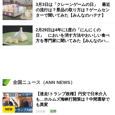
3月3日は「クレーンゲームの日」 最近
の流行は？景品の取り方は？ゲームセン
ターで聞いてみた【みんなのハテナ】
2月29日は4年に1度の「にんにくの
日」 においを消す方法やおいしい食べ
方を専門家に聞いてみた【みんなのハテ
ナ】
全国ニュース（ANN NEWS）
【迷走!トランプ政権】円安で日米介入
も…ホルムズ海峡打開策は？中間選挙で
も異変
NEW
国際
18分前