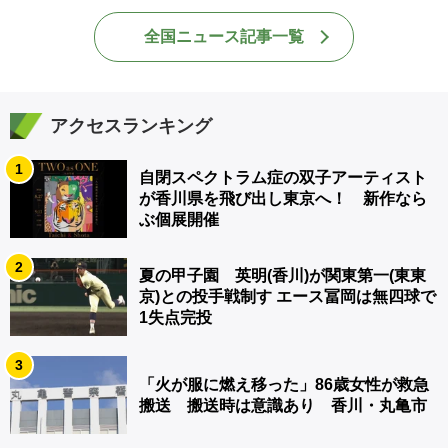
全国ニュース記事一覧
アクセスランキング
1
自閉スペクトラム症の双子アーティスト
が香川県を飛び出し東京へ！ 新作なら
ぶ個展開催
2
夏の甲子園 英明(香川)が関東第一(東東
京)との投手戦制す エース冨岡は無四球で
1失点完投
3
「火が服に燃え移った」86歳女性が救急
搬送 搬送時は意識あり 香川・丸亀市