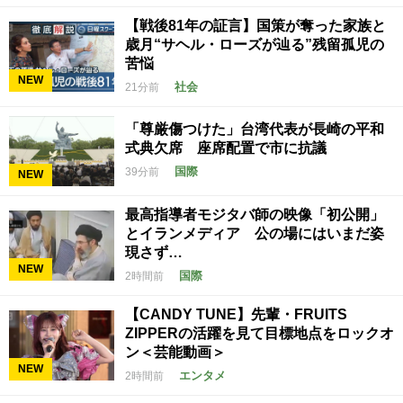
【戦後81年の証言】国策が奪った家族と
歳月“サヘル・ローズが辿る”残留孤児の
苦悩
NEW
社会
21分前
「尊厳傷つけた」台湾代表が長崎の平和
式典欠席 座席配置で市に抗議
国際
39分前
NEW
最高指導者モジタバ師の映像「初公開」
とイランメディア 公の場にはいまだ姿
現さず…
NEW
国際
2時間前
【CANDY TUNE】先輩・FRUITS
ZIPPERの活躍を見て目標地点をロックオ
ン＜芸能動画＞
NEW
エンタメ
2時間前