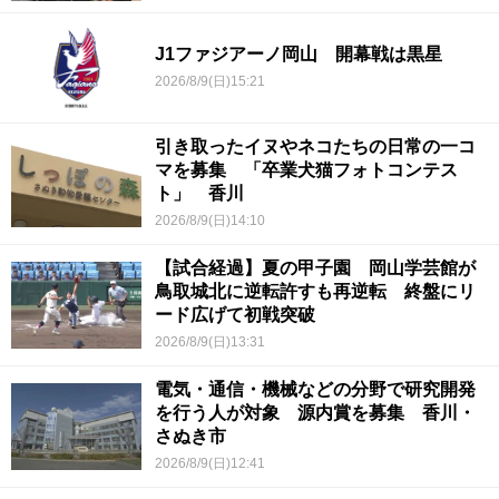
J1ファジアーノ岡山 開幕戦は黒星
2026/8/9(日)15:21
引き取ったイヌやネコたちの日常の一コ
マを募集 「卒業犬猫フォトコンテス
ト」 香川
2026/8/9(日)14:10
【試合経過】夏の甲子園 岡山学芸館が
鳥取城北に逆転許すも再逆転 終盤にリ
ード広げて初戦突破
2026/8/9(日)13:31
電気・通信・機械などの分野で研究開発
を行う人が対象 源内賞を募集 香川・
さぬき市
2026/8/9(日)12:41