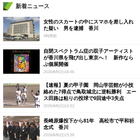
新着ニュース
女性のスカートの中にスマホを差し入れ
た疑い 男を逮捕 香川
4時間前
自閉スペクトラム症の双子アーティスト
が香川県を飛び出し東京へ！ 新作なら
ぶ個展開催
2026/8/9(日)16:46
【速報】夏の甲子園 岡山学芸館が小技
絡めた7得点で鳥取城北に逆転勝利 エー
ス田路は粘りの投球で9回途中3失点
2026/8/9(日)15:52
長崎原爆投下から81年 高松市で平和祈
念式 香川
2026/8/9(日)15:38