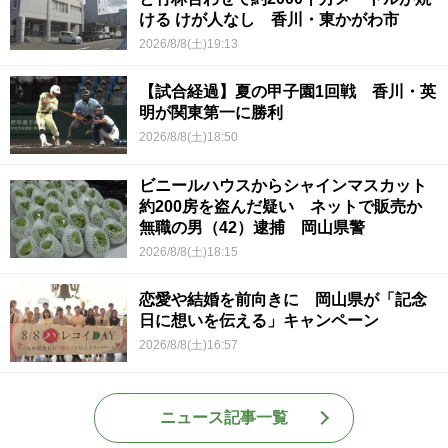
ける けが人なし 香川・東かがわ市
2026/8/8(土)19:13
【試合経過】夏の甲子園1回戦 香川・英
明が関東第一に勝利
2026/8/8(土)18:50
ビニールハウスからシャインマスカット
約200房を盗んだ疑い ネットで販売か
無職の男（42）逮捕 岡山県警
2026/8/8(土)18:15
恋愛や結婚を前向きに 岡山県が「記念
日に想いを伝える」キャンペーン
2026/8/8(土)16:57
ニュース記事一覧