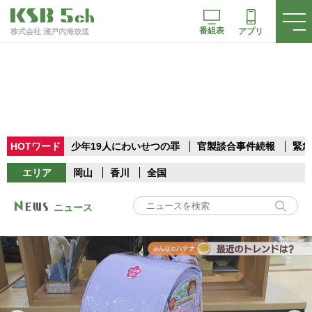
番組表
アプリ
株式会社 瀬戸内海放送
HOTワード
少年19人にわいせつの罪
官製談合事件続報
緊急
エリア
岡山
香川
全国
ニュース