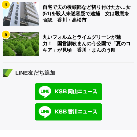
4
自宅で夫の後頭部など切り付けたか…女
(51)を殺人未遂容疑で逮捕 女は殺意を
否認 香川・高松市
5
丸いフォルムとライムグリーンが魅
力！ 国営讃岐まんのう公園で「夏のコ
キア」が見頃 香川・まんのう町
LINE友だち追加