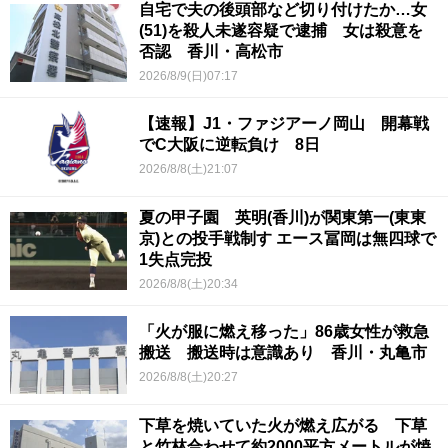
自宅で夫の後頭部など切り付けたか…女
(51)を殺人未遂容疑で逮捕 女は殺意を
否認 香川・高松市
2026/8/9(日)07:17
【速報】J1・ファジアーノ岡山 開幕戦
でC大阪に逆転負け 8日
2026/8/8(土)21:07
夏の甲子園 英明(香川)が関東第一(東東
京)との投手戦制す エース冨岡は無四球で
1失点完投
2026/8/8(土)20:34
「火が服に燃え移った」86歳女性が救急
搬送 搬送時は意識あり 香川・丸亀市
2026/8/8(土)20:27
下草を焼いていた火が燃え広がる 下草
と竹林合わせて約2000平方メートルが焼