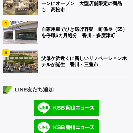
ーンにオープン 大型店舗限定の商品
も 高松市
4
自家用車でひき逃げ容疑 町係長（55）
を停職6カ月処分 香川・多度津町
5
父母ケ浜近くに新しいリノベーションホ
テルが誕生 香川・三豊市
LINE友だち追加