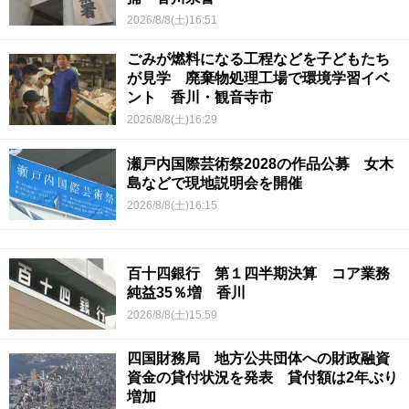
2026/8/8(土)16:51
ごみが燃料になる工程などを子どもたち
が見学 廃棄物処理工場で環境学習イベ
ント 香川・観音寺市
2026/8/8(土)16:29
瀬戸内国際芸術祭2028の作品公募 女木
島などで現地説明会を開催
2026/8/8(土)16:15
百十四銀行 第１四半期決算 コア業務
純益35％増 香川
2026/8/8(土)15:59
四国財務局 地方公共団体への財政融資
資金の貸付状況を発表 貸付額は2年ぶり
増加