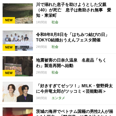
川で溺れた息子を助けようとした父親
（40）が死亡 息子は救助され無事 愛
知・東栄町
NEW
社会
1時間前
令和8年8月8日を「はちみつ結びの日」
TOKYO結婚おうえんフェスタ開催
社会
2時間前
NEW
地震被害の日奈久温泉 名産品「ちく
わ」製造再開へ始動
社会
2時間前
NEW
「好きすぎてゼッツ！」M!LK・曽野舜太
に今井竜太郎がツッコミ＜芸能動画＞
エンタメ
3時間前
茨城の海岸でベトナム国籍の男性2人が溺