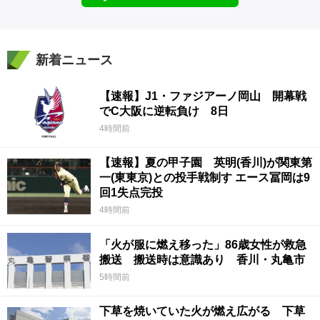
新着ニュース
【速報】J1・ファジアーノ岡山 開幕戦
でC大阪に逆転負け 8日
4時間前
【速報】夏の甲子園 英明(香川)が関東第
一(東東京)との投手戦制す エース冨岡は9
回1失点完投
4時間前
「火が服に燃え移った」86歳女性が救急
搬送 搬送時は意識あり 香川・丸亀市
5時間前
下草を焼いていた火が燃え広がる 下草