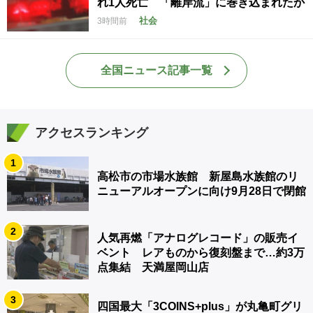
れ1人死亡 「離岸流」に巻き込まれたか
社会
3時間前
全国ニュース記事一覧
アクセスランキング
1
高松市の市場水族館 新屋島水族館のリ
ニューアルオープンに向け9月28日で閉館
2
人気再燃「アナログレコード」の販売イ
ベント レアものから復刻盤まで…約3万
点集結 天満屋岡山店
3
四国最大「3COINS+plus」が丸亀町グリ