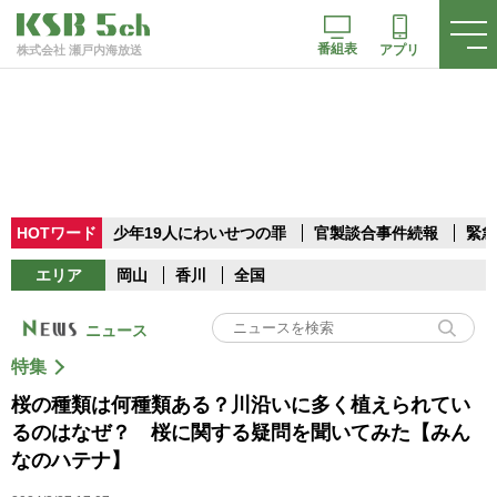
番組表
アプリ
株式会社 瀬戸内海放送
HOTワード
少年19人にわいせつの罪
官製談合事件続報
緊急
エリア
岡山
香川
全国
ニュース
特集
桜の種類は何種類ある？川沿いに多く植えられてい
るのはなぜ？ 桜に関する疑問を聞いてみた【みん
なのハテナ】