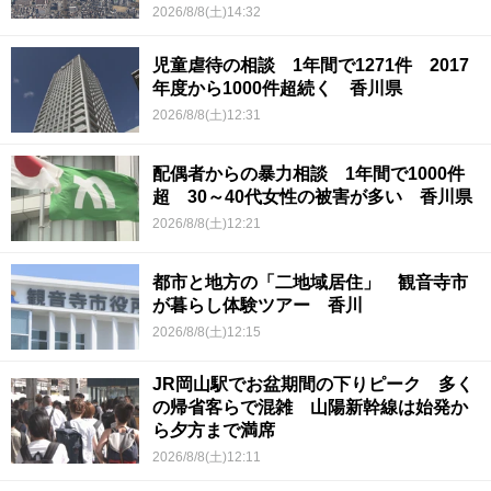
2026/8/8(土)14:32
児童虐待の相談 1年間で1271件 2017
年度から1000件超続く 香川県
2026/8/8(土)12:31
配偶者からの暴力相談 1年間で1000件
超 30～40代女性の被害が多い 香川県
2026/8/8(土)12:21
都市と地方の「二地域居住」 観音寺市
が暮らし体験ツアー 香川
2026/8/8(土)12:15
JR岡山駅でお盆期間の下りピーク 多く
の帰省客らで混雑 山陽新幹線は始発か
ら夕方まで満席
2026/8/8(土)12:11