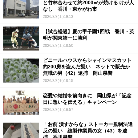
と竹林合わせて約2000㎡が焼ける けが人
なし 香川・東かがわ市
2026/8/8(土)19:13
【試合経過】夏の甲子園1回戦 香川・英
明が関東第一に勝利
2026/8/8(土)18:50
ビニールハウスからシャインマスカット
約200房を盗んだ疑い ネットで販売か
無職の男（42）逮捕 岡山県警
2026/8/8(土)18:15
恋愛や結婚を前向きに 岡山県が「記念
日に想いを伝える」キャンペーン
2026/8/8(土)16:57
「お前 潰すからな」ストーカー規制法違
反の疑い 縫製作業員の女（43）を逮
捕 香川県警