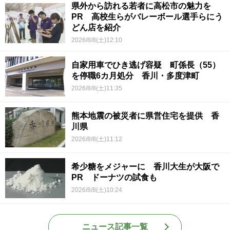
県外から訪れる若者に高松市の魅力を
PR 高校生らがバレーボール選手らにう
どん店を紹介
2026/8/8(土)12:10
自家用車でひき逃げ容疑 町係長（55）
を停職6カ月処分 香川・多度津町
2026/8/8(土)11:35
熊本地震の被災者に県営住宅を提供 香
川県
2026/8/8(土)11:12
希少糖をメジャーに 香川大生が大阪で
PR ドーナツの試食も
2026/8/8(土)10:24
ニュース記事一覧