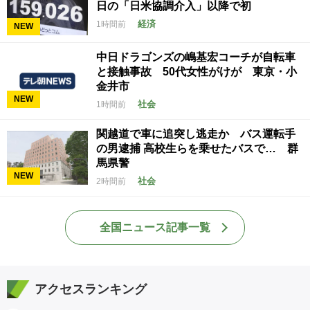
日の「日米協調介入」以降で初
経済
1時間前
NEW
中日ドラゴンズの嶋基宏コーチが自転車
と接触事故 50代女性がけが 東京・小
金井市
NEW
社会
1時間前
関越道で車に追突し逃走か バス運転手
の男逮捕 高校生らを乗せたバスで… 群
馬県警
NEW
社会
2時間前
全国ニュース記事一覧
アクセスランキング