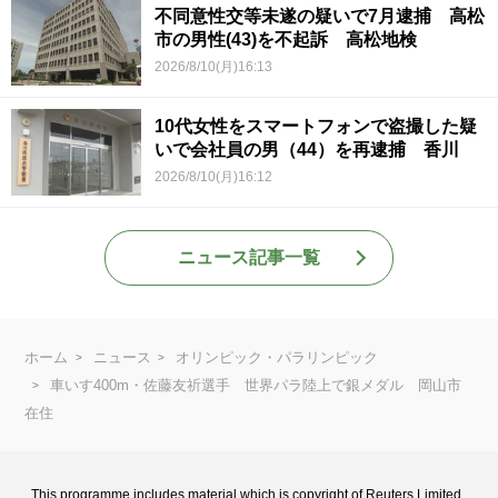
不同意性交等未遂の疑いで7月逮捕 高松
市の男性(43)を不起訴 高松地検
2026/8/10(月)16:13
10代女性をスマートフォンで盗撮した疑
いで会社員の男（44）を再逮捕 香川
2026/8/10(月)16:12
ニュース記事一覧
ホーム
ニュース
オリンピック・パラリンピック
車いす400m・佐藤友祈選手 世界パラ陸上で銀メダル 岡山市
在住
This programme includes material which is copyright of Reuters Limited