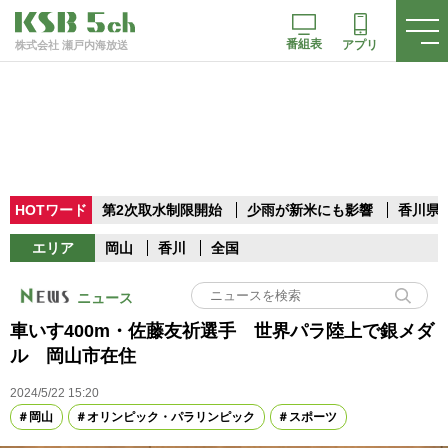
番組表
アプリ
株式会社 瀬戸内海放送
HOTワード
第2次取水制限開始
少雨が新米にも影響
香川県
エリア
岡山
香川
全国
ニュース
車いす400m・佐藤友祈選手 世界パラ陸上で銀メダ
ル 岡山市在住
2024/5/22 15:20
岡山
オリンピック・パラリンピック
スポーツ