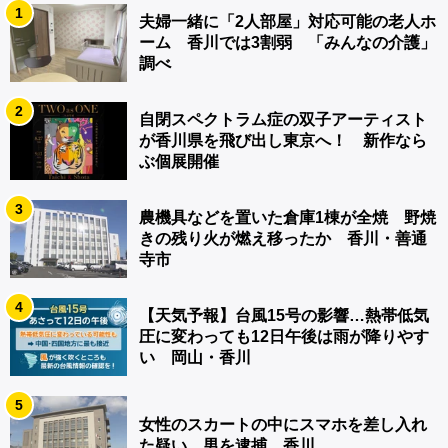
1
夫婦一緒に「2人部屋」対応可能の老人ホ
ーム 香川では3割弱 「みんなの介護」
調べ
2
自閉スペクトラム症の双子アーティスト
が香川県を飛び出し東京へ！ 新作なら
ぶ個展開催
3
農機具などを置いた倉庫1棟が全焼 野焼
きの残り火が燃え移ったか 香川・善通
寺市
4
【天気予報】台風15号の影響…熱帯低気
圧に変わっても12日午後は雨が降りやす
い 岡山・香川
5
女性のスカートの中にスマホを差し入れ
た疑い 男を逮捕 香川