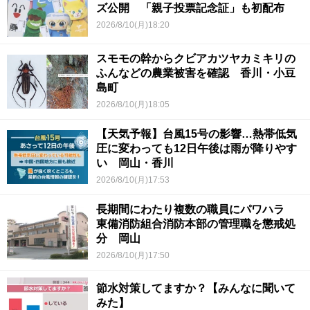
ズ公開 「親子投票記念証」も初配布
2026/8/10(月)18:20
スモモの幹からクビアカツヤカミキリの
ふんなどの農業被害を確認 香川・小豆
島町
2026/8/10(月)18:05
【天気予報】台風15号の影響…熱帯低気
圧に変わっても12日午後は雨が降りやす
い 岡山・香川
2026/8/10(月)17:53
長期間にわたり複数の職員にパワハラ
東備消防組合消防本部の管理職を懲戒処
分 岡山
2026/8/10(月)17:50
節水対策してますか？【みんなに聞いて
みた】