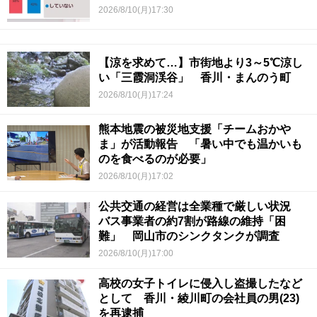
2026/8/10(月)17:30
【涼を求めて…】市街地より3～5℃涼し
い「三霞洞渓谷」 香川・まんのう町
2026/8/10(月)17:24
熊本地震の被災地支援「チームおかや
ま」が活動報告 「暑い中でも温かいも
のを食べるのが必要」
2026/8/10(月)17:02
公共交通の経営は全業種で厳しい状況
バス事業者の約7割が路線の維持「困
難」 岡山市のシンクタンクが調査
2026/8/10(月)17:00
高校の女子トイレに侵入し盗撮したなど
として 香川・綾川町の会社員の男(23)
を再逮捕