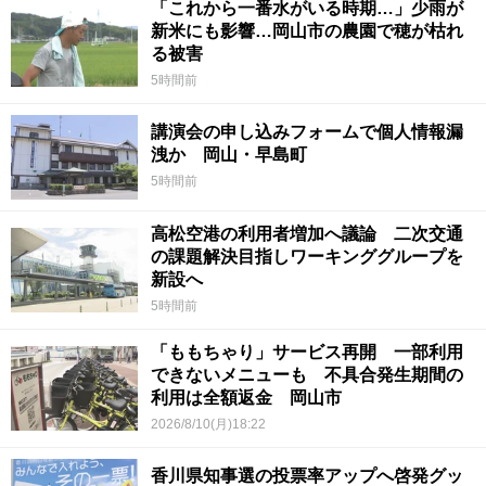
「これから一番水がいる時期…」少雨が
新米にも影響…岡山市の農園で穂が枯れ
る被害
5時間前
講演会の申し込みフォームで個人情報漏
洩か 岡山・早島町
5時間前
高松空港の利用者増加へ議論 二次交通
の課題解決目指しワーキンググループを
新設へ
5時間前
「ももちゃり」サービス再開 一部利用
できないメニューも 不具合発生期間の
利用は全額返金 岡山市
2026/8/10(月)18:22
香川県知事選の投票率アップへ啓発グッ