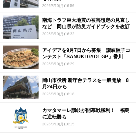
2026/8/10(月)16:56
南海トラフ巨大地震の被害想定の見直し
など 岡山県が防災ガイドブックを改訂
2026/8/10(月)16:32
アイデアを9月7日から募集 讃岐餃子コ
ンテスト「SANUKI GYO1 GP」香川
2026/8/10(月)16:29
岡山市役所 新庁舎テラスを一般開放 8
月24日から
2026/8/10(月)16:18
カマタマーレ讃岐が開幕戦勝利！ 福島
に逆転勝ち
2026/8/10(月)16:15