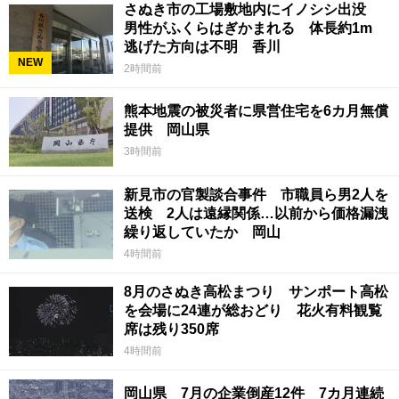
さぬき市の工場敷地内にイノシシ出没
男性がふくらはぎかまれる 体長約1m
逃げた方向は不明 香川
NEW
2時間前
熊本地震の被災者に県営住宅を6カ月無償
提供 岡山県
3時間前
新見市の官製談合事件 市職員ら男2人を
送検 2人は遠縁関係…以前から価格漏洩
繰り返していたか 岡山
4時間前
8月のさぬき高松まつり サンポート高松
を会場に24連が総おどり 花火有料観覧
席は残り350席
4時間前
岡山県 7月の企業倒産12件 7カ月連続