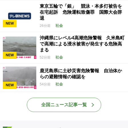
東京五輪で「銀」 競泳・本多灯被告を
在宅起訴 危険運転致傷罪 国際大会辞
退
NEW
社会
26分前
沖縄県にレベル4高潮危険警報 久米島町
で高潮による浸水被害が発生する危険高
まる
NEW
社会
52分前
鹿児島県に土砂災害危険警報 自治体か
らの避難情報の確認を
社会
54分前
NEW
全国ニュース記事一覧