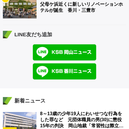
父母ケ浜近くに新しいリノベーションホ
テルが誕生 香川・三豊市
LINE友だち追加
新着ニュース
8～13歳の少年19人にわいせつな行為を
した罪など 元団体職員の男(30)に懲役
15年の判決 岡山地裁「常習性は際立っ