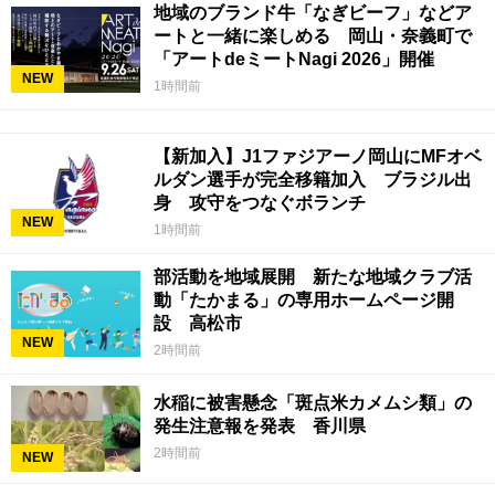
地域のブランド牛「なぎビーフ」などア
ートと一緒に楽しめる 岡山・奈義町で
「アートdeミートNagi 2026」開催
NEW
1時間前
【新加入】J1ファジアーノ岡山にMFオベ
ルダン選手が完全移籍加入 ブラジル出
身 攻守をつなぐボランチ
NEW
1時間前
部活動を地域展開 新たな地域クラブ活
動「たかまる」の専用ホームページ開
設 高松市
NEW
2時間前
水稲に被害懸念「斑点米カメムシ類」の
発生注意報を発表 香川県
2時間前
NEW