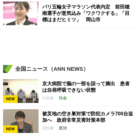
パリ五輪女子マラソン代表内定 前田穂
南選手が意気込み「ワクワクする」「目
標はまだヒミツ」 岡山市
全国ニュース（ANN NEWS）
京大病院で脳の一部を誤って摘出 患者
は自発呼吸できない状態
社会
17分前
NEW
被災地の空き巣対策で防犯カメラ700台追
加へ 政府非常災害対策本部
政治
22分前
NEW