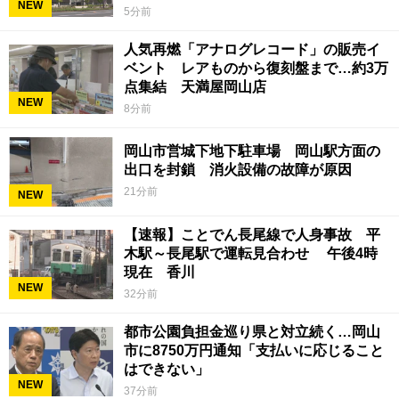
NEW
ていて被害結果も非常に重い」
5分前
人気再燃「アナログレコード」の販売イ
ベント レアものから復刻盤まで…約3万
点集結 天満屋岡山店
NEW
8分前
岡山市営城下地下駐車場 岡山駅方面の
出口を封鎖 消火設備の故障が原因
21分前
NEW
【速報】ことでん長尾線で人身事故 平
木駅～長尾駅で運転見合わせ 午後4時
現在 香川
NEW
32分前
都市公園負担金巡り県と対立続く…岡山
市に8750万円通知「支払いに応じること
はできない」
NEW
37分前