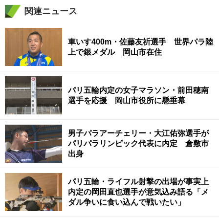
関連ニュース
車いす400m・佐藤友祈選手 世界パラ陸
上で銀メダル 岡山市在住
パリ五輪内定の女子マラソン・前田穂南
選手を応援 岡山市役所に懸垂幕
男子パラアーチェリー・大江佑弥選手が
パリパラリンピック代表に内定 倉敷市
出身
パリ五輪・ライフル射撃の出場が事実上
内定の岡田直也選手が意気込み語る「メ
ダル争いに食い込んで戦いたい」