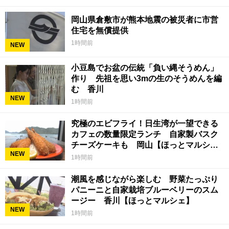
岡山県倉敷市が熊本地震の被災者に市営
住宅を無償提供
1時間前
NEW
小豆島でお盆の伝統「負い縄そうめん」
作り 先祖を思い3mの生のそうめんを編
む 香川
NEW
1時間前
究極のエビフライ！日生湾が一望できる
カフェの数量限定ランチ 自家製バスク
チーズケーキも 岡山【ほっとマルシ
NEW
ェ】
1時間前
潮風を感じながら楽しむ 野菜たっぷり
パニーニと自家栽培ブルーベリーのスム
ージー 香川【ほっとマルシェ】
NEW
1時間前