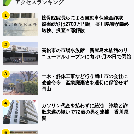
アクセスランキング
1
接骨院院長らによる自動車保険金詐欺
被害総額は2700万円超 香川県警が最終
送検、捜査本部解散
2
高松市の市場水族館 新屋島水族館のリ
ニューアルオープンに向け9月28日で閉館
3
土木・解体工事など行う岡山市の会社に
改善命令 産業廃棄物を適切に保管せず
岡山
4
ガソリン代金を払わずに給油 詐欺と詐
欺未遂の疑いで72歳の男を逮捕 香川県
警
5