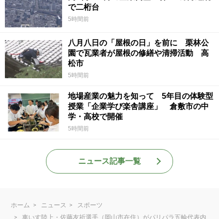
で二桁台
5時間前
八月八日の「屋根の日」を前に 栗林公
園で瓦業者が屋根の修繕や清掃活動 高
松市
5時間前
地場産業の魅力を知って 5年目の体験型
授業「企業学び楽舎講座」 倉敷市の中
学・高校で開催
5時間前
ニュース記事一覧
ホーム
ニュース
スポーツ
車いす陸上・佐藤友祈選手（岡山市在住）がパリパラ五輪代表内