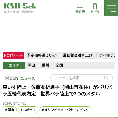
番組表
アプリ
株式会社 瀬戸内海放送
HOTワード
予定価格漏えいか
最低賃金引き上げ
アパホテル
エリア
岡山
香川
全国
ニュース
車いす陸上・佐藤友祈選手（岡山市在住）がパリパ
ラ五輪代表内定 世界パラ陸上で3つのメダル
2024/5/27 14:01
岡山
スポーツ
オリンピック・パラリンピック