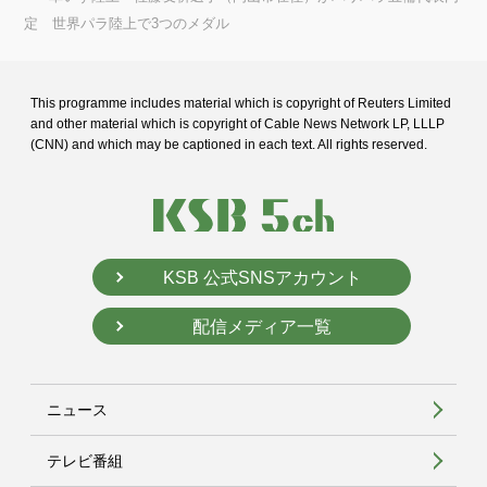
定 世界パラ陸上で3つのメダル
This programme includes material which is copyright of Reuters Limited
and
other material which is copyright of Cable News Network LP, LLLP
(CNN) and
which may be captioned in each text. All rights reserved.
KSB 公式SNSアカウント
配信メディア一覧
ニュース
テレビ番組