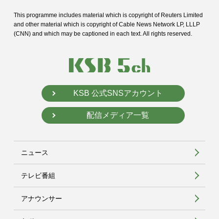
This programme includes material which is copyright of Reuters Limited
and
other material which is copyright of Cable News Network LP, LLLP
(CNN) and
which may be captioned in each text. All rights reserved.
KSB 公式SNSアカウント
配信メディア一覧
ニュース
テレビ番組
アナウンサー