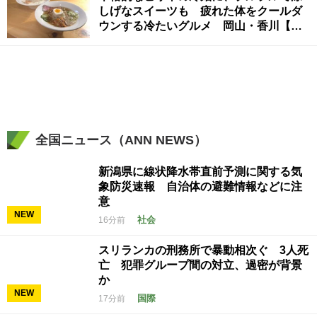
しげなスイーツも 疲れた体をクールダ
ウンする冷たいグルメ 岡山・香川【ほ
っとマルシェ】
全国ニュース（ANN NEWS）
新潟県に線状降水帯直前予測に関する気
象防災速報 自治体の避難情報などに注
意
NEW
社会
16分前
スリランカの刑務所で暴動相次ぐ 3人死
亡 犯罪グループ間の対立、過密が背景
か
NEW
国際
17分前