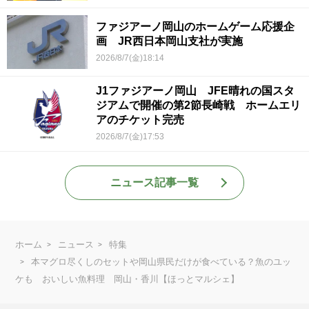
ファジアーノ岡山のホームゲーム応援企
画 JR西日本岡山支社が実施
2026/8/7(金)18:14
J1ファジアーノ岡山 JFE晴れの国スタ
ジアムで開催の第2節長崎戦 ホームエリ
アのチケット完売
2026/8/7(金)17:53
ニュース記事一覧
ホーム
ニュース
特集
本マグロ尽くしのセットや岡山県民だけが食べている？魚のユッ
ケも おいしい魚料理 岡山・香川【ほっとマルシェ】