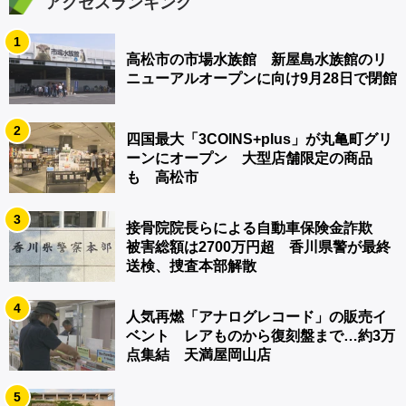
アクセスランキング
1
高松市の市場水族館 新屋島水族館のリ
ニューアルオープンに向け9月28日で閉館
2
四国最大「3COINS+plus」が丸亀町グリ
ーンにオープン 大型店舗限定の商品
も 高松市
3
接骨院院長らによる自動車保険金詐欺
被害総額は2700万円超 香川県警が最終
送検、捜査本部解散
4
人気再燃「アナログレコード」の販売イ
ベント レアものから復刻盤まで…約3万
点集結 天満屋岡山店
5