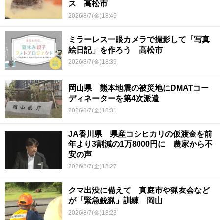
ス 高松市
2026/8/7(金)18:45
ミラーレス一眼カメラで撮影して「写真
絵日記」を作ろう 高松市
2026/8/7(金)18:39
岡山県 熊本地震の被災地にDMATコー
ディネーターを第4次派遣
2026/8/7(金)18:31
JA香川県 県産コシヒカリの仮渡金を前
年より3割減の1万8000円に 農家から不
安の声
2026/8/7(金)18:27
クマ出没に備えて 真庭市や猟友会など
が「緊急銃猟」訓練 岡山
2026/8/7(金)18:23