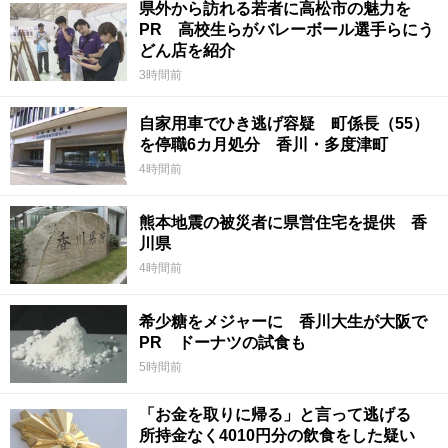
県外から訪れる若者に高松市の魅力を
PR 高校生らがバレーボール選手らにう
どん店を紹介
3時間前
自家用車でひき逃げ容疑 町係長（55）
を停職6カ月処分 香川・多度津町
4時間前
熊本地震の被災者に県営住宅を提供 香
川県
4時間前
希少糖をメジャーに 香川大生が大阪で
PR ドーナツの試食も
5時間前
「お金を取りに帰る」と言って逃げる
所持金なく4010円分の飲食をした疑い