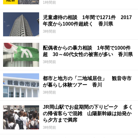
NEW
1時間前
児童虐待の相談 1年間で1271件 2017
年度から1000件超続く 香川県
3時間前
配偶者からの暴力相談 1年間で1000件
超 30～40代女性の被害が多い 香川県
3時間前
都市と地方の「二地域居住」 観音寺市
が暮らし体験ツアー 香川
3時間前
JR岡山駅でお盆期間の下りピーク 多く
の帰省客らで混雑 山陽新幹線は始発か
ら夕方まで満席
3時間前