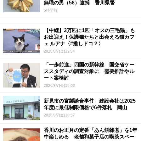
無職の男（58）逮捕 香川県警
5時間前
【中継】3万匹に1匹「オスの三毛猫」も
お出迎え！保護猫たちと出会える猫カフ
ェ ルアナ〈#推しドコ？〉
2026/8/7(金)19:54
「一歩前進」四国の新幹線 国交省ケー
ススタディの調査対象に 需要推計やル
ート案検討
2026/8/7(金)19:02
新見市の官製談合事件 建設会社は2025
年度に最低制限価格で6件落札 岡山
2026/8/7(金)18:57
香川のお正月の定番「あん餅雑煮」を1年
中楽しめる 老舗和菓子店の喫茶スペー