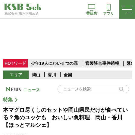
番組表
アプリ
株式会社 瀬戸内海放送
HOTワード
少年19人にわいせつの罪
官製談合事件続報
緊急
エリア
岡山
香川
全国
ニュース
特集
本マグロ尽くしのセットや岡山県民だけが食べてい
る？魚のユッケも おいしい魚料理 岡山・香川
【ほっとマルシェ】