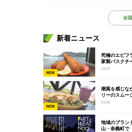
全
新着ニュース
究極のエビフ
家製バスクチ
3分前
NEW
潮風を感じな
リーのスムー
8分前
NEW
地域のブラン
山・奈義町で「ア