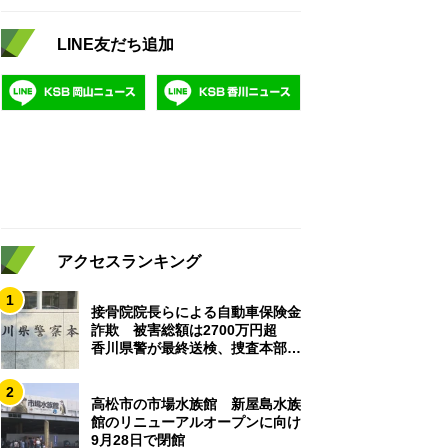
LINE友だち追加
アクセスランキング
1
接骨院院長らによる自動車保険金
詐欺 被害総額は2700万円超
香川県警が最終送検、捜査本部解
散
2
高松市の市場水族館 新屋島水族
館のリニューアルオープンに向け
9月28日で閉館