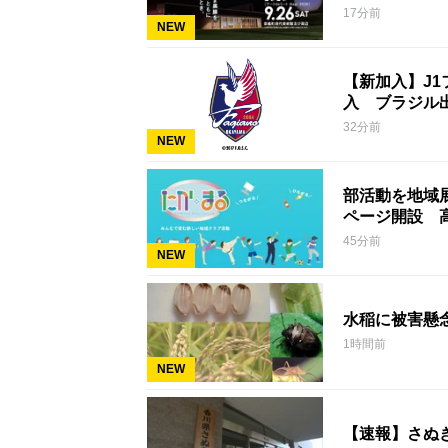
17分前
NEW
【新加入】J
入 ブラジル
32分前
NEW
部活動を地域
ページ開設 
45分前
NEW
水稲に被害懸
1時間前
NEW
【速報】さぬ