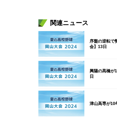
関連ニュース
序盤の逆転で
会】13日
興陽の髙橋が1
日
津山高専が10