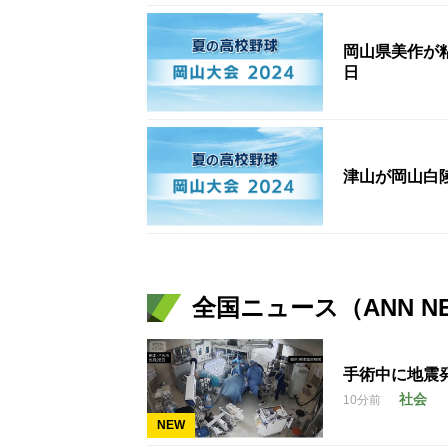
岡山県美作が
日
津山が岡山白
全国ニュース（ANN N
手術中に地震
社会
10分前
NEW