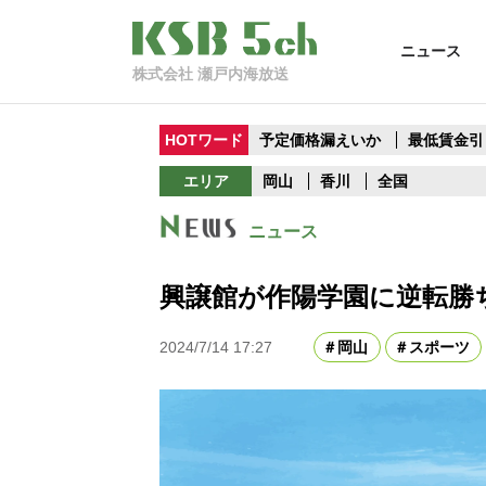
ニュース
株式会社 瀬戸内海放送
HOTワード
予定価格漏えいか
最低賃金引
エリア
岡山
香川
全国
ニュース
興譲館が作陽学園に逆転勝ち
2024/7/14 17:27
岡山
スポーツ