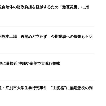
災自治体の財政負担を軽減するため「激甚災害」に指
州熊本工場 再開めど立たず 今期業績への影響も不明
縄に最接近 沖縄や奄美で大荒れ警戒
道・江別市大学生暴行死事件 “主犯格”に無期懲役の判