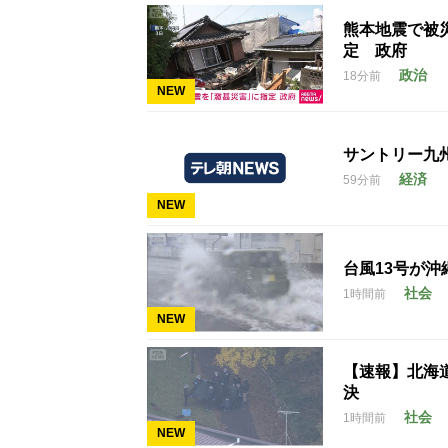
熊本地震で被
定 政府
政治
18分前
NEW
サントリー九
経済
59分前
NEW
台風13号が沖
社会
1時間前
NEW
【速報】北海
決
社会
1時間前
NEW