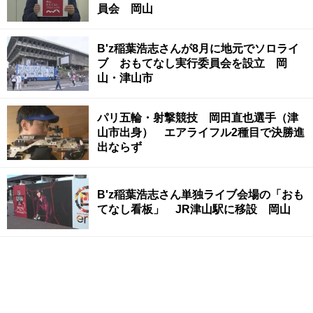
員会 岡山
B'z稲葉浩志さんが8月に地元でソロライ
ブ おもてなし実行委員会を設立 岡
山・津山市
パリ五輪・射撃競技 岡田直也選手（津
山市出身） エアライフル2種目で決勝進
出ならず
B'z稲葉浩志さん単独ライブ会場の「おも
てなし看板」 JR津山駅に移設 岡山