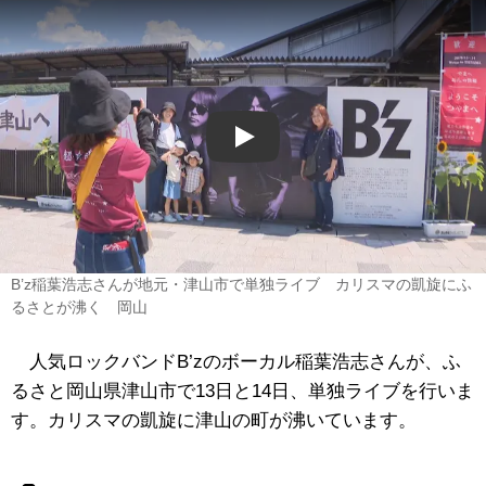
Play
B’z稲葉浩志さんが地元・津山市で単独ライブ カリスマの凱旋にふ
るさとが沸く 岡山
人気ロックバンドB’zのボーカル稲葉浩志さんが、ふ
るさと岡山県津山市で13日と14日、単独ライブを行いま
す。カリスマの凱旋に津山の町が沸いています。