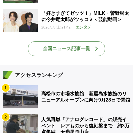
「好きすぎてゼッツ！」M!LK・曽野舜太
に今井竜太郎がツッコミ＜芸能動画＞
エンタメ
2026/8/8(土)21:42
全国ニュース記事一覧
アクセスランキング
1
高松市の市場水族館 新屋島水族館のリ
ニューアルオープンに向け9月28日で閉館
2
人気再燃「アナログレコード」の販売イ
ベント レアものから復刻盤まで…約3万
点集結 天満屋岡山店