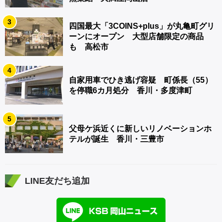
3
四国最大「3COINS+plus」が丸亀町グリ
ーンにオープン 大型店舗限定の商品
も 高松市
4
自家用車でひき逃げ容疑 町係長（55）
を停職6カ月処分 香川・多度津町
5
父母ケ浜近くに新しいリノベーションホ
テルが誕生 香川・三豊市
LINE友だち追加