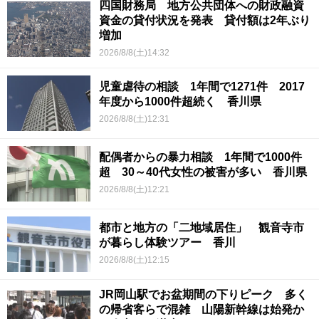
四国財務局 地方公共団体への財政融資
資金の貸付状況を発表 貸付額は2年ぶり
増加
2026/8/8(土)14:32
児童虐待の相談 1年間で1271件 2017
年度から1000件超続く 香川県
2026/8/8(土)12:31
配偶者からの暴力相談 1年間で1000件
超 30～40代女性の被害が多い 香川県
2026/8/8(土)12:21
都市と地方の「二地域居住」 観音寺市
が暮らし体験ツアー 香川
2026/8/8(土)12:15
JR岡山駅でお盆期間の下りピーク 多く
の帰省客らで混雑 山陽新幹線は始発か