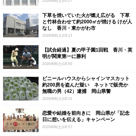
2026/8/8(土)20:27
下草を焼いていた火が燃え広がる 下草
と竹林合わせて約2000㎡が焼ける けが人
なし 香川・東かがわ市
2026/8/8(土)19:13
【試合経過】夏の甲子園1回戦 香川・英
明が関東第一に勝利
2026/8/8(土)18:50
ビニールハウスからシャインマスカット
約200房を盗んだ疑い ネットで販売か
無職の男（42）逮捕 岡山県警
2026/8/8(土)18:15
恋愛や結婚を前向きに 岡山県が「記念
日に想いを伝える」キャンペーン
2026/8/8(土)16:57