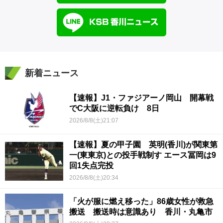
新着ニュース
【速報】J1・ファジアーノ岡山 開幕戦
でC大阪に逆転負け 8日
2026/8/8(土)21:07
【速報】夏の甲子園 英明(香川)が関東第
一(東東京)との投手戦制す エース冨岡は9
回1失点完投
2026/8/8(土)20:34
「火が服に燃え移った」86歳女性が救急
搬送 搬送時は意識あり 香川・丸亀市