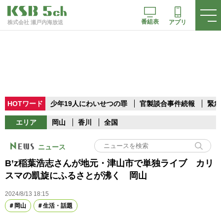
番組表
アプリ
株式会社 瀬戸内海放送
HOTワード
少年19人にわいせつの罪
官製談合事件続報
緊急
エリア
岡山
香川
全国
ニュース
B’z稲葉浩志さんが地元・津山市で単独ライブ カリ
スマの凱旋にふるさとが沸く 岡山
2024/8/13 18:15
岡山
生活・話題