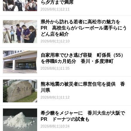
ら夕方まで満席
2026/8/8(土)12:11
県外から訪れる若者に高松市の魅力を
PR 高校生らがバレーボール選手らにう
どん店を紹介
2026/8/8(土)12:10
自家用車でひき逃げ容疑 町係長（55）
を停職6カ月処分 香川・多度津町
2026/8/8(土)11:35
熊本地震の被災者に県営住宅を提供 香
川県
2026/8/8(土)11:12
希少糖をメジャーに 香川大生が大阪で
PR ドーナツの試食も
2026/8/8(土)10:24