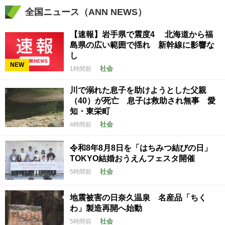
全国ニュース（ANN NEWS）
【速報】岩手県で震度4 北海道から福
島県の広い範囲で揺れ 新幹線に影響な
し
NEW
社会
1時間前
川で溺れた息子を助けようとした父親
（40）が死亡 息子は救助され無事 愛
知・東栄町
社会
4時間前
令和8年8月8日を「はちみつ結びの日」
TOKYO結婚おうえんフェスタ開催
社会
5時間前
地震被害の日奈久温泉 名産品「ちく
わ」製造再開へ始動
社会
5時間前