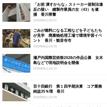
「お前 潰すからな」ストーカー規制法違
反の疑い 縫製作業員の女（43）を逮
捕 香川県警
2026/8/8(土)16:51
ごみが燃料になる工程などを子どもたち
が見学 廃棄物処理工場で環境学習イベ
ント 香川・観音寺市
2026/8/8(土)16:29
瀬戸内国際芸術祭2028の作品公募 女木
島などで現地説明会を開催
2026/8/8(土)16:15
百十四銀行 第１四半期決算 コア業務
純益35％増 香川
2026/8/8(土)15:59