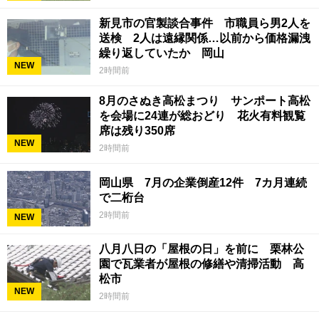
新見市の官製談合事件 市職員ら男2人を
送検 2人は遠縁関係…以前から価格漏洩
繰り返していたか 岡山
NEW
2時間前
8月のさぬき高松まつり サンポート高松
を会場に24連が総おどり 花火有料観覧
席は残り350席
NEW
2時間前
岡山県 7月の企業倒産12件 7カ月連続
で二桁台
2時間前
NEW
八月八日の「屋根の日」を前に 栗林公
園で瓦業者が屋根の修繕や清掃活動 高
松市
NEW
2時間前