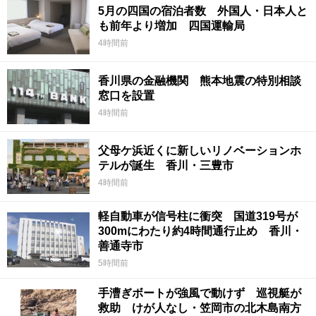
5月の四国の宿泊者数 外国人・日本人と
も前年より増加 四国運輸局
4時間前
香川県の金融機関 熊本地震の特別相談
窓口を設置
4時間前
父母ケ浜近くに新しいリノベーションホ
テルが誕生 香川・三豊市
4時間前
軽自動車が信号柱に衝突 国道319号が
300mにわたり約4時間通行止め 香川・
善通寺市
5時間前
手漕ぎボートが強風で動けず 巡視艇が
救助 けが人なし・笠岡市の北木島南方