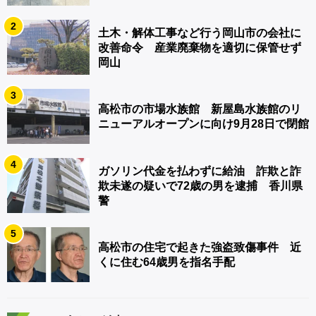
2
土木・解体工事など行う岡山市の会社に
改善命令 産業廃棄物を適切に保管せず
岡山
3
高松市の市場水族館 新屋島水族館のリ
ニューアルオープンに向け9月28日で閉館
4
ガソリン代金を払わずに給油 詐欺と詐
欺未遂の疑いで72歳の男を逮捕 香川県
警
5
高松市の住宅で起きた強盗致傷事件 近
くに住む64歳男を指名手配