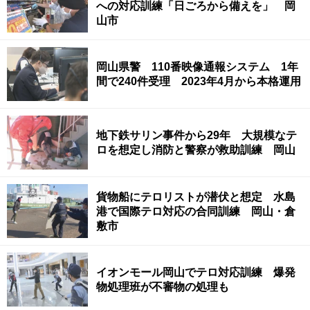
への対応訓練「日ごろから備えを」 岡
山市
岡山県警 110番映像通報システム 1年
間で240件受理 2023年4月から本格運用
地下鉄サリン事件から29年 大規模なテ
ロを想定し消防と警察が救助訓練 岡山
貨物船にテロリストが潜伏と想定 水島
港で国際テロ対応の合同訓練 岡山・倉
敷市
イオンモール岡山でテロ対応訓練 爆発
物処理班が不審物の処理も