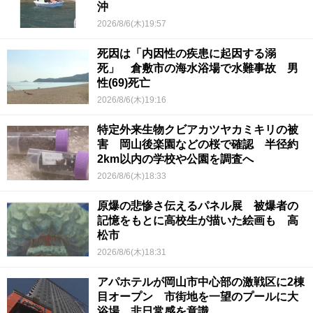
沖
2026/8/6(木)19:57
死因は「内因性の疾患に起因する溺
死」 倉敷市の海水浴場で水難事故 男
性(69)死亡
2026/8/6(木)19:16
特定外来生物クビアカツヤカミキリの被
害 岡山後楽園などの桜で確認 半径約
2km以内の学校や公園を調査へ
2026/8/6(木)18:33
原爆の悲惨さ伝えるパネル展 被爆者の
記憶をもとに高校生が描いた絵画も 高
松市
2026/8/6(木)18:31
アパホテルが岡山市中心部の激戦区に2棟
目オープン 市街地を一望のプールに大
浴場…非日常感を意識