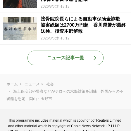
2026/8/6(木)18:13
接骨院院長らによる自動車保険金詐欺
被害総額は2700万円超 香川県警が最終
送検、捜査本部解散
2026/8/6(木)18:12
ニュース記事一覧
ホーム
ニュース
社会
海上保安部や警察などがテロへの水際対策を訓練 外国からの不
審船を想定 岡山・玉野市
This programme includes material which is copyright of Reuters Limited
and
other material which is copyright of Cable News Network LP, LLLP