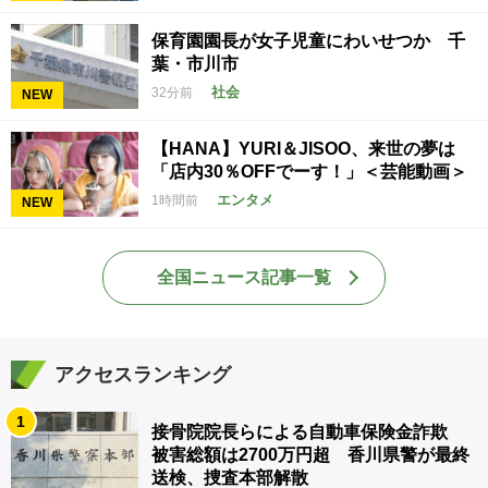
保育園園長が女子児童にわいせつか 千
葉・市川市
社会
32分前
NEW
【HANA】YURI＆JISOO、来世の夢は
「店内30％OFFでーす！」＜芸能動画＞
エンタメ
1時間前
NEW
全国ニュース記事一覧
アクセスランキング
1
接骨院院長らによる自動車保険金詐欺
被害総額は2700万円超 香川県警が最終
送検、捜査本部解散