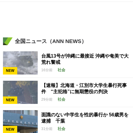
全国ニュース（ANN NEWS）
台風13号が沖縄に最接近 沖縄や奄美で大
荒れ警戒
社会
16分前
NEW
【速報】北海道・江別市大学生暴行死事
件 “主犯格”に無期懲役の判決
社会
29分前
NEW
面識のない中学生を性的暴行か 56歳男を
逮捕 千葉
社会
31分前
NEW