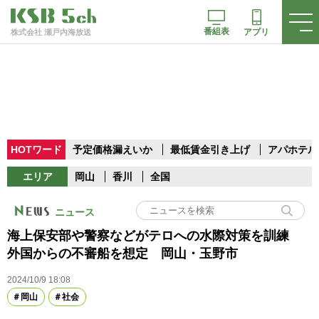
番組表
アプリ
株式会社 瀬戸内海放送
HOTワード
予定価格漏えいか
最低賃金引き上げ
アパホテル
エリア
岡山
香川
全国
ニュース
海上保安部や警察などがテロへの水際対策を訓練
外国からの不審船を想定 岡山・玉野市
2024/10/9 18:08
岡山
社会