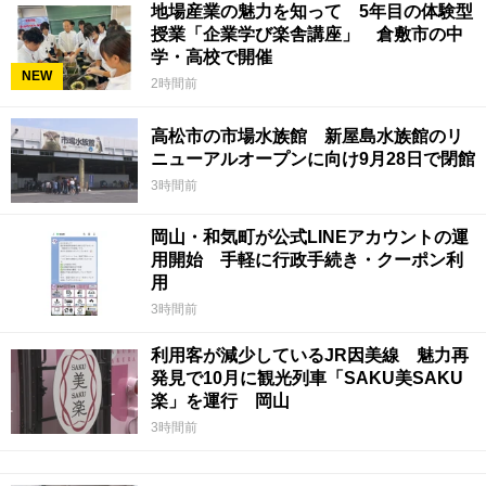
地場産業の魅力を知って 5年目の体験型
授業「企業学び楽舎講座」 倉敷市の中
学・高校で開催
NEW
2時間前
高松市の市場水族館 新屋島水族館のリ
ニューアルオープンに向け9月28日で閉館
3時間前
岡山・和気町が公式LINEアカウントの運
用開始 手軽に行政手続き・クーポン利
用
3時間前
利用客が減少しているJR因美線 魅力再
発見で10月に観光列車「SAKU美SAKU
楽」を運行 岡山
3時間前