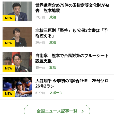
世界遺産含め79件の国指定等文化財が被
害 熊本地震
政治
13分前
NEW
非核三原則「堅持」も 安保3文書は「予
断控える」
政治
26分前
NEW
自衛隊 熊本で台風対策のブルーシート
設置支援
政治
45分前
NEW
大谷翔平 今季初の1試合2HR 25号ソロ
26号2ラン
スポーツ
51分前
NEW
全国ニュース記事一覧