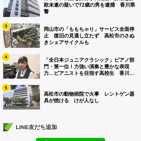
欺未遂の疑いで72歳の男を逮捕 香川県
警
3
岡山市の「ももちゃり」サービス全面停
止 復旧の見通し立たず 高松市のさぬ
きシェアサイクルも
4
「全日本ジュニアクラシック」ピアノ部
門・第一位！力強い演奏と豊かな表現
力…ピアニストを目指す高校生 香川
【青春のキセキ】
5
高松市の動物病院で火事 レントゲン器
具が焼ける けが人なし
LINE友だち追加