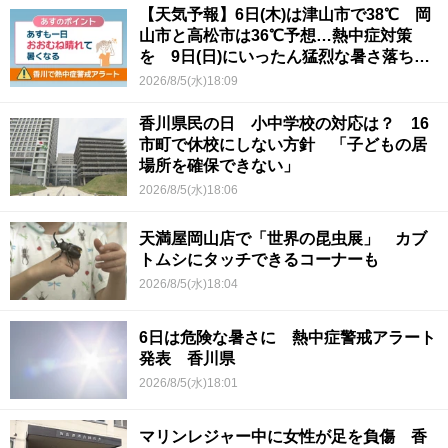
【天気予報】6日(木)は津山市で38℃ 岡
山市と高松市は36℃予想…熱中症対策
を 9日(日)にいったん猛烈な暑さ落ち着
くか
2026/8/5(水)18:09
香川県民の日 小中学校の対応は？ 16
市町で休校にしない方針 「子どもの居
場所を確保できない」
2026/8/5(水)18:06
天満屋岡山店で「世界の昆虫展」 カブ
トムシにタッチできるコーナーも
2026/8/5(水)18:04
6日は危険な暑さに 熱中症警戒アラート
発表 香川県
2026/8/5(水)18:01
マリンレジャー中に女性が足を負傷 香