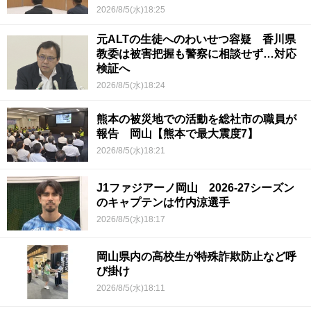
2026/8/5(水)18:25
元ALTの生徒へのわいせつ容疑 香川県
教委は被害把握も警察に相談せず…対応
検証へ
2026/8/5(水)18:24
熊本の被災地での活動を総社市の職員が
報告 岡山【熊本で最大震度7】
2026/8/5(水)18:21
J1ファジアーノ岡山 2026-27シーズン
のキャプテンは竹内涼選手
2026/8/5(水)18:17
岡山県内の高校生が特殊詐欺防止など呼
び掛け
2026/8/5(水)18:11