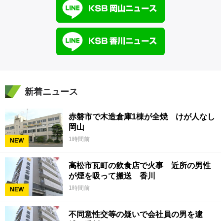
新着ニュース
赤磐市で木造倉庫1棟が全焼 けが人なし
岡山
1時間前
NEW
高松市瓦町の飲食店で火事 近所の男性
が煙を吸って搬送 香川
1時間前
NEW
不同意性交等の疑いで会社員の男を逮