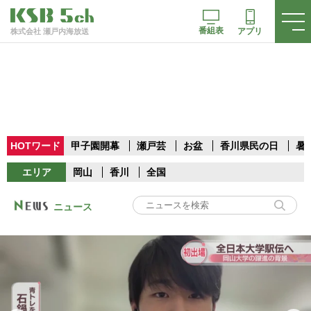
番組表
アプリ
株式会社 瀬戸内海放送
HOTワード
甲子園開幕
瀬戸芸
お盆
香川県民の日
暑
エリア
岡山
香川
全国
ニュース