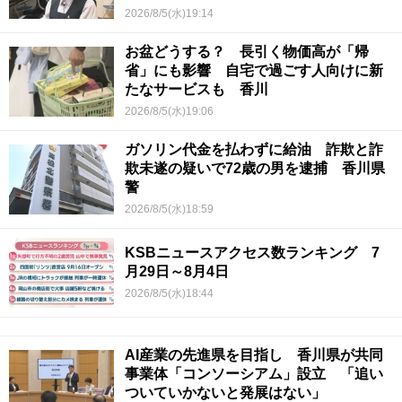
【青春のキセキ】
2026/8/5(水)19:14
お盆どうする？ 長引く物価高が「帰
省」にも影響 自宅で過ごす人向けに新
たなサービスも 香川
2026/8/5(水)19:06
ガソリン代金を払わずに給油 詐欺と詐
欺未遂の疑いで72歳の男を逮捕 香川県
警
2026/8/5(水)18:59
KSBニュースアクセス数ランキング 7
月29日～8月4日
2026/8/5(水)18:44
AI産業の先進県を目指し 香川県が共同
事業体「コンソーシアム」設立 「追い
ついていかないと発展はない」