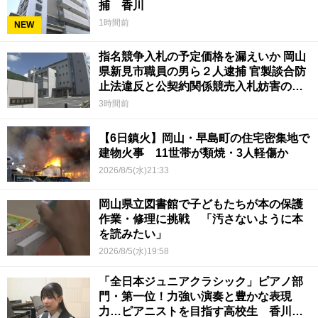
捕 香川
1時間前
NEW
指名競争入札の予定価格を漏えいか 岡山
県新見市職員の男ら２人逮捕 官製談合防
止法違反と公契約関係競売入札妨害の疑
い
3時間前
【6日鎮火】岡山・早島町の住宅密集地で
建物火事 11世帯が類焼・3人軽傷か
2026/8/5(水)21:33
岡山県立図書館で子どもたちが本の保護
作業・修理に挑戦 「汚さないように本
を読みたい」
2026/8/5(水)19:58
「全日本ジュニアクラシック」ピアノ部
門・第一位！力強い演奏と豊かな表現
力…ピアニストを目指す高校生 香川