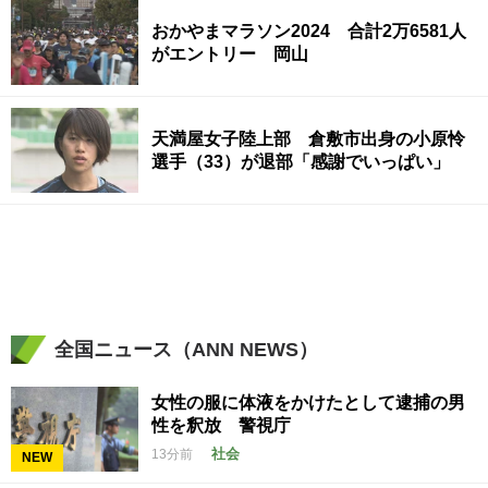
おかやまマラソン2024 合計2万6581人
がエントリー 岡山
天満屋女子陸上部 倉敷市出身の小原怜
選手（33）が退部「感謝でいっぱい」
全国ニュース（ANN NEWS）
女性の服に体液をかけたとして逮捕の男
性を釈放 警視庁
社会
13分前
NEW