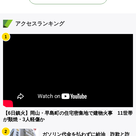
アクセスランキング
1
【6日鎮火】岡山・早島町の住宅密集地で建物火事 11世帯
が類焼・3人軽傷か
2
ガソリン代金を払わずに給油 詐欺と詐