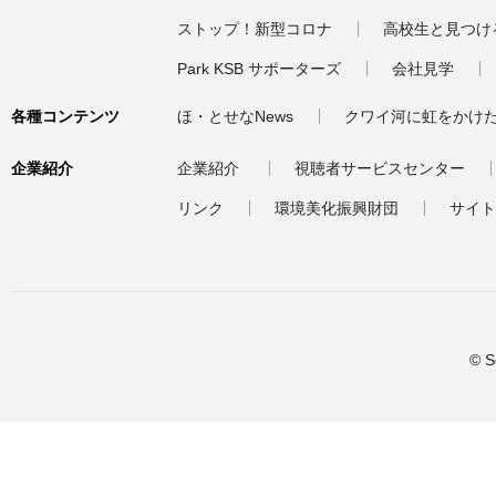
ストップ！新型コロナ
高校生と見つけ
Park KSB サポーターズ
会社見学
各種コンテンツ
ほ・とせなNews
クワイ河に虹をかけ
企業紹介
企業紹介
視聴者サービスセンター
リンク
環境美化振興財団
サイト
© S