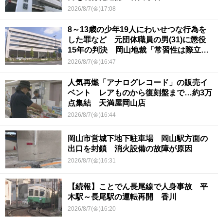
2026/8/7(金)17:08
8～13歳の少年19人にわいせつな行為を
した罪など 元団体職員の男(31)に懲役
15年の判決 岡山地裁「常習性は際立っ
ていて被害結果も非常に重い」
2026/8/7(金)16:47
人気再燃「アナログレコード」の販売イ
ベント レアものから復刻盤まで…約3万
点集結 天満屋岡山店
2026/8/7(金)16:44
岡山市営城下地下駐車場 岡山駅方面の
出口を封鎖 消火設備の故障が原因
2026/8/7(金)16:31
【続報】ことでん長尾線で人身事故 平
木駅～長尾駅の運転再開 香川
2026/8/7(金)16:20