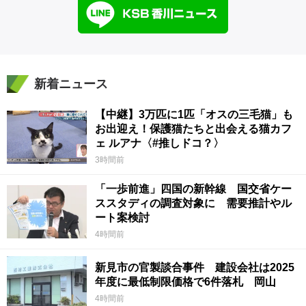
新着ニュース
【中継】3万匹に1匹「オスの三毛猫」も
お出迎え！保護猫たちと出会える猫カフ
ェ ルアナ〈#推しドコ？〉
3時間前
「一歩前進」四国の新幹線 国交省ケー
ススタディの調査対象に 需要推計やル
ート案検討
4時間前
新見市の官製談合事件 建設会社は2025
年度に最低制限価格で6件落札 岡山
4時間前