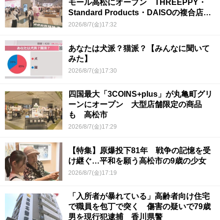
モール高松にオープン THREEPPY・
Standard Products・DAISOの複合店は
香川県初
2026/8/7(金)17:32
あなたは犬派？猫派？【みんなに聞いて
みた】
2026/8/7(金)17:30
四国最大「3COINS+plus」が丸亀町グリ
ーンにオープン 大型店舗限定の商品
も 高松市
2026/8/7(金)17:29
【特集】原爆投下81年 戦争の記憶を受
け継ぐ…平和を願う高松市の9歳の少女
2026/8/7(金)17:19
「入所者が暴れている」高齢者向け住宅
で職員を包丁で突く 傷害の疑いで79歳
男を現行犯逮捕 香川県警