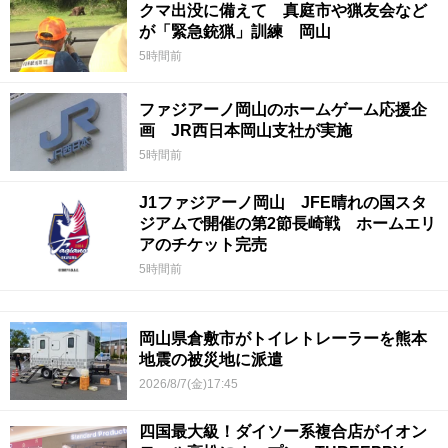
クマ出没に備えて 真庭市や猟友会など
が「緊急銃猟」訓練 岡山
5時間前
ファジアーノ岡山のホームゲーム応援企
画 JR西日本岡山支社が実施
5時間前
J1ファジアーノ岡山 JFE晴れの国スタ
ジアムで開催の第2節長崎戦 ホームエリ
アのチケット完売
5時間前
岡山県倉敷市がトイレトレーラーを熊本
地震の被災地に派遣
2026/8/7(金)17:45
四国最大級！ダイソー系複合店がイオン