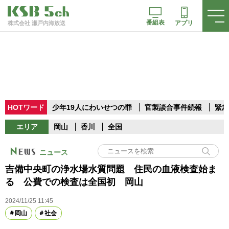
番組表
アプリ
株式会社 瀬戸内海放送
HOTワード
少年19人にわいせつの罪
官製談合事件続報
緊急
エリア
岡山
香川
全国
ニュース
吉備中央町の浄水場水質問題 住民の血液検査始ま
る 公費での検査は全国初 岡山
2024/11/25 11:45
岡山
社会