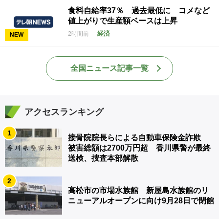
食料自給率37％ 過去最低に コメなど
値上がりで生産額ベースは上昇
経済
2時間前
NEW
全国ニュース記事一覧
アクセスランキング
1
接骨院院長らによる自動車保険金詐欺
被害総額は2700万円超 香川県警が最終
送検、捜査本部解散
2
高松市の市場水族館 新屋島水族館のリ
ニューアルオープンに向け9月28日で閉館