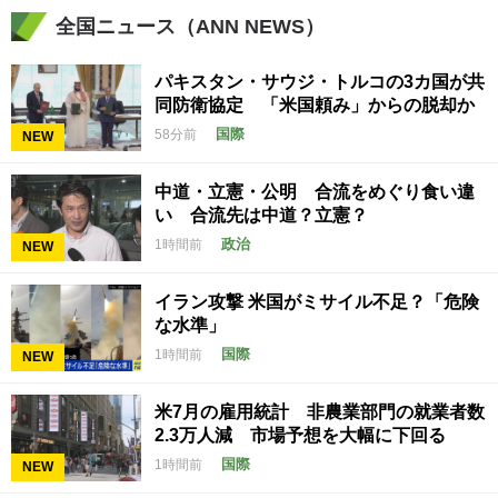
全国ニュース（ANN NEWS）
パキスタン・サウジ・トルコの3カ国が共
同防衛協定 「米国頼み」からの脱却か
国際
58分前
NEW
中道・立憲・公明 合流をめぐり食い違
い 合流先は中道？立憲？
政治
1時間前
NEW
イラン攻撃 米国がミサイル不足？「危険
な水準」
国際
1時間前
NEW
米7月の雇用統計 非農業部門の就業者数
2.3万人減 市場予想を大幅に下回る
国際
1時間前
NEW