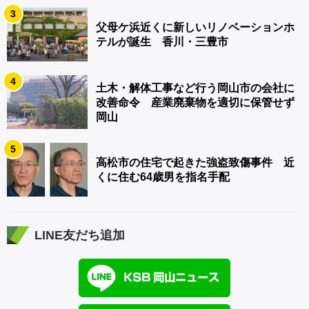
3
父母ケ浜近くに新しいリノベーションホ
テルが誕生 香川・三豊市
4
土木・解体工事など行う岡山市の会社に
改善命令 産業廃棄物を適切に保管せず
岡山
5
高松市の住宅で起きた強盗致傷事件 近
くに住む64歳男を指名手配
LINE友だち追加