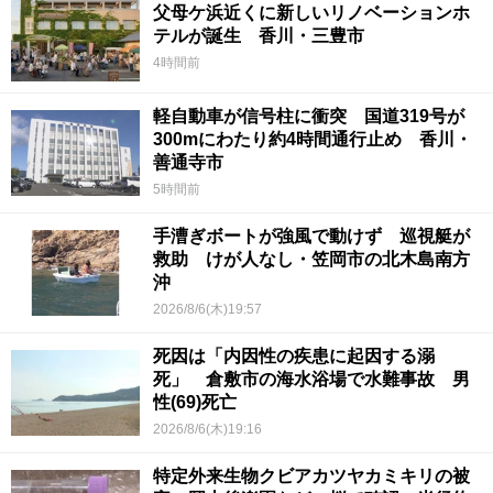
父母ケ浜近くに新しいリノベーションホ
テルが誕生 香川・三豊市
4時間前
軽自動車が信号柱に衝突 国道319号が
300mにわたり約4時間通行止め 香川・
善通寺市
5時間前
手漕ぎボートが強風で動けず 巡視艇が
救助 けが人なし・笠岡市の北木島南方
沖
2026/8/6(木)19:57
死因は「内因性の疾患に起因する溺
死」 倉敷市の海水浴場で水難事故 男
性(69)死亡
2026/8/6(木)19:16
特定外来生物クビアカツヤカミキリの被