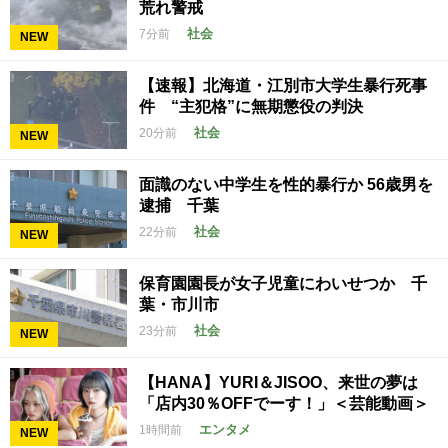
荒れ警戒
社会
7分前
NEW
【速報】北海道・江別市大学生暴行死事
件 “主犯格”に無期懲役の判決
社会
20分前
NEW
面識のない中学生を性的暴行か 56歳男を
逮捕 千葉
社会
22分前
NEW
保育園園長が女子児童にわいせつか 千
葉・市川市
社会
23分前
NEW
【HANA】YURI＆JISOO、来世の夢は
「店内30％OFFでーす！」＜芸能動画＞
エンタメ
1時間前
NEW