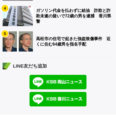
4
ガソリン代金を払わずに給油 詐欺と詐
欺未遂の疑いで72歳の男を逮捕 香川県
警
5
高松市の住宅で起きた強盗致傷事件 近
くに住む64歳男を指名手配
LINE友だち追加