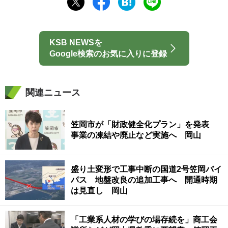
KSB NEWSを
Google検索のお気に入りに登録
関連ニュース
笠岡市が「財政健全化プラン」を発表
事業の凍結や廃止など実施へ 岡山
盛り土変形で工事中断の国道2号笠岡バイ
パス 地盤改良の追加工事へ 開通時期
は見直し 岡山
「工業系人材の学びの場存続を」商工会