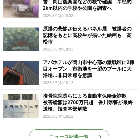
害 岡山後楽園などの桜で確認 半径約
2km以内の学校や公園を調査へ
2026/8/6(木)18:33
原爆の悲惨さ伝えるパネル展 被爆者の
記憶をもとに高校生が描いた絵画も 高
松市
2026/8/6(木)18:31
アパホテルが岡山市中心部の激戦区に2棟
目オープン 市街地を一望のプールに大
浴場…非日常感を意識
2026/8/6(木)18:13
接骨院院長らによる自動車保険金詐欺
被害総額は2700万円超 香川県警が最終
送検、捜査本部解散
2026/8/6(木)18:12
ニュース記事一覧