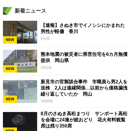
新着ニュース
【速報】さぬき市でイノシシにかまれた
男性が軽傷 香川
6分前
NEW
熊本地震の被災者に県営住宅を6カ月無償
提供 岡山県
28分前
NEW
新見市の官製談合事件 市職員ら男2人を
送検 2人は遠縁関係…以前から価格漏洩
繰り返していたか 岡山
NEW
1時間前
8月のさぬき高松まつり サンポート高松
を会場に24連が総おどり 花火有料観覧
席は残り350席
NEW