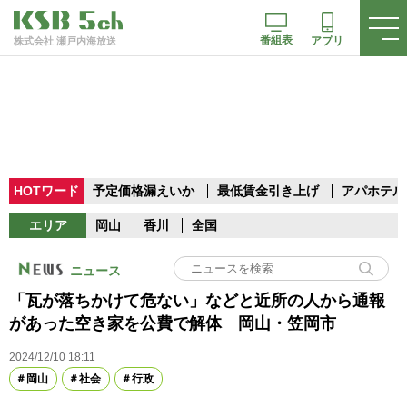
番組表
アプリ
株式会社 瀬戸内海放送
HOTワード
予定価格漏えいか
最低賃金引き上げ
アパホテル
エリア
岡山
香川
全国
ニュース
「瓦が落ちかけて危ない」などと近所の人から通報
があった空き家を公費で解体 岡山・笠岡市
2024/12/10 18:11
岡山
社会
行政