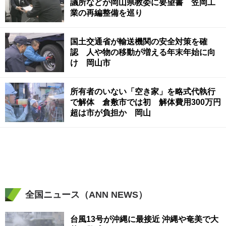
議所などが岡山県教委に要望書 笠岡工
業の再編整備を巡り
国土交通省が輸送機関の安全対策を確
認 人や物の移動が増える年末年始に向
け 岡山市
所有者のいない「空き家」を略式代執行
で解体 倉敷市では初 解体費用300万円
超は市が負担か 岡山
全国ニュース（ANN NEWS）
台風13号が沖縄に最接近 沖縄や奄美で大