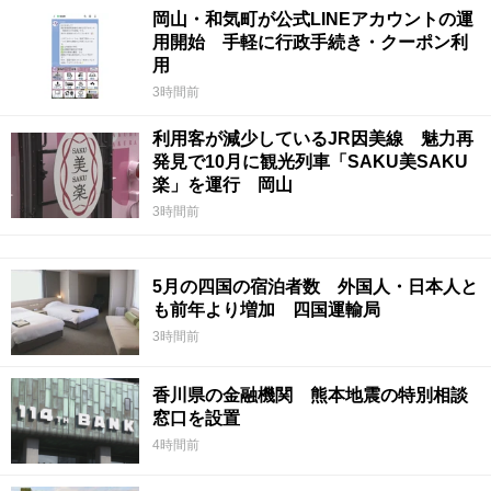
岡山・和気町が公式LINEアカウントの運
用開始 手軽に行政手続き・クーポン利
用
3時間前
利用客が減少しているJR因美線 魅力再
発見で10月に観光列車「SAKU美SAKU
楽」を運行 岡山
3時間前
5月の四国の宿泊者数 外国人・日本人と
も前年より増加 四国運輸局
3時間前
香川県の金融機関 熊本地震の特別相談
窓口を設置
4時間前