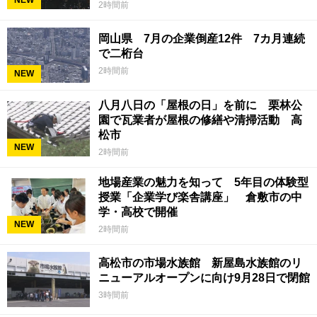
2時間前
岡山県 7月の企業倒産12件 7カ月連続
で二桁台
2時間前
NEW
八月八日の「屋根の日」を前に 栗林公
園で瓦業者が屋根の修繕や清掃活動 高
松市
NEW
2時間前
地場産業の魅力を知って 5年目の体験型
授業「企業学び楽舎講座」 倉敷市の中
学・高校で開催
NEW
2時間前
高松市の市場水族館 新屋島水族館のリ
ニューアルオープンに向け9月28日で閉館
3時間前