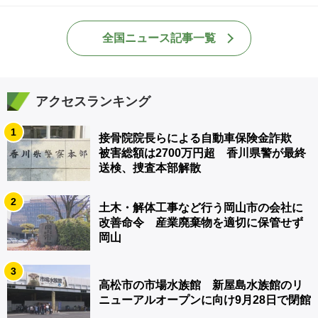
全国ニュース記事一覧
アクセスランキング
1
接骨院院長らによる自動車保険金詐欺
被害総額は2700万円超 香川県警が最終
送検、捜査本部解散
2
土木・解体工事など行う岡山市の会社に
改善命令 産業廃棄物を適切に保管せず
岡山
3
高松市の市場水族館 新屋島水族館のリ
ニューアルオープンに向け9月28日で閉館