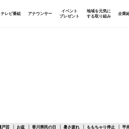
イベント
地域を元気に
テレビ番組
アナウンサー
企業
プレゼント
する取り組み
瀬戸芸
お盆
香川県民の日
暑さ疲れ
ももちゃり停止
平