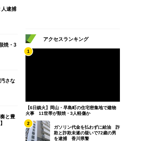
２人逮捕
アクセスランキング
類焼・3
1
汚さな
【6日鎮火】岡山・早島町の住宅密集地で建物
火事 11世帯が類焼・3人軽傷か
奏と豊
】
2
ガソリン代金を払わずに給油 詐
欺と詐欺未遂の疑いで72歳の男
を逮捕 香川県警