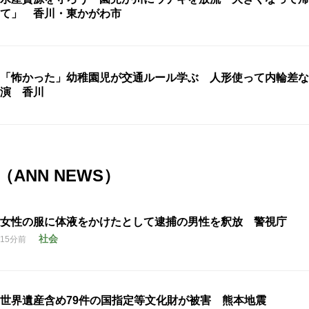
て」 香川・東かがわ市
「怖かった」幼稚園児が交通ルール学ぶ 人形使って内輪差な
演 香川
ANN NEWS）
女性の服に体液をかけたとして逮捕の男性を釈放 警視庁
社会
15分前
世界遺産含め79件の国指定等文化財が被害 熊本地震