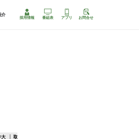
紹介
採用情報
番組表
アプリ
お問合せ
井大
取水制限