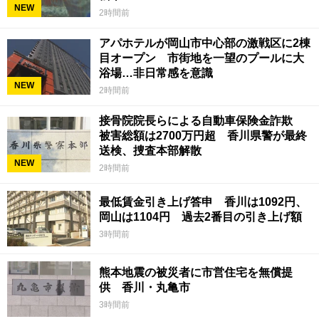
NEW
2時間前
アパホテルが岡山市中心部の激戦区に2棟
目オープン 市街地を一望のプールに大
浴場…非日常感を意識
NEW
2時間前
接骨院院長らによる自動車保険金詐欺
被害総額は2700万円超 香川県警が最終
送検、捜査本部解散
NEW
2時間前
最低賃金引き上げ答申 香川は1092円、
岡山は1104円 過去2番目の引き上げ額
3時間前
熊本地震の被災者に市営住宅を無償提
供 香川・丸亀市
3時間前