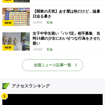
【関東の天気】あす暦は秋だけど…猛暑
日迫る暑さ
社会
1時間前
NEW
女子中学生装い「パパ活」相手募集 当
時14歳の少女にわいせつな行為をさせた
疑い
NEW
社会
1時間前
全国ニュース記事一覧
アクセスランキング
1