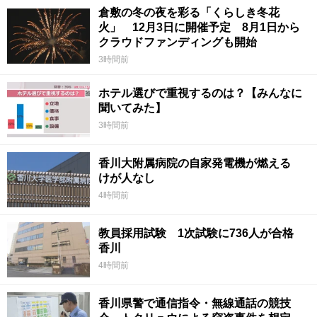
倉敷の冬の夜を彩る「くらしき冬花
火」 12月3日に開催予定 8月1日から
クラウドファンディングも開始
3時間前
ホテル選びで重視するのは？【みんなに
聞いてみた】
3時間前
香川大附属病院の自家発電機が燃える
けが人なし
4時間前
教員採用試験 1次試験に736人が合格
香川
4時間前
香川県警で通信指令・無線通話の競技