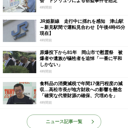
会 トクリュウによる窃盗事件を想定
4時間前
JR姫新線 走行中に揺れを感知 津山駅
～新見駅間で運転見合わせ【午後4時45分
現在】
4時間前
原爆投下から81年 岡山市で慰霊祭 被
爆者や遺族が犠牲者を追悼「一番に平和
しかない」
4時間前
食料品の消費減税で年間17億円程度の減
収…高松市長が地方財政への影響を懸念
「確実な代替財源の確保、穴埋めを」
4時間前
ニュース記事一覧