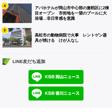
4
アパホテルが岡山市中心部の激戦区に2棟
目オープン 市街地を一望のプールに大
浴場…非日常感を意識
5
高松市の動物病院で火事 レントゲン器
具が焼ける けが人なし
LINE友だち追加