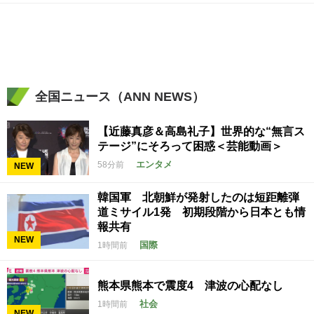
全国ニュース（ANN NEWS）
【近藤真彦＆高島礼子】世界的な“無言ス
テージ”にそろって困惑＜芸能動画＞
エンタメ
58分前
NEW
韓国軍 北朝鮮が発射したのは短距離弾
道ミサイル1発 初期段階から日本とも情
報共有
NEW
国際
1時間前
熊本県熊本で震度4 津波の心配なし
社会
1時間前
NEW