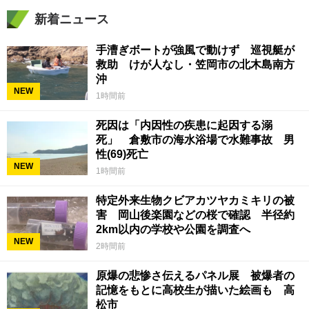
新着ニュース
手漕ぎボートが強風で動けず 巡視艇が
救助 けが人なし・笠岡市の北木島南方
沖
NEW
1時間前
死因は「内因性の疾患に起因する溺
死」 倉敷市の海水浴場で水難事故 男
性(69)死亡
NEW
1時間前
特定外来生物クビアカツヤカミキリの被
害 岡山後楽園などの桜で確認 半径約
2km以内の学校や公園を調査へ
NEW
2時間前
原爆の悲惨さ伝えるパネル展 被爆者の
記憶をもとに高校生が描いた絵画も 高
松市