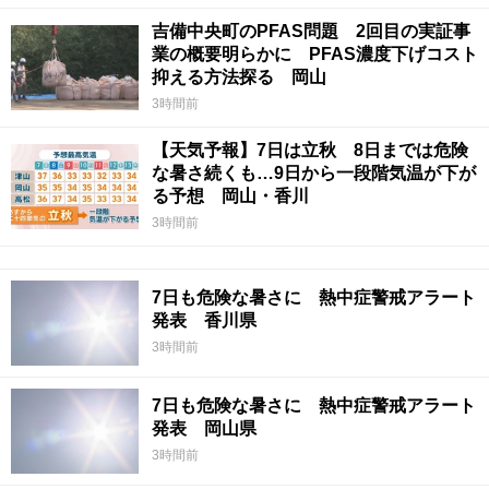
吉備中央町のPFAS問題 2回目の実証事
業の概要明らかに PFAS濃度下げコスト
抑える方法探る 岡山
3時間前
【天気予報】7日は立秋 8日までは危険
な暑さ続くも…9日から一段階気温が下が
る予想 岡山・香川
3時間前
7日も危険な暑さに 熱中症警戒アラート
発表 香川県
3時間前
7日も危険な暑さに 熱中症警戒アラート
発表 岡山県
3時間前