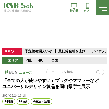
番組表
アプリ
株式会社 瀬戸内海放送
HOTワード
予定価格漏えいか
最低賃金引き上げ
アパホテル
エリア
岡山
香川
全国
ニュース
「全ての人が使いやすい」プラグやマフラーなど
ユニバーサルデザイン製品を岡山県庁で展示
2024/12/24 16:18
岡山
行政
生活・話題