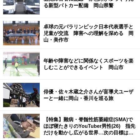
る新型パトカー配備 岡山県警
卓球の元パラリンピック日本代表選手と
児童が交流 障害への理解を深める 岡
山・美作市
年齢や障害などに関係なくスポーツを楽
しむことができるイベント 岡山市
俳優・佐々木蔵之介さんが盲導犬ユーザ
ーと一緒に岡山・香川を巡る旅
【特集】難病・脊髄性筋萎縮症(SMA)で
ほぼ寝たきりのYouTuber男性(26) 指先
だけを動かし広がる世界…次の目標は
「稼ぐこと」