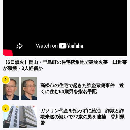
【6日鎮火】岡山・早島町の住宅密集地で建物火事 11世帯
が類焼・3人軽傷か
2
高松市の住宅で起きた強盗致傷事件 近
くに住む64歳男を指名手配
3
ガソリン代金を払わずに給油 詐欺と詐
欺未遂の疑いで72歳の男を逮捕 香川県
警